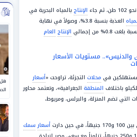
 ثم جاء
الإنتاج
بالمياه البحرية في
مياه
العذبة بنسبة 3.8%، وصولاً في نهاية
 بلغت 0.8% من إجمالي
الإنتاج
العام
ى والدنيس».. مستويات الأسعار
ت
مستهلكين في
محلات
التجزئة، تراوحت «
أسعار
هل 
كيلو باختلاف
المنطقة
الجغرافية»، وتعتمد محاور
الحق
ت التي تضم المنزلة، والبرلس، ومريوط،
، في حين دارت
أسعار
سمك
حول مستويات تتراوح بين 175 و250 جنيهاً، تزامناً مع سعي مصر لزيادة