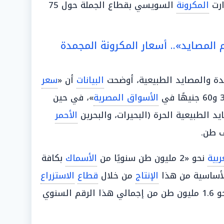
ارت
المكرونة
السويسي بقطاع الجملة حول 75
لمصايد».. أسعار المكرونة المجمدة
ة والمصايد الطبيعية، أوضحت
البيانات
أن «
سعر
الأسواق المصرية
»، في حين
 الطبيعية الحرة (البحيرات، والبحرين
الأحمر
بية
نحو «2 مليون طن سنويًا من
الأسماك
بكافة
الأساسية من هذا
الإنتاج
من خلال
قطاع
الاستزراع
المكثف، والذي يسهم بنحو 1.6 مليون طن من إجمالي هذا الرقم السنوي