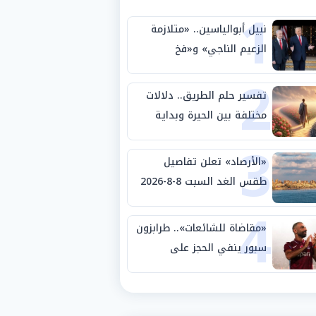
1
نبيل أبوالياسين.. «متلازمة
الزعيم الناجي» و«فخ
2
الشرعية المزدوجة» وترامب
ينأى بنفسه وحليفه في
تفسير حلم الطريق.. دلالات
«ميتم استراتيجي»
مختلفة بين الحيرة وبداية
3
مرحلة جديدة
«الأرصاد» تعلن تفاصيل
طقس الغد السبت 8-8-2026
4
والظواهر الجوية
«مقاضاة للشائعات».. طرابزون
سبور ينفي الحجز على
مستحقات محمد صلاح