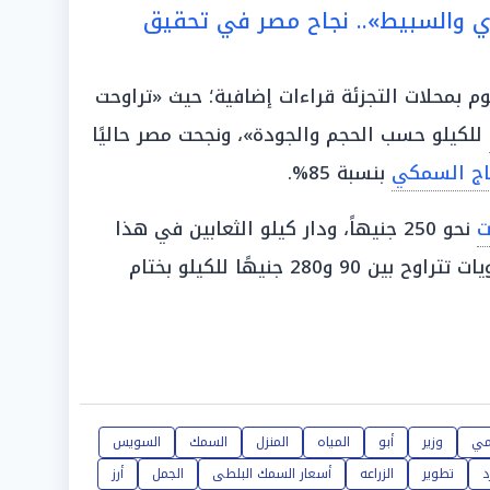
ري والسبيط».. نجاح مصر في تحقيق
 بمحلات التجزئة قراءات إضافية؛ حيث «تراوحت
للكيلو حسب الحجم والجودة»، ونجحت مصر حاليًا
تاج السمكي
بنسبة 85%.
ت
نحو 250 جنيهاً، ودار كيلو الثعابين في هذا
280 جنيهًا للكيلو بختام
مي
وزير
أبو
المياه
المنزل
السمك
السويس
د
تطوير
الزراعه
أسعار السمك البلطى
الجمل
أرز