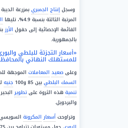
وسجل
إنتاج
الجمبري
بمزرعة الديبة نحو 102 طن،
المرتبة الثالثة بنسبة 4.9%، تليها
ال
القائمة الإحصائية إلى حقول
الأرز
بنسبة
بالجمهورية.
«أسعار التجزئة للبلطي والبور
للمستهلك النهائي بالمحافظا
وعلى
صعيد
المعاملات
الموجهة لل
السمك البلطي
بين 85 و100
جنيه
لل
تنمية
هذه الثروة على
تطوير
البحيرا
والبردويل.
وتراوحت
أسعار
المكرونة
السويسي بين 100 و170 جنيهاً
البوري