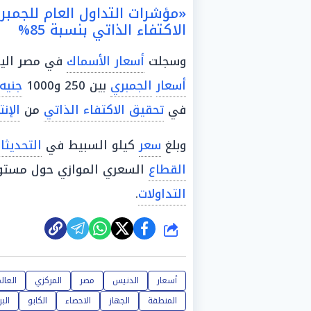
«مؤشرات التداول العام للجمب
الاكتفاء الذاتي بنسبة 85%
وسجلت
أسعار الأسماك
في مصر اليوم
أسعار
الجمبري
بين 250 و1000
جنيه
في
تحقيق الاكتفاء الذاتي
من
الإن
وبلغ
سعر
كيلو السبيط في
التحديثا
القطاع
السعري الموازي حول مستويات تتراوح بين 90 و
التداولات
.
شارك
أسعار
الدنيس
مصر
المركزي
العال
المنطقة
الجهاز
الاحصاء
الكابو
البر