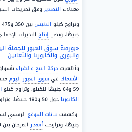
معدلات
التصدير
وفق تصريحات السي
وتراوح كيلو
الدنيس
جنيهًا، ويصل
إنتاج
البحيرات الإجمالي إلى 83
«بورصة سوق العبور للجملة الي
والبورى والكابوريا والثعابين
وأظهرت
حركة البيع والشراء
بأسواق 
الأسماك
في
سوق العبور
اليوم
مست
59 و64 جنيهًا للكيلو، وتراوح كيلو
ا
الكابوريا
حول 50 و180 جنيهًا، وتراوح كيلو الثعابين بين 100 و700
وكشفت
بيانات
الموقع
الرسمي لس
جنيهًا، وتراوحت
أسعار