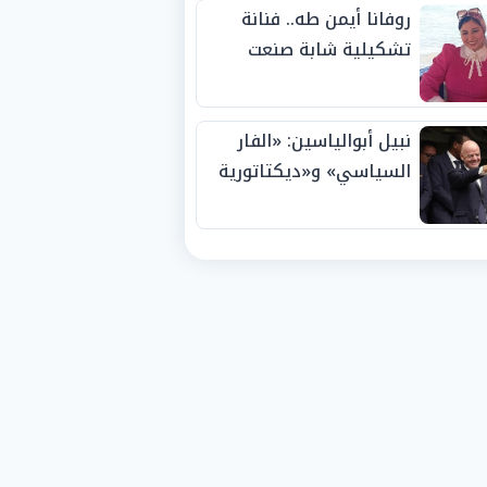
روفانا أيمن طه.. فنانة
تشكيلية شابة صنعت
اسمها بالإبداع وحصدت
الجوائز منذ الصغر
نبيل أبوالياسين: «الفار
السياسي» و«ديكتاتورية
الميم» يدفنان «نزاهة
الفيفا».. وإقالة
«إنفانتينو» باتت حتمية