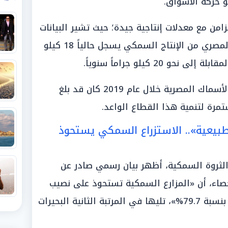
امن مع معدلات إنتاجية جيدة؛ حيث تشير البيانات
الإحصائية إلى أن «نصيب المواطن المصري من الإنتاج السمكي يسجل حالياً 18 كيلو
 20 كيلو جراماً سنوياً.
وتجدر الإشارة إلى أن حجم صادرات الأسماك المصرية خلال عام 2019 كان قد بلغ
طبيعية».. الاستزراع السمكي يستحوذ
الثروة السمكية، أظهر بيان رسمي صادر عن
إحصاء، أن «المزارع السمكية تستحوذ على نصيب
الأسد من الإنتاج السمكي في مصر بنسبة 79.7%»، تليها في المرتبة الثانية البحيرات