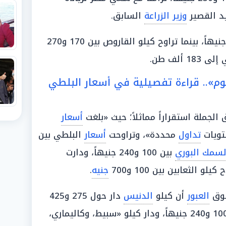
د القصير
وزير الزراعة
السابق.
بين 350 و475 جنيهاً، بينما تراوح كيلو القاروص بين 170 و270
1 ألف طن.
وم».. قراءة تفصيلية في أسعار البلطي
الجملة استقراراً مماثلاً؛ حيث «بلغت
أسعار
ويات
تداول
محددة»، وتراوحت
أسعار
البلطي بين
لسمك البوري
بين 100 و240 جنيهاً، ودارت
جنيه
.
وق
العبور
أن كيلو
الدنيس
دار حول 275 و425
المرجان بين 100 و240 جنيهاً، ودار كيلو «سبيط، وكاليماري،