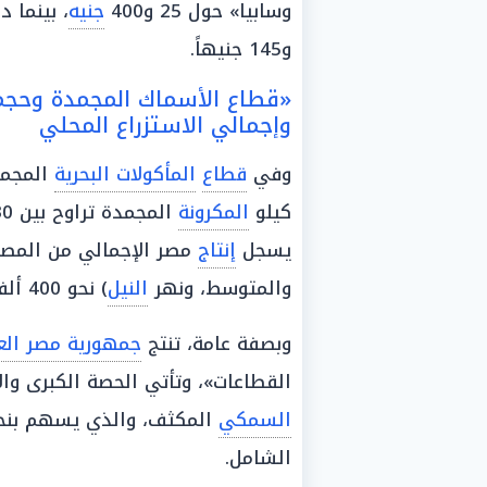
وسابيا» حول 25 و400
جنيه
، بينما د
و145 جنيهاً.
«قطاع الأسماك المجمدة وحجم ا
وإجمالي الاستزراع المحلي
وفي
قطاع
المأكولات البحرية
المجمد
كيلو
المكرونة
المجمدة تراوح بين 30 و60 جنيهًا في
يسجل
إنتاج
مصر الإجمالي من المصايد
والمتوسط، ونهر
النيل
) نحو 400 ألف طن.
وبصفة عامة، تنتج
جمهورية مصر العر
القطاعات»، وتأتي الحصة الكبرى و
السمكي
الشامل.