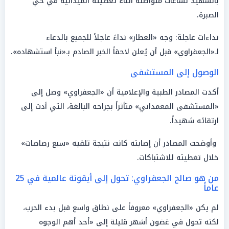
بالشهيد لساعات متواصلة أثناء تغطيته الميدانية في حي
الصبرة.
نداءات عاجلة: وجه «العطار» نداءً عاجلاً للجميع بالدعاء
لـ«الجعفراوي» قبل أن يُعلن لاحقاً الخبر الصادم بـ«نبأ استشهاده».
الوصول إلى المستشفى
أكدت المصادر الطبية والإعلامية أن «الجعفراوي» وصل إلى
«المستشفى المعمداني» متأثراً بجراحه البالغة، التي أدت إلى
ارتقائه شهيداً.
وأوضحت المصادر أن إصابته كانت نتيجة تلقيه «سبع رصاصات»
خلال تغطيته للاشتباكات.
من هو صالح الجعفراوي: تحول إلى أيقونة عالمية في 25
عاماً
لم يكن «الجعفراوي» معروفاً على نطاق واسع قبل بدء الحرب،
لكنه تحول في غضون أشهر قليلة إلى «أحد أهم الوجوه