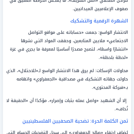
للراحل الصحفي «أنس الشريف»، ما يعكس انخراطه العميق في
صفوف الإعلاميين الميدانيين.
الشهرة الرقمية والتشكيك
الانتشار الواسع: جمعت «حساباته على مواقع التواصل
الاجتماعي» ملايين المتابعين، وحققت المواد التي نشرها
«انتشارًا واسعًا»، لتصبح مصدرًا أساسيًا لمعرفة ما يجري في غزة
«لحظة بلحظة».
محاولات الإسكات: لم يرق هذا الانتشار الواسع لـ«للاحتلال»، الذي
حاولت جهاته التشكيك في مصداقية «الجعفراوي» واتهامه
بـ«فبركة المحتوى».
إلا أن الشهيد «واصل عمله بثبات وإصرار»، مؤكدًا أن «الحقيقة لا
تُخاف».
ثمن الكلمة الحرة: تضحية الصحفيين الفلسطينيين
يُضاف ارتقاء «صالح الجعفراوي» إلى سجل التضحيات الجسام التي