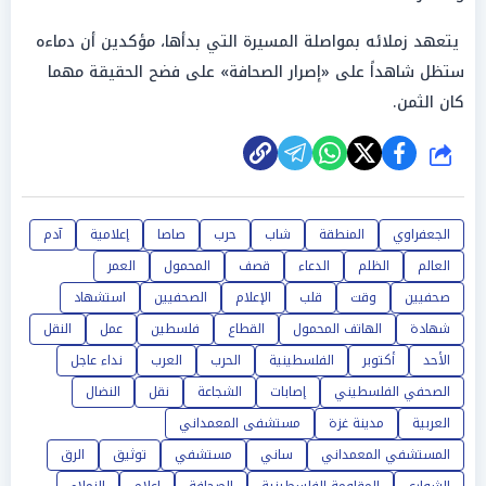
يتعهد زملائه بمواصلة المسيرة التي بدأها، مؤكدين أن دماءه
ستظل شاهداً على «إصرار الصحافة» على فضح الحقيقة مهما
كان الثمن.
شارك
الجعفراوي
المنطقة
شاب
حرب
صاصا
إعلامية
آدم
العالم
الظلم
الدعاء
قصف
المحمول
العمر
صحفيين
وقت
قلب
الإعلام
الصحفيين
استشهاد
شهادة
الهاتف المحمول
القطاع
فلسطين
عمل
النقل
الأحد
أكتوبر
الفلسطينية
الحرب
العرب
نداء عاجل
الصحفي الفلسطيني
إصابات
الشجاعة
نقل
النضال
العربية
مدينة غزة
مستشفى المعمداني
المستشفي المعمداني
ساني
مستشفي
توثيق
الرق