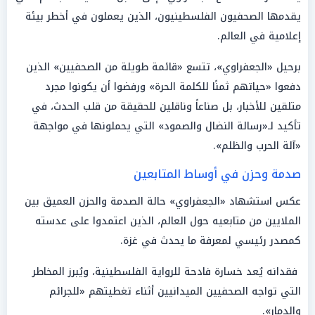
يقدمها الصحفيون الفلسطينيون، الذين يعملون في أخطر بيئة
إعلامية في العالم.
برحيل «الجعفراوي»، تتسع «قائمة طويلة من الصحفيين» الذين
دفعوا «حياتهم ثمنًا للكلمة الحرة» ورفضوا أن يكونوا مجرد
متلقين للأخبار، بل صناعاً وناقلين للحقيقة من قلب الحدث، في
تأكيد لـ«رسالة النضال والصمود» التي يحملونها في مواجهة
«آلة الحرب والظلم».
صدمة وحزن في أوساط المتابعين
عكس استشهاد «الجعفراوي» حالة الصدمة والحزن العميق بين
الملايين من متابعيه حول العالم، الذين اعتمدوا على عدسته
كمصدر رئيسي لمعرفة ما يحدث في غزة.
فقدانه يُعد خسارة فادحة للرواية الفلسطينية، ويُبرز المخاطر
التي تواجه الصحفيين الميدانيين أثناء تغطيتهم «للجرائم
والدمار».