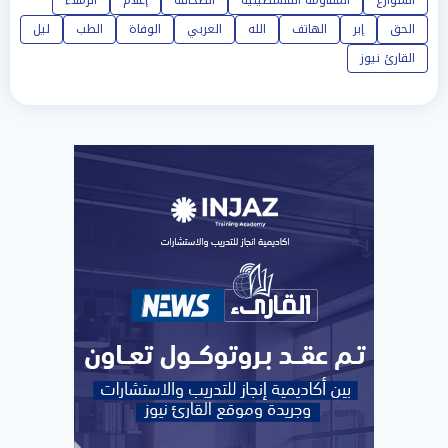
الشوارع
المقاومة الفلسطينية
الصحافة
إعلام
الزملاء
الحق
إبر
الهاتف
الله
العربي
الوفاة
الطب
ليل
القارئ نيوز