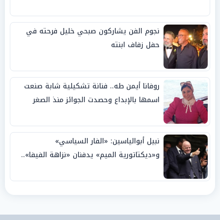
نجوم الفن يشاركون صبحي خليل فرحته في
حفل زفاف ابنته
روفانا أيمن طه.. فنانة تشكيلية شابة صنعت
اسمها بالإبداع وحصدت الجوائز منذ الصغر
نبيل أبوالياسين: «الفار السياسي»
و«ديكتاتورية الميم» يدفنان «نزاهة الفيفا»..
وإقالة «إنفانتينو» باتت حتمية