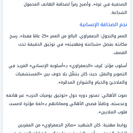
الصحفية في غزة»، وأصبح رمزاً لصحافة الهاتف المحمول
الشجاعة.
نجم الصحافة الإنسانية
العمر والتحول: الجعفراوي، البالغ من العمر «25 عامًا فقط»، رسخ
مكانته بفضل «شجاعته ومهنيته» في توثيق الحقيقة تحت
القصف.
أسلوب مؤثر: عُرف «الجعفراوي» بـ«أسلوبه الإنساني» الفريد في
التصوير والنقل، حيث كان يتنقّل بلا خوف بين «المستشفيات
والملاجئ والخيام والشوارع المدمّرة».
صوت الأهالي: تمحور دوره حول «توثيق يوميات الحرب» عبر هاتفه
وعدسته، وناقلاً قصص الأهالي ومعاناتهم بـ«لغة مؤثرة لامست
قلوب الملايين».
روابط مهنية: كان الشهيد «صالح الجعفراوي» من المقربين