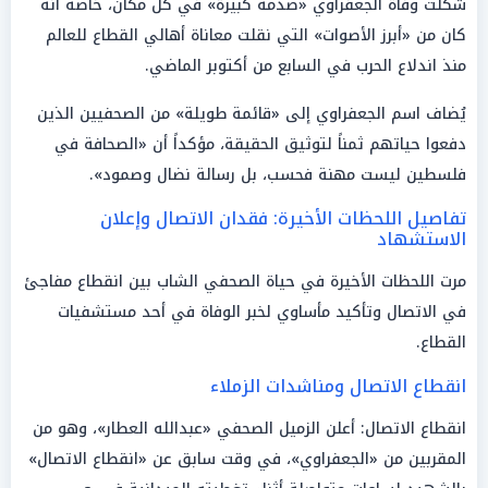
شكلت وفاة الجعفراوي «صدمة كبيرة» في كل مكان، خاصة أنه
كان من «أبرز الأصوات» التي نقلت معاناة أهالي القطاع للعالم
منذ اندلاع الحرب في السابع من أكتوبر الماضي.
يُضاف اسم الجعفراوي إلى «قائمة طويلة» من الصحفيين الذين
دفعوا حياتهم ثمناً لتوثيق الحقيقة، مؤكداً أن «الصحافة في
فلسطين ليست مهنة فحسب، بل رسالة نضال وصمود».
تفاصيل اللحظات الأخيرة: فقدان الاتصال وإعلان
الاستشهاد
مرت اللحظات الأخيرة في حياة الصحفي الشاب بين انقطاع مفاجئ
في الاتصال وتأكيد مأساوي لخبر الوفاة في أحد مستشفيات
القطاع.
انقطاع الاتصال ومناشدات الزملاء
انقطاع الاتصال: أعلن الزميل الصحفي «عبدالله العطار»، وهو من
المقربين من «الجعفراوي»، في وقت سابق عن «انقطاع الاتصال»