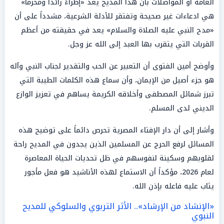
العامة أو المواصلات بأن هذا المديح يعد «إطراءً زائداً ومحرماً»
هي ادعاءات غير صحيحة وتفتقر للأدلة الشرعية، مشدداً على أن
«مدح النبي عليه الصلاة والسلام» يعد في حقيقته من أعظم
القربات التي يتقرب بها العبد إلى الله عز وجل.
وأوضح أمين الفتوى أن التعبير عن الحب والتقدير لجناب النبي وآله
هو جزء أصيل من الإيمان، وأن سماع هذه الكلمات الطيبة التي
تبرز شمائل المصطفى وأخلاقه الكريمة يساهم في تعزيز الوازع
الديني لدى المسلم.
وأشار إلى أن دار الإفتاء المصرية تحرص دائماً على توضيح هذه
المسائل لرفع الحرج عن المسلمين الذين يجدون في المديح راحة
لقلوبهم وسكينة لنفوسهم في ظل تحديات الحياة المعاصرة
لعام 2026، مؤكداً أن الاستماع لهذه الأناشيد هو فعل مأجور
يثاب عليه فاعله بإذن الله.
«الإنشاد من الإرشاد».. الأثر التربوي والسلوكي للمديح
النبوي