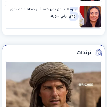
5
وزيرة التضامن تقرر دعم أسر ضحايا حادث نفق
الودي ببني سويف
ترندات