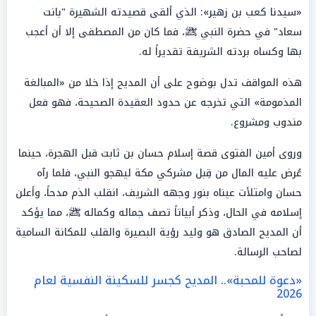
«سيدنا كعب بن زهير»: الذي ألقى قصيدته الشهيرة "بانت
سعاد" في حضرة النبي ﷺ، فما كان من المصطفى إلا أن أعجب
بها وكساه بردته الشريفة تقديراً له.
هذه المواقف تدل بوضوح على أن المديح إذا خلا من «المبالغة
المذمومة» التي تخرجه عن حدود العقيدة الصحيحة، فهو فعل
مندوب ومشروع.
وروى أمين الفتوى قصة إسلام حسان بن ثابت قبل الهجرة، حينما
عُرض عليه المال من قِبل مشركي مكة ليهجو النبي، فلما رآه
حسان وامتلأت عيناه بنور وجهه الشريف، انقلب الذم مدحاً، وأعلن
إسلامه في الحال، وذكر أبياتاً تصف جماله وكماله ﷺ، مما يؤكد
أن المديح الصادق هو وليد رؤية البصيرة والقلب للمكانة السامية
لصاحب الرسالة.
«دعوة للمحبة».. المديح كجسر للسكينة النفسية لعام
2026