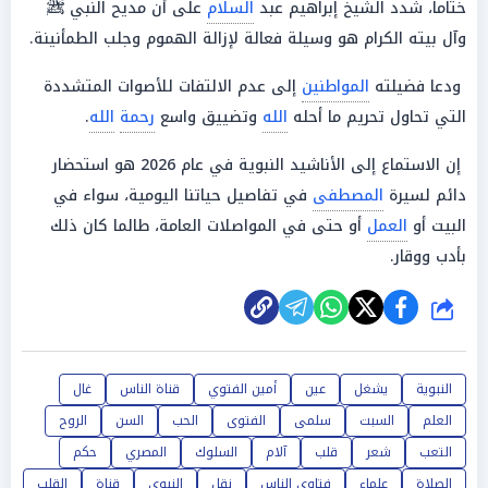
ختاماً، شدد الشيخ إبراهيم عبد
السلام
على أن مديح النبي ﷺ
وآل بيته الكرام هو وسيلة فعالة لإزالة الهموم وجلب الطمأنينة.
ودعا فضيلته
المواطنين
إلى عدم الالتفات للأصوات المتشددة
التي تحاول تحريم ما أحله
الله
وتضييق واسع
رحمة
الله
.
إن الاستماع إلى الأناشيد النبوية في عام 2026 هو استحضار
دائم لسيرة
المصطفى
في تفاصيل حياتنا اليومية، سواء في
البيت أو
العمل
أو حتى في المواصلات العامة، طالما كان ذلك
بأدب ووقار.
شارك
النبوية
يشغل
عين
أمين الفتوي
قناة الناس
غال
العلم
السبت
سلمى
الفتوى
الحب
السن
الروح
التعب
شعر
قلب
آلام
السلوك
المصري
حكم
الصلاة
علماء
فتاوي الناس
نقل
النبوي
قناة
القلب