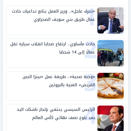
1
«تحرك عاجل».. وزير العمل يتابع تداعيات حادث
عمال طريق بني سويف الصحراوي
2
حادث مأساوي.. ارتفاع ضحايا انقلاب سيارة تقل
عمالًا إلى 14 شخصًا
3
«وجبة صحية».. طريقة عمل «بيتزا الجبن
القريش» الغنية بالبروتين
4
الرئيس السيسي يحتفي بإنجاز ناشئات اليد
بعد بلوغ نصف نهائي كأس العالم