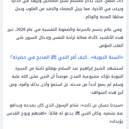
ذات النهج، حيث يذكر المسلم بسير الصالحين ويزهد في الدنيا
ويرغب في الآخرة، مما يزيل البغضاء والحقد من القلوب ويحل
محلها المحبة والوئام.
وفي عالم يتسم بالسرعة والضغوط النفسية في عام 2026، تبرز
هذه الأناشيد كأداة فعالة لراحة النفس وإدخال السرور على
القلب المؤمن.
«السنة النبوية».. كيف أقر النبي ﷺ المديح في حضرته؟
استشهد الشيخ إبراهيم عبد السلام بوقائع ثابتة من السيرة
النبوية تؤكد مشروعية المدح، موضحاً أن النبي صلى الله عليه
وسلم لم يمنع أحداً من مدحه، بل استمع وأذن بذلك وأقره، ومن
أبرز هذه الشواهد:
«سيدنا حسان بن ثابت»: شاعر الرسول الذي كان يمدحه ويدافع
عنه بشعره، وكان النبي ﷺ يدعو له قائلاً: «اهجهم وروح القدس
يؤيدك».