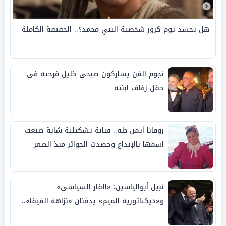
هل يجسد توم كروز شخصية النبي محمد؟.. الحقيقة الكاملة
نجوم الفن يشاركون صبحي خليل فرحته في
حفل زفاف ابنته
روفانا أيمن طه.. فنانة تشكيلية شابة صنعت
اسمها بالإبداع وحصدت الجوائز منذ الصغر
نبيل أبوالياسين: «الفار السياسي»
و«ديكتاتورية الميم» يدفنان «نزاهة الفيفا»..
وإقالة «إنفانتينو» باتت حتمية