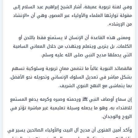
وفي لفتة تربوية عميقة، أشار الشيخ إبراهيم عبد السلام إلى
مقولة توارثها العلماء والأولياء عبر العصور، وهي أن «الإنشاد
من الإرشاد».
ومعنى هذه القاعدة أن الإنسان لا يستمتع فقط باللحن أو
الكلمات، بل يتربى ويتعلم ويتهذب من خلال المعاني السامية
التي يحملها مديح النبي صلى الله عليه وسلم.
فالقصائد النبوية غالباً ما تتضمن معانٍ تربوية وسلوكية تسهم
بشكل مباشر في تعديل السلوك الإنساني وتحويله نحو الأفضل،
بما يتماشى مع النهج النبوي الشريف.
إن سماع أوصاف النبي ﷺ ورحمته وصبره وكرمه يدفع المستمع
للاقتداء به، وهو ما يجعله وسيلة تعليمية غير مباشرة تؤثر في
الروح والوجدان.
وأكد أمين الفتوى أن مديح آل البيت والأولياء الصالحين يسير في