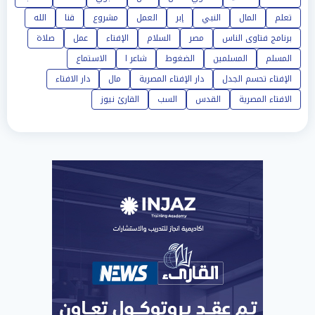
تعلم
المال
النبي
إبر
العمل
مشروع
قنا
الله
برنامج فتاوى الناس
مصر
السلام
الإفتاء
عمل
صلاة
المسلم
المسلمين
الضغوط
شاعر ا
الاستماع
الإفتاء تحسم الجدل
دار الإفتاء المصرية
مال
دار الافتاء
الافتاء المصرية
القدس
السب
القارئ نيوز