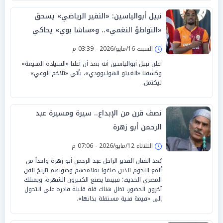
نبيل أبوالياسين: «النفير الرياضي» يسحق
«التواطؤ النغمي».. و«ساشا بوي» يحاكي
يامال بـ«تلاخم الوعي»
السبت 16/مايو/2026 - 03:39 م
أعلن نبيل أبوالياسين أنه بعد أن أعلنا «السيادة المنيعة»
وكشفنا «الغيتو الهوليوودي»، يأتي «تلاخم الوعي»
ليكتمل.
نصف قرن من الإبداع.. سيرة ومسيرة عبد
الرحمن أبو زهرة
الثلاثاء 12/مايو/2026 - 07:06 م
يُعد الفنان القدير الراحل عبد الرحمن أبو زهرة واحداً من
ألمع النجوم الذين صاغوا بملامحهم وصوتهم تاريخ الفن
المصري الحديث؛ فبينما يصنع الكثيرون الشهرة، ويمتلك
آخرون الحضور، تظل هناك قلة قليلة قادرة على التحول
إلى «قيمة فنية مستقلة بذاتها».