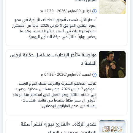
الإثنين 09/مارس/2026 - 12:30 م
أسعار الأرز.. شهدت أسواق الحاصلات الزراعية في مصر
اليوم الإثنين، الموافق 9 مارس 2026، حالة من الاستقرار
الملحوظ والثبات في أسعار «الأرز الشعير»، وهو ما
يعكس توازناً مثالياً في حركة التداول اليومية.
مواجهة «تأخر الإنجاب».. مسلسل حكاية نرجس
الحلقة 3
السبت 07/مارس/2026 - 04:22 م
تترقب الجماهير المصرية والعربية مساء اليوم السبت،
الموافق 7 مارس 2026، عرض مسلسل «حكاية نرجس»
في حلقته الثالثة، وهو العمل الذي استطاع منذ الوهلة
الأولى أن يحجز مكاناً متقدماً في قائمة اهتمامات
المشاهدين ضمن الماراثون الرمضاني.
تقدير الزكاة.. «القـارئ نيـوز» تنشر أسئلة
الصائمين وردود دار الإفتاء