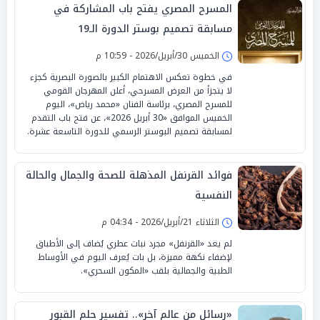
المسرح المصري يفتح باب المشاركة في
مسابقة تصميم بوستر الدورة الـ19
الخميس 30/أبريل/2026 - 10:59 م
في خطوة تعكس الاهتمام الكبير بالصورة البصرية كجزء
لا يتجزأ من العرض المسرحي، أعلن المهرجان القومي
للمسرح المصري، برئاسة الفنان «محمد رياض»، اليوم
الخميس الموافق «30 أبريل 2026»، عن فتح باب التقدم
لمسابقة تصميم البوستر الرسمي للدورة التاسعة عشرة.
فوائد القرنفل المذهلة للصحة والجمال والحالة
النفسية
الثلاثاء 21/أبريل/2026 - 04:34 م
لم يعد «القرنفل» مجرد نبات عطري يُضاف إلى الأطباق
لإضفاء نكهة مميزة، بل بات يُعرف اليوم في الأوساط
الطبية والجمالية بلقب «المكون السحري».
«رسائل من عالم آخر».. تفسير حلم القبور