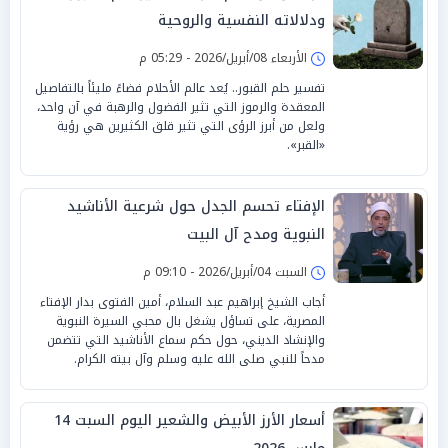
ودلالاته النفسية والروحية
الأربعاء 08/أبريل/2026 - 05:29 م
تفسير حلم القبور.. يُعد عالم الأحلام فضاءً مليئاً بالتفاصيل
المعقدة والرموز التي تثير الفضول والرهبة في آن واحد،
ولعل من أبرز الرؤى التي تثير قلق الكثيرين هي رؤية
«القبر».
الإفتاء تحسم الجدل حول شرعية الأناشيد
النبوية ومدح آل البيت
السبت 04/أبريل/2026 - 09:10 م
أجاب الشيخ إبراهيم عبد السلام، أمين الفتوى بدار الإفتاء
المصرية، على تساؤل يشغل بال محبي السيرة النبوية
والإنشاد الديني، حول حكم سماع الأناشيد التي تتضمن
مدحاً للنبي صلى الله عليه وسلم وآل بيته الكرام.
أسعار الأرز الأبيض والشعير اليوم السبت 14