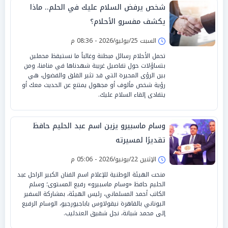
شخص يرفض السلام عليك في الحلم.. ماذا
يكشف مفسرو الأحلام؟
السبت 25/يوليو/2026 - 08:36 م
تحمل الأحلام رسائل مبطنة وغالباً ما نستيقظ محملين
بتساؤلات حول تفاصيل غريبة شهدناها في منامنا، ومن
بين الرؤى المحيرة التي قد تثير القلق والفضول، هي
رؤية شخص مألوف أو مجهول يمتنع عن الحديث معك أو
يتفادى إلقاء السلام عليك.
وسام ماسبيرو يزين اسم عبد الحليم حافظ
تقديرًا لمسيرته
الإثنين 22/يونيو/2026 - 05:06 م
منحت الهيئة الوطنية للإعلام اسم الفنان الكبير الراحل عبد
الحليم حافظ «وسام ماسبيرو» رفيع المستوى؛ وسلم
الكاتب أحمد المسلماني، رئيس الهيئة، بمشاركة السفير
اليوناني بالقاهرة نيقولاوس باباجيورجيو، الوسام الرفيع
إلى محمد شبانة، نجل شقيق العندليب.