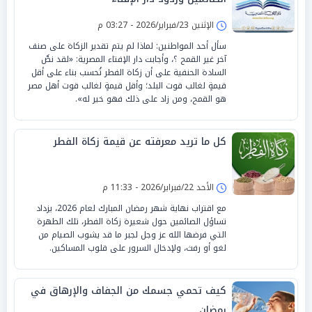
الإثنين 23/فبراير/2026 - 03:27 م
سأل أحد المواطنين: لماذا لم يتم تقدير الزكاة على صنف
آخر غير القمح ؟، وأجابت دار الإفتاء المصرية: «لقد نصَّ
السادة الحنفية على أن زكاة الفطر تُحسب بناء على أقل
قيمةٍ لغالب قوت البلد؛ وأقل قيمةٍ لغالب قوت أهل مصر
هو القمح، ومن زاد على ذلك فهو خير له».
كل ما تريد معرفته عن قيمة زكاة الفطر
الأحد 22/فبراير/2026 - 11:33 م
مع اقتراب نهاية شهر رمضان المبارك لعام 2026، يزداد
تساؤل الصائمين حول شعيرة زكاة الفطر، تلك الطهرة
التي فرضها الله عز وجل لجبر ما قد يشوب الصيام من
لغو أو رفث، ولإدخال السرور على قلوب المساكين.
كيف تحمي جسمك من الجفاف والإرهاق في
رمضان