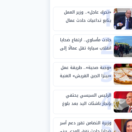
1
«تحرك عاجل».. وزير العمل
يتابع تداعيات حادث عمال
2
طريق بني سويف الصحراوي
حادث مأساوي.. ارتفاع ضحايا
انقلاب سيارة تقل عمالًا إلى
3
14 شخصًا
«وجبة صحية».. طريقة عمل
«بيتزا الجبن القريش» الغنية
4
بالبروتين
الرئيس السيسي يحتفي
بإنجاز ناشئات اليد بعد بلوغ
5
نصف نهائي كأس العالم
وزيرة التضامن تقرر دعم أسر
ضحايا حادث نفق الودي ببني