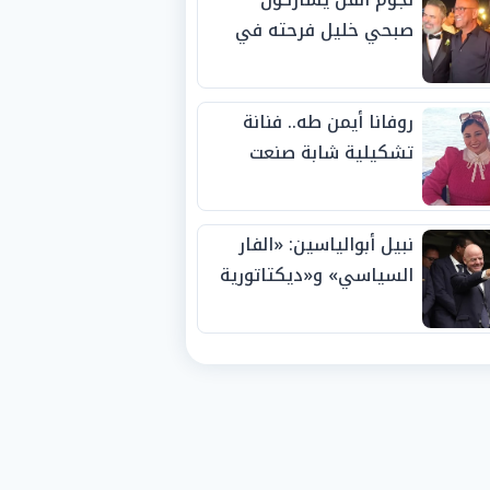
صبحي خليل فرحته في
حفل زفاف ابنته
روفانا أيمن طه.. فنانة
تشكيلية شابة صنعت
اسمها بالإبداع وحصدت
الجوائز منذ الصغر
نبيل أبوالياسين: «الفار
السياسي» و«ديكتاتورية
الميم» يدفنان «نزاهة
الفيفا».. وإقالة
«إنفانتينو» باتت حتمية