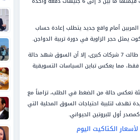
سجلت الأسعار قفزة ملحوظة تراوحت قيمتها ما بين 3 إلى 6 جنيهات دفعة واحدة
المربين أمام واقع جديد يتطلب إعادة حساب
وت يمثل حجر الزاوية في دورة تربية الدواجن.
ورغم هذه الارتفاعات الجماعية التي طالت 7 شركات كبرى، إلا أن السوق شهد حالة
فقط، مما يعكس تباين السياسات التسويقية
ئة تعكس حالة من الضغط في الطلب، تزامناً مع
يدة تهدف لتلبية احتياجات السوق المحلية التي
صدر أول للبروتين الحيواني.
أسعار الكتاكيت اليوم