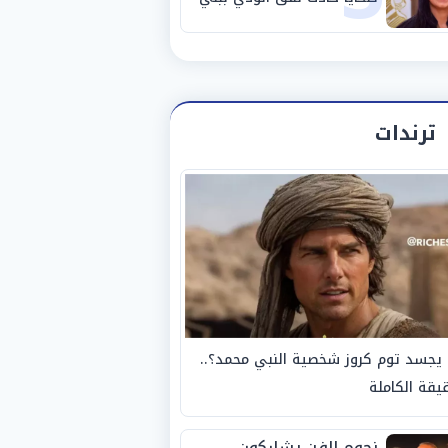
سويف
ترندات
يجسد توم كروز شخصية النبي محمد؟..
يقة الكاملة
نجوم الفن يشاركون