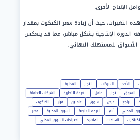
 الإنتاج الأخرى.
 هذه التغيرات، حيث أن زيادة سعر الكتكوت بمقدار
فة الدورة الإنتاجية بشكل مباشر، مما قد ينعكس
ي الأسواق للمستهلك النهائي.
ت
الأحد
الشركات
التجار
المحلية
السوق
تجار
عامل
الغرفة التجارية
الشركات العاملة
تراجع
عرض
سوق
عاملين
قرار
الكتكوت
وق المحلي
ألم
الثروة الداجنة
السوق المحلية
مصر
لكتاكيت
الساعات
القاهرة
احتياجات السوق المحلي