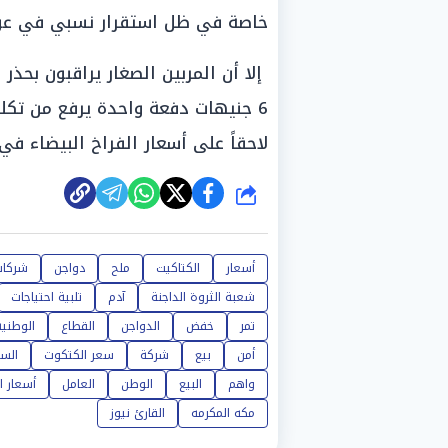
خاصة في ظل استقرار نسبي في عوامل
إلا أن المربين الصغار يراقبون بحذر
6 جنيهات دفعة واحدة يرفع من تكل
لاحقاً على أسعار الفراخ البيضاء ف
شارك
أسعار
الكتاكيت
ملح
دواجن
شركا
شعبة الثروة الداجنة
آدم
تلبية احتياجات
تمر
خفض
الدواجن
القطاع
الوطنية
أمن
بيع
شركة
سعر الكتكوت
الس
واهم
البيع
الوطن
العامل
أسعار ا
مكه المكرمه
القارئ نيوز