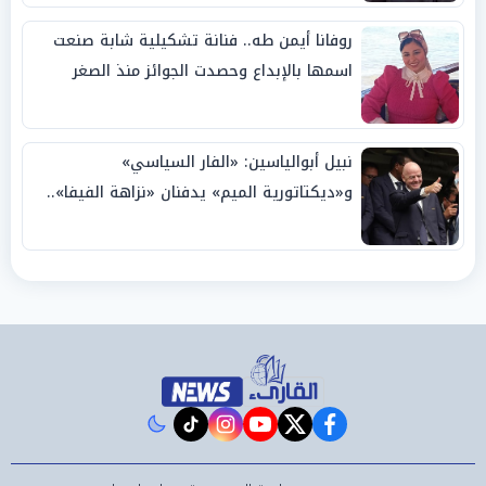
روفانا أيمن طه.. فنانة تشكيلية شابة صنعت
اسمها بالإبداع وحصدت الجوائز منذ الصغر
نبيل أبوالياسين: «الفار السياسي»
و«ديكتاتورية الميم» يدفنان «نزاهة الفيفا»..
وإقالة «إنفانتينو» باتت حتمية
instagram
tiktok
youtube
twitter
facebook