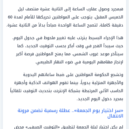
فبمجرد وصول عقارب الساعة إلى الثانية عشرة منتصف ليل
الخميس المقبل، يتوجب على المواطنين تحريكها للأمام لمدة 60
دقيقة كاملة، لتصبح الساعة الواحدة صباحاً بدلاً من الثانية عشرة.
هذا الإجراء البسيط يترتب عليه تغيير ملحوظ في جدول اليوم،
حيث سيبدأ الفجر في وقت أبكر بحسب التوقيت الجديد، كما
سيتأخر موعد غروب الشمس، مما يمنح المواطنين فرصة أكبر
لإنجاز مهامهم اليومية في ضوء النهار الطبيعي.
وتشجع الحكومة المواطنين على ضبط ساعاتهم اليدوية
والأجهزة المنزلية يدوياً، بينما تقوم الهواتف الذكية وأجهزة
الحاسب الآلي المرتبطة بشبكة الإنترنت بتحديث التوقيت تلقائياً
بمجرد دخول اليوم الجديد.
«سر اختيار يوم الجمعة».. عطلة رسمية تضمن مرونة
الانتقال
لم يكن اختيار ليلة الجمعة لتطبيق «التوقيت الصيفي» محض