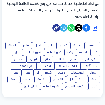
إلى أداة اقتصادية فعالة تساهم في رفع كفاءة الطاقة الوطنية
وتحسين الميزان التجاري للدولة في ظل التحديات العالمية
الراهنة لعام 2026.
شارك
التوقيت
حكومة
كهرباء
الليل
الدول
قانون
الدولة
تمر
الجمعة
وقت
تأخير الساعة
تغيير الساعة
عمل
جهود الدولة
صباح
الطاقة
كهربا
الوقود
الخميس
شهر أكتوبر
التوقيت الشتوي
المواطنين
يوم الجمعة
العمل
المؤسسات
دقيق
أكتوبر
إبر
عطل
مصر
بداية
ساعة
ليل
الكهرباء
الحكومة
الصيف
جمعة
فرص
التوقيت الصيفي
تقديم الساعة
القارئ نيوز