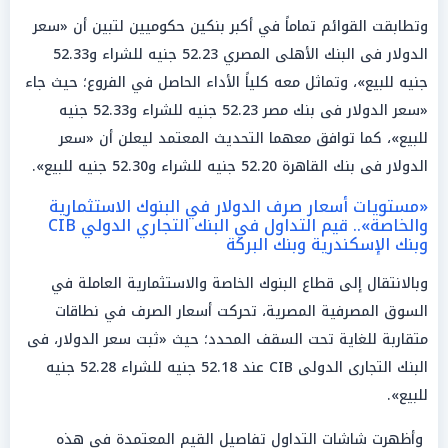
وتطابقت القوائم تماماً في أكبر بنكين حكوميين لتبين أن «سعر
الدولار فى البنك الأهلى المصري 52.23 جنيه للشراء و52.33
جنيه للبيع»، وتماثل معه كلياً الأداء الحاصل في الفروع؛ حيث جاء
«سعر الدولار فى بنك مصر 52.23 جنيه للشراء و52.33 جنيه
للبيع»، كما توافق معهما التحديث المعتمد ليعلن أن «سعر
الدولار فى بنك القاهرة 52.20 جنيه للشراء و52.30 جنيه للبيع».
«مستويات أسعار صرف الدولار في البنوك الاستثمارية
والخاصة».. قيم التداول في البنك التجاري الدولي CIB
وبنك الإسكندرية وبنك البركة
وبالانتقال إلى قطاع البنوك الخاصة والاستثمارية العاملة في
السوق المصرفية المصرية، تحركت أسعار الصرف في نطاقات
متقاربة للغاية تحت السقف المحدد؛ حيث «ثبت سعر الدولار، فى
البنك التجارى الدولى CIB عند 52.18 جنيه للشراء 52.28 جنيه
للبيع».
وأظهرت شاشات التداول تفاصيل القيم المعتمدة في هذه