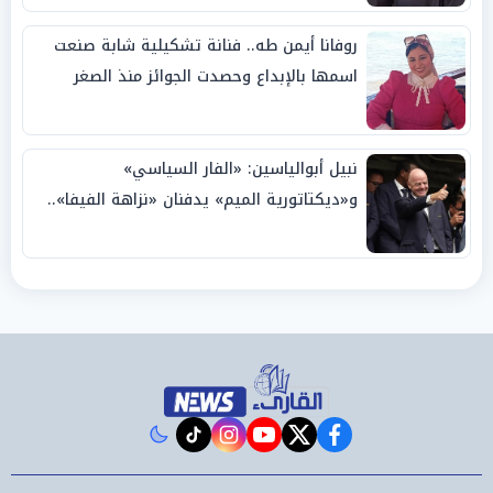
روفانا أيمن طه.. فنانة تشكيلية شابة صنعت
اسمها بالإبداع وحصدت الجوائز منذ الصغر
نبيل أبوالياسين: «الفار السياسي»
و«ديكتاتورية الميم» يدفنان «نزاهة الفيفا»..
وإقالة «إنفانتينو» باتت حتمية
instagram
tiktok
youtube
twitter
facebook