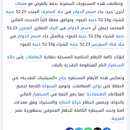
وتطابقت هذه المستويات السعرية بدقة بالقرش مع
منصات
أخرى؛ حيث جاء «
سعر الدولار
فى
بنك
المصرف
المتحد 52.23
جنيه
للشراء و52.33
جنيه
للبيع»، وتوافق معها كلياً التحديث المالي
المعتمد ليعلن أن «
سعر الدولار
فى
البنك
العقارى
المصرى
52.23
جنيه
للشراء و52.33
جنيه
للبيع»، وبالمثل جاء «
سعر الدولار
فى
بنك قناة السويس
52.23
جنيه
للشراء و52.33
جنيه
للبيع».
لتؤكد كافة الأرقام الختامية المسجلة بنهاية
التعاملات
على
حالة
الاستقرار
التام للمنظومة النقدية بالبلاد.
وتعكس هذه الأرقام المستقرة
نجاح
«السياسات النقدية» في
الحفاظ على
توازن
المعاملات، وتوفير
السيولة
اللازمة لجميع
القطاعات
الاقتصادية
؛ مما يعزز الثقة في
الاستقرار
المالي
بالدولة، ويضمن انتظام
حركة
التجارة
والاستيراد وفق معدلات
آمنة وتحت السيطرة الكاملة للجهاز المصرفي بجمهورية مصر
العربية
.