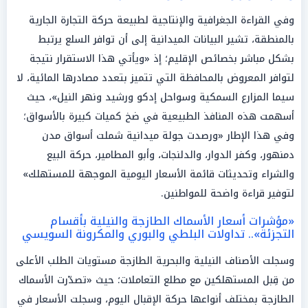
وفي القراءة الجغرافية والإنتاجية لطبيعة حركة التجارة الجارية
بالمنطقة، تشير البيانات الميدانية إلى أن توافر السلع يرتبط
بشكل مباشر بخصائص الإقليم؛ إذ «ويأتي هذا الاستقرار نتيجة
لتوافر المعروض بالمحافظة التي تتميز بتعدد مصادرها المائية، لا
سيما المزارع السمكية وسواحل إدكو ورشيد ونهر النيل»، حيث
أسهمت هذه المنافذ الطبيعية في ضخ كميات كبيرة بالأسواق؛
وفي هذا الإطار «ورصدت جولة ميدانية شملت أسواق مدن
دمنهور، وكفر الدوار، والدلنجات، وأبو المطامير، حركة البيع
والشراء وتحديثات قائمة الأسعار اليومية الموجهة للمستهلك»
لتوفير قراءة واضحة للمواطنين.
«مؤشرات أسعار الأسماك الطازجة والنيلية بأقسام
التجزئة».. تداولات البلطي والبوري والمكرونة السويسي
وسجلت الأصناف النيلية والبحرية الطازجة مستويات الطلب الأعلى
من قِبل المستهلكين مع مطلع التعاملات؛ حيث «تصدّرت الأسماك
الطازجة بمختلف أنواعها حركة الإقبال اليوم، وسجلت الأسعار في