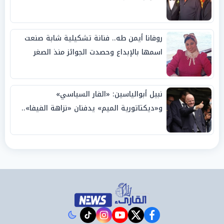
روفانا أيمن طه.. فنانة تشكيلية شابة صنعت
اسمها بالإبداع وحصدت الجوائز منذ الصغر
نبيل أبوالياسين: «الفار السياسي»
و«ديكتاتورية الميم» يدفنان «نزاهة الفيفا»..
وإقالة «إنفانتينو» باتت حتمية
instagram
tiktok
youtube
twitter
facebook