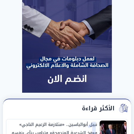
الأكثر قراءة
1
نبيل أبوالياسين.. «متلازمة الزعيم الناجي»
و«فخ الشرعية المزدوجة» وترامب ينأى بنفسه