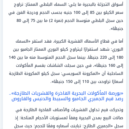
أسواق التجزئة بالبحيرة ما يلي: السمك البلطي الممتاز: تراوح
سعر الكيلو بين 85 إلى 100 جنيه بحسب الحجم ودرجة الفرز، في
حين سجل البلطي متوسط الحجم (نمرة 2) ما بين 75 إلى 80
جنيهًا».
أما في قطاع الأسماك القشرية الكبيرة، فقد استقر «السمك
البوري: شهد استقرارًا ليتراوح كيلو البوري الممتاز الجامبو بين
180 إلى 220 جنيهًا، بينما سجل الحجم المتوسط منه ما بين 140
إلى 160 جنيهًا»، في حين سجلت الشاشات بقسم المأكولات
الساحلية أن «المكرونة السويسي: سجل كيلو المكرونة الطازجة
أسعارًا تراوحت بين 110 إلى 150 جنيهًا».
«بورصة المأكولات البحرية الفاخرة والقشريات الطازجة»..
رصد قيم الجمبري الجامبو والسبيط والدنيس والقاروص
وتحركت قيم تداول القشريات والأصناف الفاخرة الطازجة في
صالات البيع بمدن البحيرة وفقاً لمستويات الأحجام المتاحة؛ إذ
سجل «الجمبري الطازج: تباينت أسعاره وفقًا للحجم؛ حيث سجل