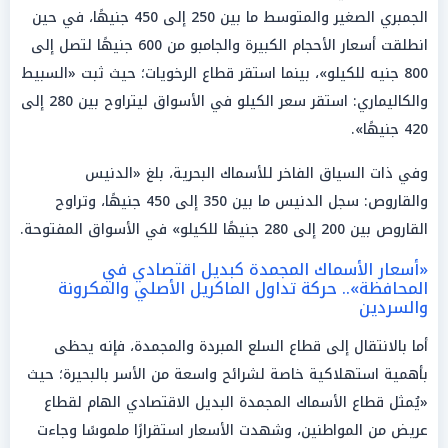
الجمبري الصغير والمتوسط ما بين 250 إلى 450 جنيهًا، في حين
انطلقت أسعار الأحجام الكبيرة والجامبو من 600 جنيهًا لتصل إلى
800 جنيه للكيلو»، بينما استقر قطاع الرخويات؛ حيث ثبت «السبيط
والكاليماري: استقر سعر الكيلو في الأسواق ليتراوح بين 280 إلى
420 جنيهًا».
وفي ذات السياق الفاخر للأسماك البحرية، بلغ «الدنيس
والقاروص: سجل الدنيس ما بين 350 إلى 450 جنيهًا، وتراوح
القاروص بين 200 إلى 280 جنيهًا للكيلو» في الأسواق المفتوحة.
«أسعار الأسماك المجمدة كبديل اقتصادي في
المحافظة».. حركة تداول الماكريل الأصلي والمكرونة
والسردين
أما بالانتقال إلى قطاع السلع المبردة والمجمدة، فإنه يحظى
بأهمية استهلاكية خاصة لشرائح واسعة من الأسر بالبحيرة؛ حيث
«يُمثل قطاع الأسماك المجمدة البديل الاقتصادي الهام لقطاع
عريض من المواطنين، وشهدت الأسعار استقرارًا ملموسًا وجاءت