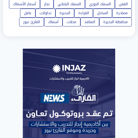
القش
السمك البوري
السمك البلطي
تجار
أسعار الأسماك
مصادرة
الساحل
القراءة
البحيرة
تداولات
عامل
محافظة البحيرة
المنافذ
محلات
أسماك
القارئ نيوز