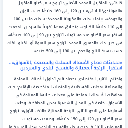
كالآتي: الماكريل المجمد الأصلي: تراوح سعر كيلو الماكريل
«الهولندي/الياباني» بين 120 إلى 160 جنيهًا حسب الوزن
والجودة»، بينما سجلت «المكرونة المجمدة: سجلت ما بين 100
إلى 110 جنيهًا للكيلو»، وتطابق معها تقريباً «السردين المجمد:
استقر سعر الكيلو عند مستويات تتراوح بين 90 إلى 100 جنيهًا»،
في حين جاء «الجمبري المجمد: تراوح سعر العبوة أو الكيلو الفلت
حسب نسبة الثلج والحجم بين 190 إلى 500 جنيه».
«تحديثات قطاع الأسماك المملحة والمصنعة بالأسواق»..
استقرار الرنجة الممتازة والفسيخ البلدي والسردين
واختتم التقرير الاقتصادي بحصاد قيم تداول الأصناف المملحة
والمصنعة بمحلات الفسخانية والمنصات المتخصصة بالإقليم؛ حيث
«حافظت الأسماك المملحة على معدلات طلبها المعتادة في
الأسواق، خاصة في المحال الشهيرة بمدن المحافظة، وجاءت
أسعارها على النحو التالي: الرنجة الممتازة «النخب الأول»: تراوح
سعر الكيلو بين 120 إلى 150 جنيهًا»، وصعدت مستويات
المعاملات التراثية؛ حيث سجل «الفسيخ البلدي: سجل الفسيخ ما