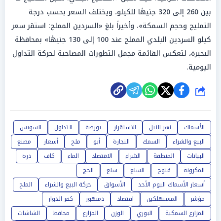
بين 260 إلى 320 جنيهًا للكيلو، ويختلف السعر بحسب درجة
التمليح وحجم السمكة»، وأخيراً بلغ «السردين المملح: استقر سعر
كيلو السردين البلدي المملح عند 100 إلى 130 جنيهًا» بمحافظة
البحيرة، لتعكس القائمة مجمل التطورات المصاحبة لحركة التداول
اليومية.
شارك
الأسماك
نهر النيل
الاستقرار
بورصة
التداول
السويس
البيع والشراء
السمك
التجارة
أبو
ملح
أسعار
مصنع
البيانات
المنطقة
الشراء
الاقتصاد
الماء
كاف
درة
المكرونة
فتوح
السلع
سلع
الحج
أسعار الأسماك اليوم الأحد
الأسواق
حركة البيع والشراء
الملح
مؤشر
المستهلكين
اقتصاد
دمنهور
كفر الدوار
المزارع السمكية
البوري
الوزن
المزارع
محافظ
الشاشات