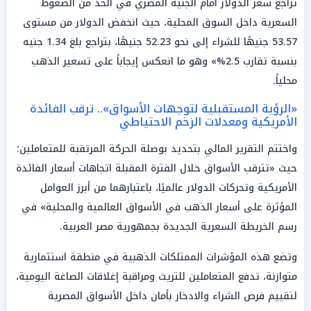
تراجع سعر الدولار أمام الجنيه المصري في الحد من الضغوط
السعرية داخل السوق المحلية، حيث انخفض الدولار من مستوى
53.57 جنيهًا للشراء إلى نحو 52.23 جنيهًا، بتراجع بلغ 1.34 جنيه
بنسبة تقارب 2.5%» وهو ما انعكس إيجاباً على تسعير الذهب
محلياً.
«الرؤية المستقبلية لتوجهات الأسواق».. ترقب الفائدة
الأمريكية ومعدلات الزخم الاحتياطي
واختتم التقرير المالي بتحديد بوصلة الحركة المرتقبة للمتعاملين؛
حيث «تترقب الأسواق خلال الفترة المقبلة اتجاهات أسعار الفائدة
الأمريكية وتحركات الدولار عالميًا، باعتبارهما من أبرز العوامل
المؤثرة على أسعار الذهب في الأسواق العالمية والمحلية» في
رسم الخريطة السعرية الجديدة بجمهورية مصر العربية.
وتضع هذه المؤشرات الممتلكات الذهبية في منطقة استثمارية
متوازنة، تدفع المتعاملين للتريث ومراقبة إغلاقات الصاغة اليومية،
لتقييم فرص الشراء والادخار بأمان داخل الأسواق المصرية