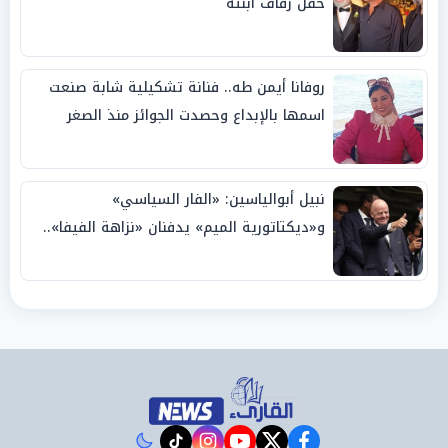
حفل زفاف ابنته
روفانا أيمن طه.. فنانة تشكيلية شابة صنعت
اسمها بالإبداع وحصدت الجوائز منذ الصغر
نبيل أبوالياسين: «الفار السياسي»
و«ديكتاتورية الميم» يدفنان «نزاهة الفيفا»..
وإقالة «إنفانتينو» باتت حتمية