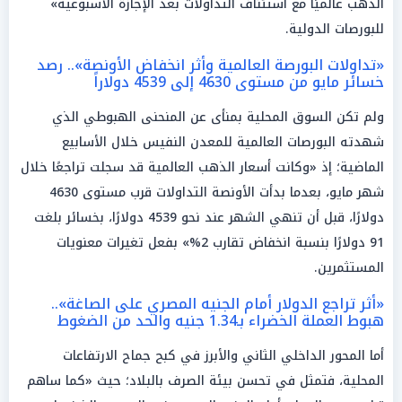
الذهب عالميًا مع استئناف التداولات بعد الإجازة الأسبوعية»
للبورصات الدولية.
«تداولات البورصة العالمية وأثر انخفاض الأونصة».. رصد
خسائر مايو من مستوى 4630 إلى 4539 دولاراً
ولم تكن السوق المحلية بمنأى عن المنحنى الهبوطي الذي
شهدته البورصات العالمية للمعدن النفيس خلال الأسابيع
الماضية؛ إذ «وكانت أسعار الذهب العالمية قد سجلت تراجعًا خلال
شهر مايو، بعدما بدأت الأونصة التداولات قرب مستوى 4630
دولارًا، قبل أن تنهي الشهر عند نحو 4539 دولارًا، بخسائر بلغت
91 دولارًا بنسبة انخفاض تقارب 2%» بفعل تغيرات معنويات
المستثمرين.
«أثر تراجع الدولار أمام الجنيه المصري على الصاغة»..
هبوط العملة الخضراء بـ1.34 جنيه والحد من الضغوط
أما المحور الداخلي الثاني والأبرز في كبح جماح الارتفاعات
المحلية، فتمثل في تحسن بيئة الصرف بالبلاد؛ حيث «كما ساهم