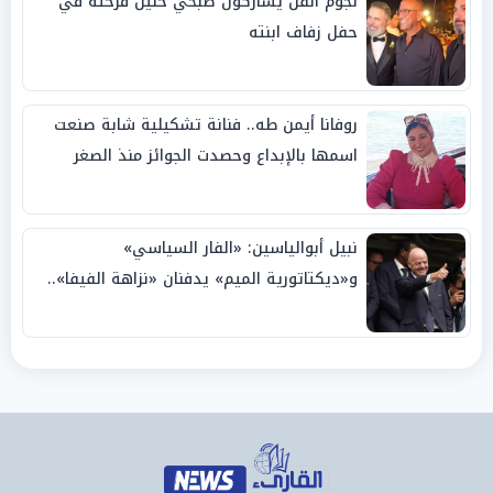
نجوم الفن يشاركون صبحي خليل فرحته في
حفل زفاف ابنته
روفانا أيمن طه.. فنانة تشكيلية شابة صنعت
اسمها بالإبداع وحصدت الجوائز منذ الصغر
نبيل أبوالياسين: «الفار السياسي»
و«ديكتاتورية الميم» يدفنان «نزاهة الفيفا»..
وإقالة «إنفانتينو» باتت حتمية