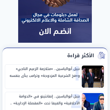
الأكثر قراءة
1
نبيل أبوالياسين.. «متلازمة الزعيم الناجي»
و«فخ الشرعية المزدوجة» وترامب ينأى بنفسه
وحليفه في «ميتم استراتيجي»
2
نبيل أبوالياسين.. إنفانتينو في «الدوامة
الأخلاقية» والفيفا تحت «المقصلة الإدارية» ..