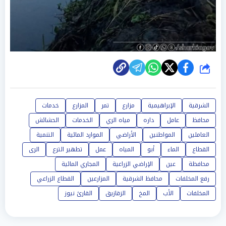
شارك
الشرقية
الإبراهيمية
مزارع
تمر
المزارع
خدمات
محافظ
عامل
داره
مياه الري
الخدمات
الحشائش
العاملين
المواطنين
الأراضي
الموارد المائية
التنمية
القطاع
الماء
أبو
المياه
عمل
تطهير الترع
الرى
محافظة
عين
الإراضي الزراعية
المجاري المائية
رفع المخلفات
محافظ الشرقية
المزارعين
القطاع الزراعي
المخلفات
الأب
المخ
الزقازيق
القارئ نيوز