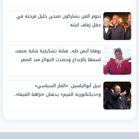
نجوم الفن يشاركون صبحي خليل فرحته في
حفل زفاف ابنته
روفانا أيمن طه.. فنانة تشكيلية شابة صنعت
اسمها بالإبداع وحصدت الجوائز منذ الصغر
نبيل أبوالياسين: «الفار السياسي»
و«ديكتاتورية الميم» يدفنان «نزاهة الفيفا»..
وإقالة «إنفانتينو» باتت حتمية