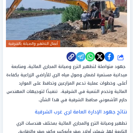
أعمال التطهير والصيانة بالشرقية
شارك
جهود متواصلة لتطهير الترع وصيانة المجاري المائية، ومتابعة
ميدانية مستمرة لضمان وصول مياه الري للأراضي الزراعية بكفاءة
أعلى، وخطوات عملية تدعم المزارعين وتحافظ على الموارد
المائية وتخدم التنمية في الشرقية، ‏ تنفيذًا لتوجيهات المهندس
حازم الأشموني محافظ الشرقية في هذا الشأن.
‏نتائج جهود الإدارة العامة لري غرب الشرقية
تطهير وصيانة الترع والمجاري المائية بمختلف هندسات الري
التابعة لها، شملت أولاد صقر وأبوكبير وكفر صقر والزقازيق