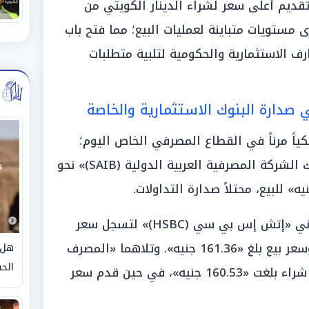
تقديم أعلى سعر لشراء الدينار الكويتي من
 مستويات متباينة لعمليات البيع؛ مما فتح باب
ف الاستثمارية والحكومية لتلبية متطلبات
 صدارة البنوك الاستثمارية والخاصة
كياً مرناً في القطاع المصرفي الخاص اليوم؛
وسجل سعر الدينار الكويتي في «بنك الشركة المصرفية العربية الدولية (SAIB)» نحو
وجاءت المؤشرات في البنك البريطاني «إتش إس بي سي (HSBC)» لتسجل سعر
شراء عند مستوى «161.09 جنيه»، وسعر بيع بلغ «161.36 جنيه». وتلاهما «المصرف
هل 
الحق
العربي الدولي (AIB)» محققاً قيمة شراء بلغت «160.53 جنيه»، في حين قدم سعر