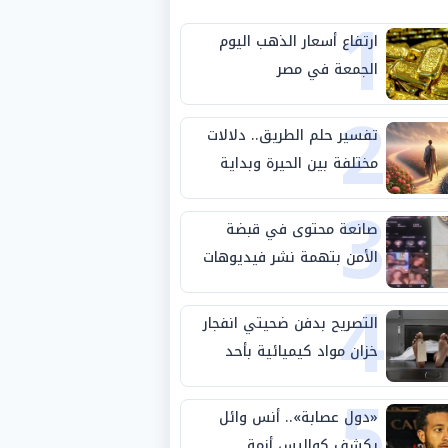
1
ارتفاع أسعار الذهب اليوم
الجمعة في مصر
2
تفسير حلم الطريق.. دلالات
مختلفة بين الحيرة وبداية
3
مرحلة جديدة
صانعة محتوى في قبضة
الأمن بتهمة نشر فيديوهات
4
خادشة للحياء
التصريح بدفن ضحيتي انفجار
خزان مواد كيميائية بأحد
5
مصانع الفيوم
«دول عصابة».. أنس وائل
يكشف كواليس أزمة