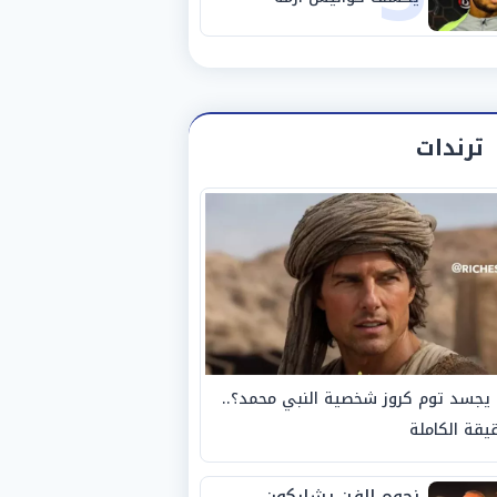
استبعاده المفاجئ من
الزمالك
ترندات
يجسد توم كروز شخصية النبي محمد؟..
يقة الكاملة
نجوم الفن يشاركون