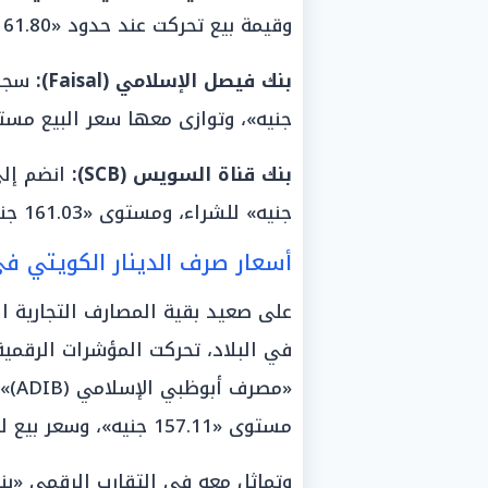
وقيمة بيع تحركت عند حدود «161.80 جنيه».
بنك فيصل الإسلامي (Faisal):
جنيه»، وتوازى معها سعر البيع مستقراً عند ح
بنك قناة السويس (SCB):
جنيه» للشراء، ومستوى «161.03 جنيه» لعمليات البيع.
أسعار صرف الدينار الكويتي ف
على صعيد بقية المصارف التجارية ال
في البلاد، تحركت المؤشرات الرقمي
«مص
مستوى «157.11 جنيه»، وسعر بيع للمواطنين استقر عند حدود «161.08 جنيه».