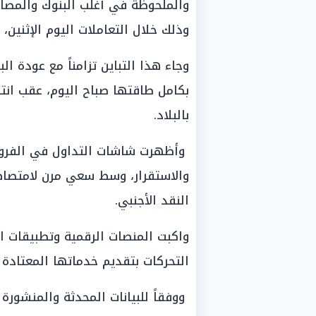
والملحوظة في أغلب البنوك والمصار
وذلك خلال التعاملات اليوم الإثنين، الموافق 29 
وجاء هذا التباين تزامناً مع عودة ا
بكامل طاقتها صباح اليوم، عقب انت
بالبلاد.
وأظهرت شاشات التداول في الفروع ت
والاستقرار، وسط سعي مرن لامتصاص 
النقد الأجنبي.
واكبت المنصات الرقمية وتطبيقات ال
التحركات بتقديم خدماتها المعتادة ل
ووفقاً للبيانات المحدثة والمنشورة