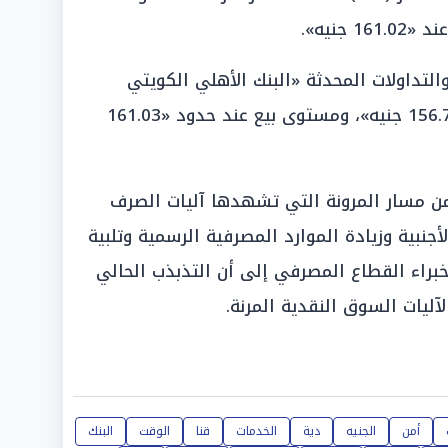
التداولات المحدثة «البنك الأهلي الكويتي
(ABK)» مسجلاً قيمة شراء بلغت «156.78 جنيه»، ومستوى بيع عند حدود «161.03
 من مسار المرونة التي تشهدها آليات الصرف
أجنبية وزيادة الموارد المصرفية الرسمية وتلبية
 خبراء القطاع المصرفي إلى أن التذبذب الحالي
آليات السوق النقدية المرنة.
أمن
الجنيه
دية
الخدمات
قنا
الوقت
البنك