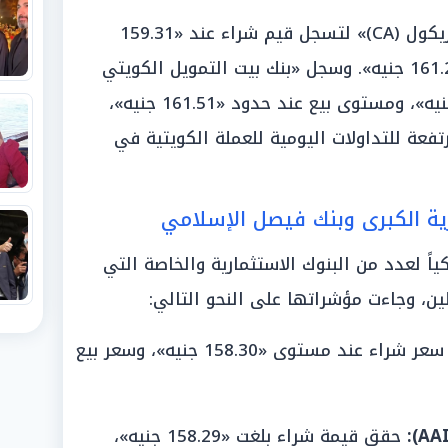
وتحركت الأسعار في «بنك كريدي أجريكول (CA)» لتسجل قيم شراء عند «159.31
جنيه»، ومستويات بيع عند حدود «161.23 جنيه». وسجل «بنك بيت التمويل الكويتي
(KFH)» قيمة شراء بلغت «158.68 جنيه»، ومستوى بيع عند حدود «161.51 جنيه»،
فعة للتداولات اليومية للعملة الكويتية في
رية الكبرى وبنك فيصل الإسلامي
اً لعدد من البنوك الاستثمارية والخاصة التي
ين، وجاءت مؤشراتها على النحو التالي:
سجل سعر شراء عند مستوى «158.30 جنيه»، وسعر بيع
حقق قيمة شراء بلغت «158.29 جنيه»،