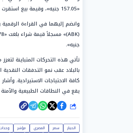
«157.05 جنيه»، وقيمة بيع استقرت عند «161.02 جنيه».
وانضم إليهما في القراءة الرقمية و
جنيه».
تأتي هذه التحركات المتباينة لتعزز
بالبلاد عقب نمو التدفقات النقدية ال
كافة الاحتياجات الاستيرادية. وأشار
يقع في النطاقات الطبيعية والآمنة ل
شارك
الدينار
سعر
المصري
مؤشر
وحدات