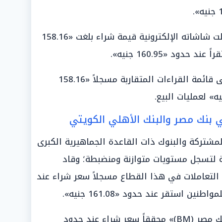
سجلت شاشاته الإلكترونية قيمة شراء بلغت «158.16
دود «160.95 جنيه».
انضم إلى قائمة القراءات المتقاربة مسجلاً «158.16
ي بنك مصر والبنك الأهلي الكويتي
مشتركة والبنوك ذات القاعدة الجماهيرية الكبرى
ة لتسجل مستويات متوازنة ومنضبطة؛ وقاد
رف أبوظبي الإسلامي (ADIB)» التعاملات في هذا القطاع مسجلاً سعر شراء عند
وتماثل معه في التقارب الرقمي «بنك مصر (BM)» محققاً سعر شراء عند حدود