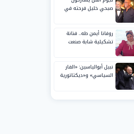
صبحي خليل فرحته في
حفل زفاف ابنته
روفانا أيمن طه.. فنانة
تشكيلية شابة صنعت
اسمها بالإبداع وحصدت
الجوائز منذ الصغر
نبيل أبوالياسين: «الفار
السياسي» و«ديكتاتورية
الميم» يدفنان «نزاهة
الفيفا».. وإقالة
«إنفانتينو» باتت حتمية