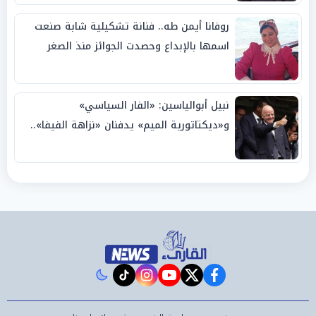
روفانا أيمن طه.. فنانة تشكيلية شابة صنعت
اسمها بالإبداع وحصدت الجوائز منذ الصغر
نبيل أبوالياسين: «الفار السياسي»
و«ديكتاتورية الميم» يدفنان «نزاهة الفيفا»..
وإقالة «إنفانتينو» باتت حتمية
instagram
tiktok
youtube
twitter
facebook