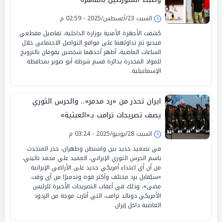
السبت 23/أغسطس/2025 - 02:59 م
كشفت الأجهزة الأمنية بوزارة الداخلية، تفاصيل مقطعي
فيديو تم تداولهما على مواقع التواصل الاجتماعي خلال
الساعات الماضية، أظهر أحدهما شخصين يقومان بالترويج
للمواد المخدرة بدائرة قسم شرطة أبو صوير بمحافظة
الإسماعيلية.
ايران تحذر من «رد مدمر».. والحرس الثوري
يصف تصريحات ترامب بـ«العبثية»
السبت 28/يونيو/2025 - 03:24 م
في تصعيد جديد بين واشنطن وطهران، حذر المتحدث
باسم الحرس الثوري الإيراني، العميد علي‌ محمد نائيني،
من أن أي اعتداء أمريكي جديد على الأراضي الإيرانية
«سيُقابل برد مختلف وأكثر قوة وتدميرًا من أي وقت
مضى»، وذلك في أعقاب التصريحات الأخيرة للرئيس
الأمريكي دونالد ترامب، التي أثارت موجة من الردود
الغاضبة داخل إيران.