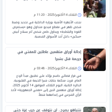
الثلاثاء 14/أكتوبر/2025 - 11:20 م
نجحت الأجهزة الأمنية بوزارة الداخلية في تحديد وضبط
شخص ظهر في مقطع فيديو متداول وهو «يستعرض
القوة والبلطجة» ويحاول طعن شخص آخر بسلاح أبيض
«سكين» داخل أحد الأسواق الشعبية.
إحالة أوراق متهمين عاطلين للمفتي في
جريمة قتل بشبرا
الثلاثاء 14/أكتوبر/2025 - 03:48 م
في قرار قضائي حاسم يؤكد على تطبيق مبدأ الردع
العام، قررت محكمة جنايات شبرا الخيمة في القليوبية،
الدائرة الثانية، اليوم الثلاثاء، الموافق 14 أكتوبر 2025،
إحالة أوراق متهمين اثنين إلى «مفتي الجمهورية» لأخذ
الرأي الشرعي في إعدامهما شنقاً.
نتنياهو يصرح.. لن نتوقف عن حرب غزة حتى