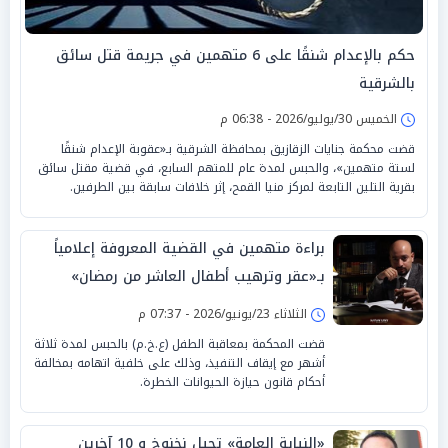
حكم بالإعدام شنقًا على 6 متهمين في جريمة قتل سائق
بالشرقية
الخميس 30/يوليو/2026 - 06:38 م
قضت محكمة جنايات الزقازيق بمحافظة الشرقية بـ«عقوبة الإعدام شنقًا
لستة متهمين»، والحبس لمدة عام للمتهم السابع، في قضية مقتل سائق
بقرية التلين التابعة لمركز منيا القمح، إثر خلافات سابقة بين الطرفين.
براءة متهمين في القضية المعروفة إعلامياً
بـ«عقر وترهيب أطفال العاشر من رمضان»
الثلاثاء 23/يونيو/2026 - 07:37 م
قضت المحكمة بمعاقبة الطفل (ع.خ.م) بالحبس لمدة ثلاثة
أشهر مع إيقاف التنفيذ، وذلك على خلفية اتهامه بمخالفة
أحكام قانون حيازة الحيوانات الخطرة.
«النيابة العامة» تحيل نخنوخ و 10 آخرين