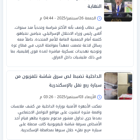
النهاية
الجمعة 26/سبتمبر/2025 - 04:44 م
في خطاب وُصف بأنه الأكثر شراسة وتحدياً منذ سنوات،
ألقى رئيس وزراء الاحتلال الإسرائيلي، بنيامين نتنياهو،
كلمته أمام الجمعية العامة للأمم المتحدة، حاملاً معه
رسائل لاذعة تضمنت تعهداً بمواصلة الحرب في قطاع غزة
وتوجيه تهديدات عسكرية مباشرة لعدة قوى إقليمية، بما
في ذلك مليشيات داخل العراق.
الداخلية تضبط لص سرق شاشة تلفزيون من
سيارة ربع نقل بالإسكندرية
الأربعاء 03/سبتمبر/2025 - 03:26 م
تمكنت الأجهزة الأمنية بوزارة الداخلية من كشف ملابسات
واقعة مثيرة انتشرت على مواقع التواصل الاجتماعي،
بعدما جرى تداول منشور مدعوم بصورة يظهر قيام أحد
الأشخاص بسرقة شاشة تليفزيونية كانت محملة على
سيارة «ربع نقل» خلال سيرها بمحافظة الإسكندرية.