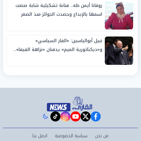
روفانا أيمن طه.. فنانة تشكيلية شابة صنعت
اسمها بالإبداع وحصدت الجوائز منذ الصغر
نبيل أبوالياسين: «الفار السياسي»
و«ديكتاتورية الميم» يدفنان «نزاهة الفيفا»..
وإقالة «إنفانتينو» باتت حتمية
instagram
tiktok
youtube
twitter
facebook
من نحن
سياسة الخصوصية
اتصل بنا