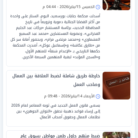
الخميس 15/يناير/2026 - 04:44 م
أسدلت محكمة جنايات بورسعيد، اليوم، الستار على واحدة
من أكثر القضايا الجنائية دموية وترويعاً في تاريخ
المحافظة الحديث، برئاسة المستشار «بركات عبد الحليم
الفخراني»، وعضوية المستشارين «محمد عبد السميع
العشماوي» و«محمد مرتضى مرام»، وبحضور أمانة سر كل
من «طارق عكاشة» و«إسماعيل عوكل»، أصدرت المحكمة
حكمها التاريخي بـ «الإعدام شنقاً» للمتهم الأول،
و«السجن المؤبد» لبقية المتهمين السبعة الآخرين.
خارطة طريق شاملة لضبط العلاقة بين العمال
وصاحب العمل
الأربعاء 14/يناير/2026 - 09:48 م
يسعى قانون العمل الجديد في ثوبه المعاصر لعام 2026
إلى إرساء قواعد ذهبية تحقق «التوازن الجوهري» بين
تطلعات العمال وحقوق أصحاب الأعمال.
ضبط متهم حاول طعن مواطن بسوق عام