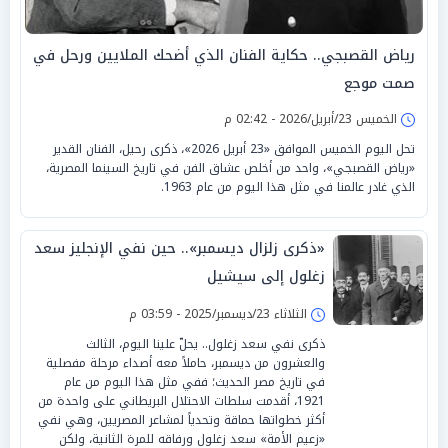
رياض القصبجي.. حكاية الفنان الذي أضحك الملايين ورحل في
صمت موجع
الخميس 23/أبريل/2026 - 02:42 م
تحل اليوم الخميس الموافق «23 أبريل 2026»، ذكرى رحيل، الفنان القدير
«رياض القصبجي»، واحد من أخلص عشاق الفن في تاريخ السينما المصرية،
الذي غادر عالمنا في مثل هذا اليوم من عام 1963.
«ذكرى زلزال ديسمبر».. حين نفي الإنجليز سعد
زغلول إلى سيشيل
الثلاثاء 23/ديسمبر/2025 - 03:59 م
ذكرى نفي سعد زغلول.. يحلّ علينا اليوم، الثالث
والعشرون من ديسمبر، حاملاً معه أصداء مرحلة مفصلية
في تاريخ مصر الحديث؛ ففي مثل هذا اليوم من عام
1921، أقدمت سلطات الاحتلال البريطاني على واحدة من
أكثر خطواتها حماقة وتحدياً لمشاعر المصريين، وهي نفي
«زعيم الأمة» سعد زغلول ورفاقه للمرة الثانية، ولكن