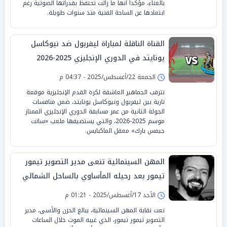
بالغناء، مؤكداً أنها ما زالت تحتفظ بقدراتها الصوتية رغم
ابتعادها عن الساحة الفنية منذ سنوات طويلة.
القناة الناقلة لمباراة ليفربول ضد نيوكاسل
يونايتد في الدوري الإنجليزي 2025-2026
الجمعة 22/أغسطس/2025 - 04:37 م
تترقب الجماهير العاشقة لكرة القدم الإنجليزية موقعة
نارية بين ليفربول ونيوكاسل يونايتد، ضمن منافسات
الجولة الثانية من عمر مسابقة الدوري الإنجليزي الممتاز
موسم 2025-2026، والتي يستضيفها ملعب «سانت
جيمس بارك» معقل الماكبايس.
المهن السينمائية تنعى مدير التصوير تيمور
تيمور بعد رحيله المأساوي بالساحل الشمالي
الأحد 17/أغسطس/2025 - 01:21 م
نعت نقابة المهن السينمائية، ببالغ الحزن والأسى، مدير
التصوير تيمور تيمور، الذي غيبه الموت خلال الساعات