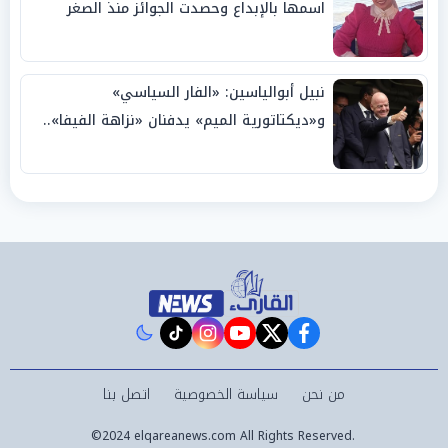
اسمها بالإبداع وحصدت الجوائز منذ الصغر
نبيل أبوالياسين: «الفار السياسي»
و«ديكتاتورية الميم» يدفنان «نزاهة الفيفا»..
وإقالة «إنفانتينو» باتت حتمية
instagram
tiktok
youtube
twitter
facebook
من نحن
سياسة الخصوصية
اتصل بنا
©2024 elqareanews.com All Rights Reserved.