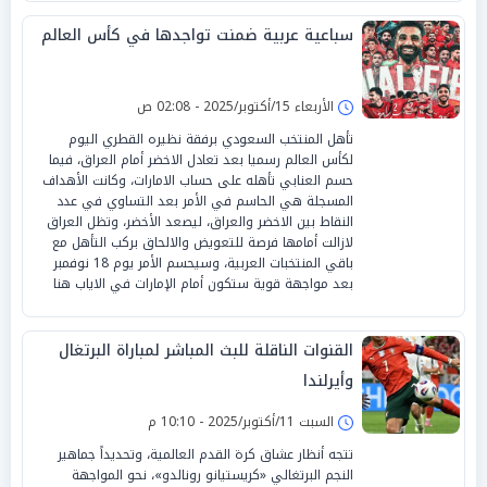
سباعية عربية ضمنت تواجدها في كأس العالم
الأربعاء 15/أكتوبر/2025 - 02:08 ص
تأهل المنتخب السعودي برفقة نظيره القطري اليوم
لكأس العالم رسميا بعد تعادل الاخضر أمام العراق، فيما
حسم العنابي تأهله على حساب الامارات، وكانت الأهداف
المسجلة هي الحاسم في الأمر بعد التساوي في عدد
النقاط بين الاخضر والعراق، ليصعد الأخضر، وتظل العراق
لازالت أمامها فرصة للتعويض والالحاق بركب التأهل مع
باقي المنتخبات العربية، وسيحسم الأمر يوم 18 نوفمبر
بعد مواجهة قوية ستكون أمام الإمارات في الاياب هنا
القنوات الناقلة للبث المباشر لمباراة البرتغال
وأيرلندا
السبت 11/أكتوبر/2025 - 10:10 م
تتجه أنظار عشاق كرة القدم العالمية، وتحديداً جماهير
النجم البرتغالي «كريستيانو رونالدو»، نحو المواجهة