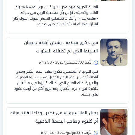
الفنانة الكبيرة مريم فخر الدين كانت ترى نفسها «طيبة
القلب واقعية»، تؤمن بأن شخصية الرجل في حياتها
«مهمة جدا»، وأنها لا تستطيع العيش بدونه، سواء كان
أبا، أو زوجا، أو ابنا، أو أخا، أو حتى صديقا.
في ذكرى ميلاده.. رشدي أباظة دنجوان
السينما الذي لم تطفئه السنوات
الأحد 03/أغسطس/2025 - 12:59 م
تحل اليوم، 3 أغسطس، ذكرى ميلاد النجم الكبير رشدي
أباظة، أحد أبرز رموز الزمن الجميل في السينما المصرية
والعربية، ذلك الفنان الذي امتلك كاريزما فريدة لا تزال
حاضرة في ذاكرة الأجيال، رغم مرور أكثر من أربعة عقود
على رحيله.
رحيل المايسترو سامي نصير.. وداعا لقائد فرقة
أم كلثوم وصاحب البصمة الذهبية
الأربعاء 23/يوليو/2025 - 04:28 م