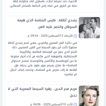
الأخيرة، بعد تعرضه لحادث مأساوي أثناء محاولته إنقاذ
نجله من الغرق في مياه رأس الحكمة بالساحل الشمالي.
رشدي أباظة.. فارس الشاشة الذي هزمه
السرطان وانتصر عليه الفن
الأربعاء 13/أغسطس/2025 - 09:34 م
في ذاكرة الفن المصري والعربي، يبقى اسم رشدي أباظة
محفورًا كأحد أبرز رموز السينما في القرن العشرين. ذلك
النجم الذي جمع بين الوسامة الطاغية، والكاريزما
الاستثنائية، والموهبة التي مكنته من أداء أدوار متنوعة
ما بين الرومانسية والأكشن والكوميديا، ليصبح «دنجوان
الشاشة» بلا منازع، وبرغم مرور عقود على رحيله، فإن
أفلامه ما زالت تعرض على الشاشات وتحصد إعجاب أجيال
لم تعاصره.
مريم فخر الدين.. زهرة السينما المصرية التي لا
تذبل
الأحد 10/أغسطس/2025 - 04:06 م