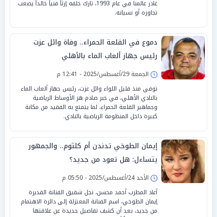
غادر عالمنا في عام 1993، تارك خلفه إرثاً فنياً خالداً يصعب
تجاوزه أو نسيانه.
دموع في القلعة الحمراء.. وفاة وائل عزت
رئيس جهاز ألعاب الماء بالأهلي
الجمعة 29/أغسطس/2025 - 12:41 م
توفي منذ قليل اللواء وائل عزت، رئيس جهاز ألعاب الماء
بالنادي الأهلي، في خبر صادم هز الأوساط الرياضية
وجماهير القلعة الحمراء، لما يتمتع به الفقيد من مكانة
كبيرة داخل المنظومة الرياضية بالنادي.
إيمان الطوخي تدندن أم كلثوم.. والجمهور
يتساءل: هل تعود من جديد؟
الأحد 24/أغسطس/2025 - 05:50 م
أعاد المطرب أحمد محسن، نجل شقيق الفنانة القديرة
إيمان الطوخي، اسم الفنانة المعتزلة إلى دائرة الاهتمام
من جديد، بعد أن كشف تفاصيل جديدة عن علاقتها