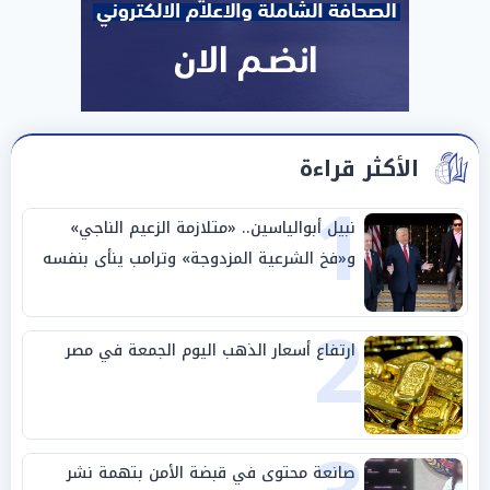
الأكثر قراءة
1
نبيل أبوالياسين.. «متلازمة الزعيم الناجي»
و«فخ الشرعية المزدوجة» وترامب ينأى بنفسه
وحليفه في «ميتم استراتيجي»
2
ارتفاع أسعار الذهب اليوم الجمعة في مصر
صانعة محتوى في قبضة الأمن بتهمة نشر