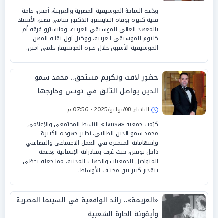
ودّعت الساحة الموسيقية المصرية والعربية، أمس، قامة
فنية كبيرة بوفاة المايسترو الدكتور سامي نصير، الأستاذ
بالمعهد العالي للموسيقى العربية، ومايسترو فرقة أم
كلثوم للموسيقى العربية، ووكيل أول نقابة المهن
الموسيقية الأسبق خلال فترة الموسيقار حلمي أمين.
حضور لافت وتكريم مستحق.. محمد سمو
الدين يواصل التألق في تونس وخارجها
الثلاثاء 08/يوليو/2025 - 07:56 م
كرّمت جمعية «Tansa» الناشط المجتمعي والإعلامي
محمد سمو الدين الطالبي، نظير جهوده الكبيرة
وإسهاماته المتميزة في العمل الاجتماعي والتضامني
داخل تونس، حيث عُرف بمبادراته الإنسانية ودعمه
المتواصل للجمعيات والجهات المدنية، مما جعله يحظى
بتقدير كبير بين مختلف الأوساط.
«العزيمة».. رائد الواقعية في السينما المصرية
وأيقونة الحارة الشعبية