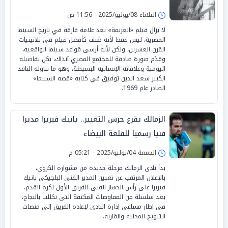
الثلاثاء 08/يوليو/2025 - 11:56 ص
لا يزال فيلم «العزيمة» يعد علامة فارقة في تاريخ السينما
المصرية، ليس فقط لأنه صُنف كأفضل فيلم في ثلاثينيات
القرن العشرين، ولكن لأنه أرسى قواعد سينما الواقعية،
وقدّم صورة صادقة للمجتمع المصري آنذاك، بكل تفاصيله
اليومية وعلاقاته الإنسانية البسيطة، وهو ما تناوله الناقد
الكبير سعد الدين توفيق في كتابه «قصة السينما»
الصادر عام 1969.
الزمالك يقرع جرس التغيير.. يانيك فيريرا مديرا
فنيا رسميا للقلعة البيضاء
الجمعة 04/يوليو/2025 - 05:21 م
بدأ نادى الزمالك مرحلة جديدة من مشواره الكروى،
بالإعلان المرتقب عن تعيين المدير الفنى البلجيكي يانيك
فيريرا على رأس الجهاز الفنى للفريق الأول لكرة القدم،
بعد سلسلة من المفاوضات المكثفة التى تكللت بالنجاح،
فى إطار مساعى إدارة النادى لإعادة الفريق إلى منصات
التتويج المحلية والقارية.