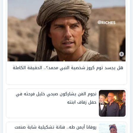
هل يجسد توم كروز شخصية النبي محمد؟.. الحقيقة الكاملة
نجوم الفن يشاركون صبحي خليل فرحته في
حفل زفاف ابنته
روفانا أيمن طه.. فنانة تشكيلية شابة صنعت