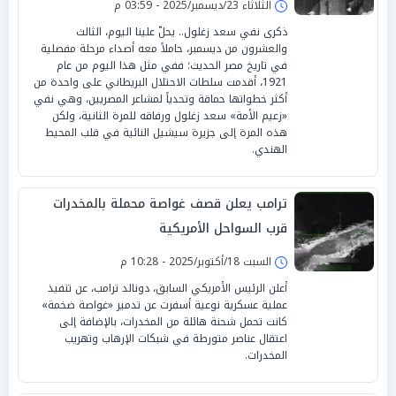
الثلاثاء 23/ديسمبر/2025 - 03:59 م
ذكرى نفي سعد زغلول.. يحلّ علينا اليوم، الثالث
والعشرون من ديسمبر، حاملاً معه أصداء مرحلة مفصلية
في تاريخ مصر الحديث؛ ففي مثل هذا اليوم من عام
1921، أقدمت سلطات الاحتلال البريطاني على واحدة من
أكثر خطواتها حماقة وتحدياً لمشاعر المصريين، وهي نفي
«زعيم الأمة» سعد زغلول ورفاقه للمرة الثانية، ولكن
هذه المرة إلى جزيرة سيشيل النائية في قلب المحيط
الهندي.
ترامب يعلن قصف غواصة محملة بالمخدرات
قرب السواحل الأمريكية
السبت 18/أكتوبر/2025 - 10:28 م
أعلن الرئيس الأمريكي السابق، دونالد ترامب، عن تنفيذ
عملية عسكرية نوعية أسفرت عن تدمير «غواصة ضخمة»
كانت تحمل شحنة هائلة من المخدرات، بالإضافة إلى
اعتقال عناصر متورطة في شبكات الإرهاب وتهريب
المخدرات.