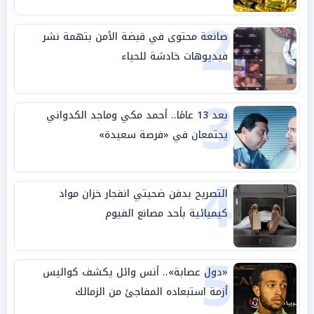
2
صانعة محتوى في قبضة الأمن بتهمة نشر
فيديوهات خادشة للحياء
3
بعد 13 عامًا.. أحمد مكي وماجد الكدواني
يجتمعان في «فرصة سعيدة»
4
التصريح بدفن ضحيتي انفجار خزان مواد
كيميائية بأحد مصانع الفيوم
5
«دول عصابة».. أنس وائل يكشف كواليس
أزمة استبعاده المفاجئ من الزمالك