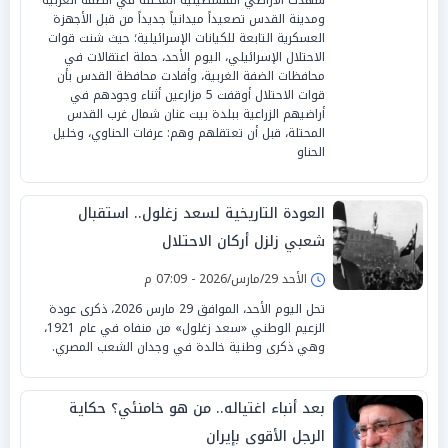
ومدينة القدس تصعيداً ميدانياً جديداً من قبل الأجهزة
العسكرية التابعة للكيانات الإسرائيلية؛ حيث شنت قوات
الاحتلال الإسرائيلي، اليوم الأحد، حملة اعتقالات في
محافظات الضفة الغربية، وأفادت محافظة القدس بأن
قوات الاحتلال أوقفت 5 مزارعين أثناء وجودهم في
أراضيهم الزراعية ببلدة بيت عنان شمال غرب القدس
المحتلة، قبل أن تعتقلهم وهم: عرفات الحناوي، وخليل
الحناو
العودة التاريخية لسعد زغلول.. استقبال
شعبي زلزل أركان الاحتلال
الأحد 29/مارس/2026 - 07:09 م
تحل اليوم الأحد، الموافق 29 مارس 2026، ذكرى عودة
الزعيم الوطني «سعد زغلول» من منفاه في عام 1921،
وهي ذكرى وطنية خالدة في وجدان الشعب المصري.
بعد أنباء اغتياله.. من هو خامنئي؟ حكاية
الرجل الأقوى بإيران