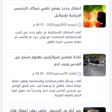
اعتقال جديد يفضح تنامي شبكات التجسس
الإيرانية بإسرائيل
الجمعة 03/أكتوبر/2025 - 05:15 م
أعلنت السلطات الإسرائيلية عن تطور جديد في الحرب
الاستخباراتية المتصاعدة مع إيران، حيث تم الكشف عن
عملية تجسس مثيرة للقلق.
ثلاثة مصابين إسرائيليين بهجوم مسلح بين
القدس وبيت لحم
الثلاثاء 30/سبتمبر/2025 - 03:28 م
أفادت وسائل إعلام إسرائيلية وفلسطينية بوقوع عملية
مركبة شملت إطلاق نار ودهساً قرب حاجز النفق الواصل
بين مدينتي القدس وبيت لحم، وتحديداً عند مفرق قرية
الخضر بالضفة الغربية.
بعد أيام من الجريمة.. ترامب يعلن اعتقال قاتل