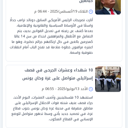
كبالغين
الثلاثاء 19/أغسطس/2025 - 06:44 م
أثارت تصريحات الرئيس الأمريكي السابق دونالد ترامب جدلًا
واسعًا في الأوساط السياسية والقانونية والإعلامية،
بعدما كشف عن رغبته في تعديل القوانين بحيث يتم
التعامل مع الأطفال والمراهقين ابتداءً من سن 14 عامًا
كمجرمين بالغين في حال ارتكابهم جرائم خطيرة، وهو ما
اعتبره مراقبون خطوة صادمة قد تفتح الباب أمام انتقادات
حقوقية واسعة.
10 شهداء وعشرات الجرحى في قصف
إسرائيلي متواصل على غزة وخان يونس
الأحد 13/يوليو/2025 - 06:55 م
استشهد 10 فلسطينيين وأصيب العشرات، اليوم الأحد،
جراء قصف عنيف شنته قوات الاحتلال الإسرائيلي على
مناطق متفرقة في مدينة غزة وخان يونس جنوب قطاع
غزة، في تصعيد جديد يأتي وسط تدهور متواصل للوضع
الإنساني في القطاع المنكوب.