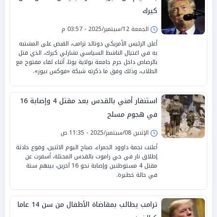
كيرك
الجمعة 12/سبتمبر/2025 - 03:57 م
أعلن الرئيس الأمريكي دونالد ترامب، القبض على المشتبه
به في اغتيال الناشط السياسي تشارلي كيرك، الذي قتل
بالرصاص داخل حرم جامعة بولاية يوتا، أثناء لقاء مفتوح مع
الطلاب، وذلك وفق ما ذكرته شبكة «فوكس نيوز».
استنفار أمني بالقدس بعد مقتل 4 وإصابة 16
في هجوم مسلح
الإثنين 08/سبتمبر/2025 - 11:35 ص
أعلنت نجمة داوود الحمراء، صباح اليوم الاثنين، وقوع حادثة
إطلاق نار في حي راموت بالقدس المحتلة، أسفرت عن
مقتل 4 مستوطنين وإصابة نحو 16 آخرين، بينهم ستة
في حالة خطيرة.
ترامب يطالب بمقاضاة الأطفال من سن 14 عاما