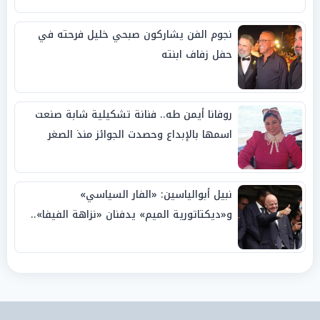
نجوم الفن يشاركون صبحي خليل فرحته في
حفل زفاف ابنته
روفانا أيمن طه.. فنانة تشكيلية شابة صنعت
اسمها بالإبداع وحصدت الجوائز منذ الصغر
نبيل أبوالياسين: «الفار السياسي»
و«ديكتاتورية الميم» يدفنان «نزاهة الفيفا»..
وإقالة «إنفانتينو» باتت حتمية