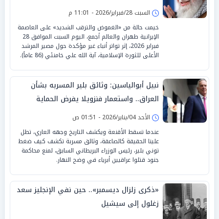
السبت 28/فبراير/2026 - 11:01 م
خيمت حالة من «الغموض والترقب الشديد» على العاصمة
الإيرانية طهران والعالم أجمع، اليوم السبت الموافق 28
فبراير 2026، إثر تواتر أنباء غير مؤكدة حول مصير المرشد
الأعلى للثورة الإسلامية، آية الله علي خامنئي (86 عاماً).
نبيل أبوالياسين: وثائق بلير المسربه بشأن
العراق.. واستعمار فنزويلا يفرض الحماية
المصرية
الأحد 04/يناير/2026 - 01:51 ص
عندما تسقط الأقنعة ويكشف التاريخ وجهه العاري، تطل
علينا الحقيقة كالصاعقة، وثائق مسربة تكشف كيف ضغط
توني بلير، رئيس الوزراء البريطاني السابق، لمنع محاكمة
جنود قتلوا عراقيين أبرياء في وضح النهار.
«ذكرى زلزال ديسمبر».. حين نفي الإنجليز سعد
زغلول إلى سيشيل