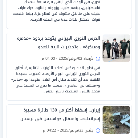
آخرين، في الوقت الذي ارتقى فيه سبعة شهداء
فلسطينيين، بينهم طبيب وزوجته وأبناؤه، جراء غارات
عنيفة على مناطق متفرقة في قطاع غزة، بينما اقتحمت
قوات الاحتلال بلدات عدة في الضفة الغربية.
الحرس الثوري الإيراني يتوعد بردود «مدمرة
ومبتكرة».. وتحذيرات نارية للعدو
الأربعاء 02/يوليو/2025 - 04:00 م
في تطور لافت يعكس تصاعد التوترات الإقليمية، أطلق
الحرس الثوري الإيراني، اليوم الأربعاء، تحذيرات شديدة
اللهجة ضد أي تهديد يطال أمن البلاد، متوعدا برد «مدمر»
و«مختلف عن الماضي»، بحسب ما صرح به العميد علي
محمد نائينى، المتحدث باسم الحرس.
إيران.. إسقاط أكثر من 130 طائرة مسيرة
إسرائيلية.. واعتقال جواسيس في لرستان
الإثنين 23/يونيو/2025 - 04:22 م