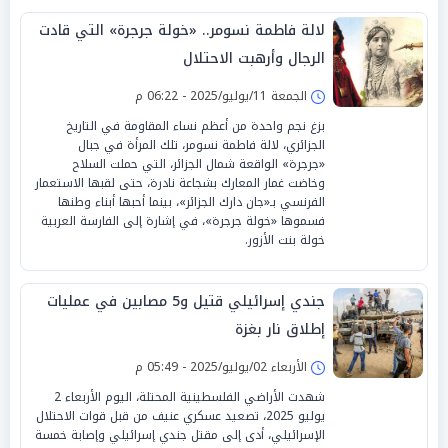
لالة فاطمة نسومر.. «خولة جرجرة» التي قادت
الرجال وأرهبت الاحتلال
الجمعة 11/يوليو/2025 - 06:22 م
بزغ نجم واحدة من أعظم نساء المقاومة في التاريخ
الجزائري، لالة فاطمة نسومر، تلك المرأة في جبال
«جرجرة» الواقعة شمال الجزائر، التي حملت السلاح
وخاضت غمار المعارك بشجاعة نادرة، حتى لقبها الاستعمار
الفرنسي بـ«جان دارك الجزائر»، بينما أحبها أبناء وطنها
فسموها «خولة جرجرة»، في إشارة إلى الفارسة العربية
خولة بنت الأزور.
جندي إسرائيلي قتيل و5 مصابين في عمليات
إطلاق نار بغزة
الأربعاء 02/يوليو/2025 - 05:49 م
شهدت الأراضي الفلسطينية المحتلة، اليوم الأربعاء 2
يوليو 2025، تصعيد عسكري عنيف من قبل قوات الاحتلال
الإسرائيلي، أدى إلى مقتل جندي إسرائيلي وإصابة خمسة