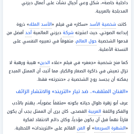
داخلية خاصة»، شكل وعي أجيال نشأت على أعمال ديزني
المدبلجة بالعربية.
كانت
شخصية
الأسد
«سكار» في فيلم «
الأسد
الملك
» ذروة
إبداعه الصوتي، حيث اعتبرته
شركة
ديزني العالمية
أحد
أفضل من
قدموا الشخصية
حول العالم
، متفوقاً في تعبيره النفسي على
النسخة الأصلية.
كما منح شخصية «جعفر» في فيلم «علاء
الدين
» هيبة ورهبة لا
تزال تعيش في ذاكرة الصغار والكبار، مما أثبت أن الممثل المبدع
يمكنه أن يجسد روح الشخصية بـ «حنجرته» فقط.
«الفنان المثقف».. ضد تيار «التريند» والانتشار الزائف
عرف أبو زهرة طوال حياته بكونه «مثقفاً عضوياً»، يهتم بالأدب
والفكر واللغة
العربية
الفصحى. كان يرى أن الممثل يجب أن يكون
قارئاً نهماً قبل أن يكون مؤدياً، وكان دائم الانتقاد لفكرة
«
الشهرة
السريعة
» أو
الفن
القائم على «التريندات» اللحظية.