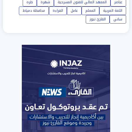
عناصر
المعهد العالي للفنون المسرحية
شهرة
طره
اللغة العربية
المعلم
عامل
القراءة
محافظة دمياط
ساني
القارئ نيوز