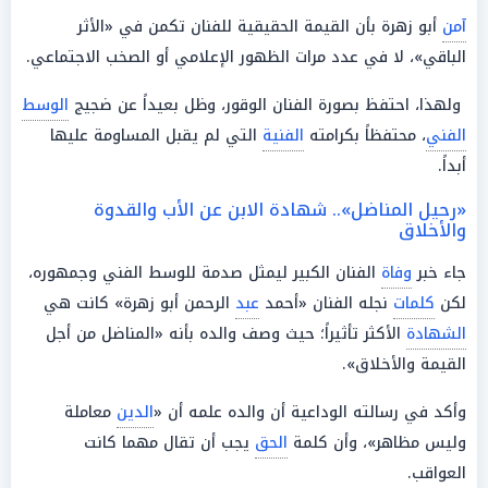
آمن
أبو زهرة بأن القيمة الحقيقية للفنان تكمن في «الأثر
الباقي»، لا في عدد مرات الظهور الإعلامي أو الصخب الاجتماعي.
ولهذا، احتفظ بصورة الفنان الوقور، وظل بعيداً عن ضجيج
الوسط
الفني
، محتفظاً بكرامته
الفنية
التي لم يقبل المساومة عليها
أبداً.
«رحيل المناضل».. شهادة الابن عن الأب والقدوة
والأخلاق
جاء خبر
وفاة
الفنان الكبير ليمثل صدمة للوسط الفني وجمهوره،
لكن
كلمات
نجله الفنان «أحمد
عبد
الرحمن أبو زهرة» كانت هي
الشهادة
الأكثر تأثيراً؛ حيث وصف والده بأنه «المناضل من أجل
القيمة والأخلاق».
وأكد في رسالته الوداعية أن والده علمه أن «
الدين
معاملة
وليس مظاهر»، وأن كلمة
الحق
يجب أن تقال مهما كانت
العواقب.