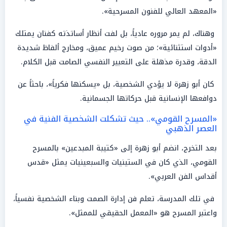
«المعهد العالي للفنون المسرحية».
وهناك، لم يمر مروره عادياً، بل لفت أنظار أساتذته كفنان يمتلك
«أدوات استثنائية»؛ من صوت رخيم عميق، ومخارج ألفاظ شديدة
الدقة، وقدرة مذهلة على التعبير النفسي الصامت قبل الكلام.
كان أبو زهرة لا يؤدي الشخصية، بل «يسكنها فكرياً»، باحثاً عن
دوافعها الإنسانية قبل حركاتها الجسمانية.
«المسرح القومي».. حيث تشكلت الشخصية الفنية في
العصر الذهبي
بعد التخرج، انضم أبو زهرة إلى «كتيبة المبدعين» بالمسرح
القومي، الذي كان في الستينيات والسبعينيات يمثل «قدس
أقداس الفن العربي».
في تلك المدرسة، تعلم فن إدارة الصمت وبناء الشخصية نفسياً،
واعتبر المسرح هو «المعمل الحقيقي للممثل».