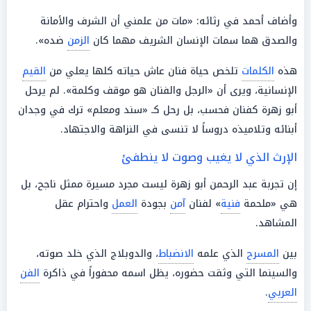
وأضاف أحمد في رثائه: «مات من علمني أن الشرف والأمانة
والصدق هما سمات الإنسان الشريف مهما كان
الزمن
ضده».
هذه
الكلمات
تلخص حياة فنان عاش حياته كلها يعلي من
القيم
الإنسانية، ويرى أن «الرجل والفنان هو موقف وكلمة». لم يرحل
أبو زهرة كفنان فحسب، بل رحل كـ «سند ومعلم» ترك في وجدان
أبنائه وتلاميذه دروساً لا تنسى في النزاهة والاجتهاد.
الإرث الذي لا يغيب وصوت لا ينطفئ
إن تجربة عبد الرحمن أبو زهرة ليست مجرد مسيرة ممثل ناجح، بل
هي «ملحمة
فنية
» لفنان
آمن
بجودة
العمل
واحترام عقل
المشاهد.
بين
المسرح
الذي علمه
الانضباط
، والدوبلاج الذي خلد صوته،
والسينما التي وثقت حضوره، يظل اسمه محفوراً في ذاكرة
الفن
العربي
.