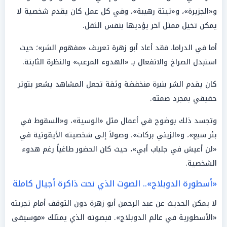
و«الجزيرة»، و«تيتة رهيبة»، وفي كل عمل كان يقدم شخصية لا
يمكن تخيل ممثل آخر يؤديها بنفس الثقل.
أما في الدراما، فقد أعاد أبو زهرة تعريف «مفهوم الشر»؛ حيث
استبدل الصراخ والانفعال بـ «الهدوء المرعب» والنظرة الثابتة.
كان يقدم الشر بنبرة منخفضة وثقة تجعل المشاهد يشعر بتوتر
حقيقي بمجرد صمته.
وتجسد ذلك بوضوح في أعمال مثل «الوسية»، و«السقوط في
بئر سبع»، و«الزيني بركات»، وصولاً إلى شخصيته الأيقونية في
«لن أعيش في جلباب أبي»، حيث كان الحضور طاغياً رغم هدوء
الشخصية.
«أسطورة الدوبلاج».. الصوت الذي نحت ذاكرة أجيال كاملة
لا يمكن الحديث عن عبد الرحمن أبو زهرة دون التوقف أمام تجربته
«الأسطورية في عالم الدوبلاج». فبصوته الذي يمتلك «موسيقى