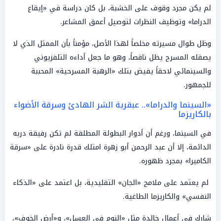
لم يكن مجرد وقوف على الخشبة، بل كان دراسة في «إيقاع
الدراما» وتوظيف النظرات لتوصيل أعمق المشاعر.
وظل طوال مسيرته مخلصاً لهذا الأصل، مؤمناً بأن الممثل الذي لا
يصقله المسرح يظل ناقصاً، وهو ما جعل أداءه التلفزيوني
والسينمائي لاحقاً يفيض بتلك «الرهبة المسرحية» المحببة
للجمهور.
«السينما والدراما».. عبقرية الشر الهادئ وسرقة الأضواء
بالكاريزما
في السينما، ورغم أن أدوار البطولة المطلقة لم تكن رفيقة دربه
الدائمة، إلا أن عبد الرحمن أبو زهرة امتلك قدرة نادرة على «سرقة
الكاميرا» بمجرد ظهوره.
لم يعتمد على ملامح «الجان» التقليدية، بل اعتمد على «الذكاء
النفسي» والكاريزما الطاغية.
شارك في أعمال خالدة مثل «النوم في العسل»، و«أرض الخوف»،