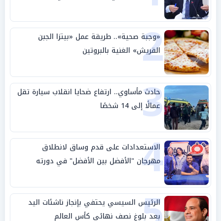
2
«وجبة صحية».. طريقة عمل «بيتزا الجبن
القريش» الغنية بالبروتين
3
حادث مأساوي.. ارتفاع ضحايا انقلاب سيارة تقل
عمالًا إلى 14 شخصًا
4
الاستعدادات على قدم وساق لانطلاق
مهرجان "الأفضل بين الأفضل" في دورته
الخامسة
5
الرئيس السيسي يحتفي بإنجاز ناشئات اليد
بعد بلوغ نصف نهائي كأس العالم