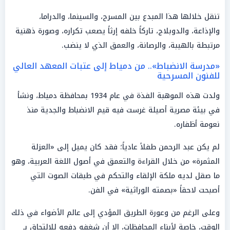
تنقل خلالها هذا المبدع بين المسرح، والسينما، والدراما،
والإذاعة، والدوبلاج، تاركاً خلفه إرثاً يصعب تكراره، وصورة ذهنية
مرتبطة بالهيبة، والرصانة، والعمق الذي لا ينضب.
«مدرسة الانضباط».. من دمياط إلى عتبات المعهد العالي
للفنون المسرحية
ولدت هذه الموهبة الفذة في عام 1934 بمحافظة دمياط، ونشأ
في بيئة مصرية أصيلة غرست فيه قيم الانضباط والجدية منذ
نعومة أظفاره.
لم يكن عبد الرحمن طفلاً عادياً؛ فقد كان يميل إلى «العزلة
المثمرة» من خلال القراءة والتعمق في أصول اللغة العربية، وهو
ما صقل لديه ملكة الإلقاء والتحكم في طبقات الصوت التي
أصبحت لاحقاً «بصمته الوراثية» في الفن.
وعلى الرغم من وعورة الطريق المؤدي إلى عالم الأضواء في ذلك
الوقت، خاصة لأبناء المحافظات، إلا أن شغفه دفعه للالتحاق بـ