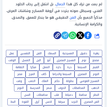
لم يمت من ترك كل هذا
الجمال
، بل انتقل إلى رحاب الخلود
الفني، وسيظل صوته يتردد في أروقة المسارح وشاشات العرض،
مذكراً الجميع بأن
الفن
الحقيقي هو ما ينحاز للعمق، والصدق،
والكرامة الإنسانية.
شارك
زهرة
دقيق
المسرحية
السمك
الفن
النفسي
عمل
مصنع
نوم
المسرح المصري
أبو
البن
العسل
الوقت
القيم
السينما
درة
داره
العمل
مبكرا
الثقافة
النوم
المصري
السينما والدراما
كاف
المرح
مصر
المسرح القومي
بطولة
حكم
الملك
التعب
وقت
الذهب
المحافظات
الخوف
شعر
المدرسة
التوتر
النظر
محافظ
دمياط
قلب
محافظات
السن
الفن المصري
الترند
سرقة
لانس
أرق
القوة
البط