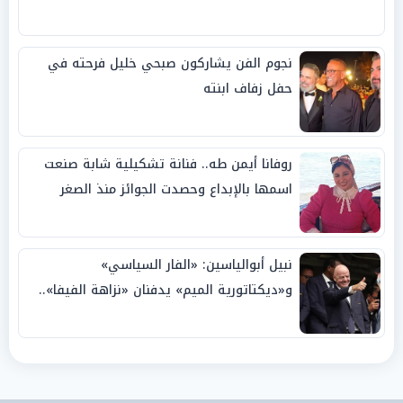
نجوم الفن يشاركون صبحي خليل فرحته في
حفل زفاف ابنته
روفانا أيمن طه.. فنانة تشكيلية شابة صنعت
اسمها بالإبداع وحصدت الجوائز منذ الصغر
نبيل أبوالياسين: «الفار السياسي»
و«ديكتاتورية الميم» يدفنان «نزاهة الفيفا»..
وإقالة «إنفانتينو» باتت حتمية