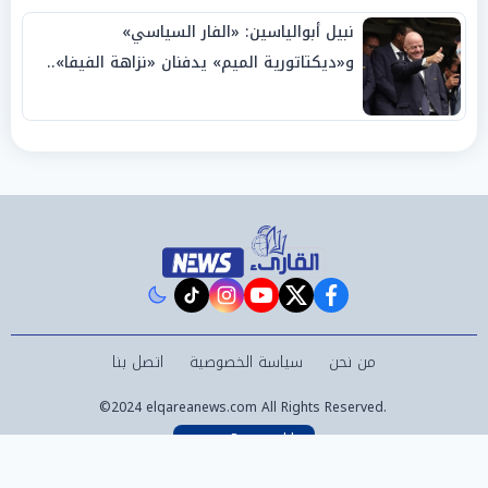
نبيل أبوالياسين: «الفار السياسي»
و«ديكتاتورية الميم» يدفنان «نزاهة الفيفا»..
وإقالة «إنفانتينو» باتت حتمية
instagram
tiktok
youtube
twitter
facebook
من نحن
سياسة الخصوصية
اتصل بنا
©2024 elqareanews.com All Rights Reserved.
Powered by