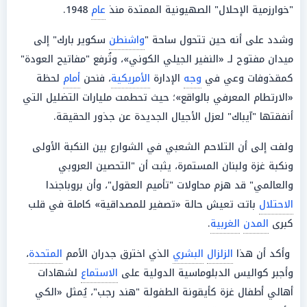
"خوارزمية الإحلال" الصهيونية الممتدة منذ
عام
1948.
وشدد على أنه حين تتحول ساحة "
واشنطن
سكوير بارك" إلى
ميدان مفتوح لـ «النفير الجيلي الكوني»، وتُرفع "مفاتيح العودة"
كمقذوفات وعي في
وجه
الإدارة
الأمريكية
، فنحن
أمام
لحظة
«الارتطام المعرفي بالواقع»؛ حيث تحطمت مليارات التضليل التي
أنفقتها "آيباك" لعزل الأجيال الجديدة عن جذور الحقيقة.
ولفت إلى أن التلاحم الشعبي في الشوارع بين النكبة الأولى
ونكبة غزة ولبنان المستمرة، يثبت أن "التحصين العروبي
والعالمي" قد هزم محاولات "تأميم العقول"، وأن بروباجندا
الاحتلال
باتت تعيش حالة «تصفير للمصداقية» كاملة في قلب
كبرى
المدن
الغربية
.
وأكد أن هذا
الزلزال
البشري
الذي اخترق جدران الأمم
المتحدة
،
وأجبر كواليس الدبلوماسية الدولية على
الاستماع
لشهادات
أهالي أطفال غزة كأيقونة الطفولة "هند رجب"، يُمثل «الكي