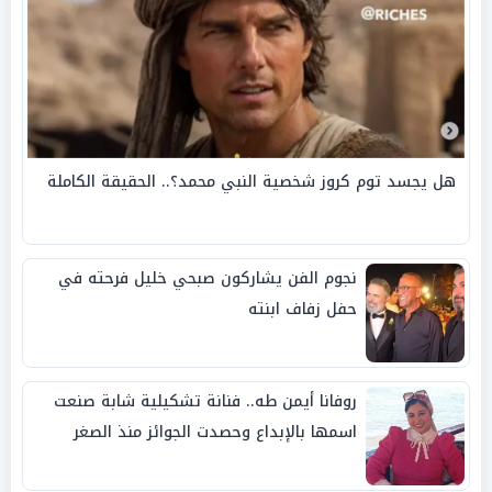
هل يجسد توم كروز شخصية النبي محمد؟.. الحقيقة الكاملة
نجوم الفن يشاركون صبحي خليل فرحته في
حفل زفاف ابنته
روفانا أيمن طه.. فنانة تشكيلية شابة صنعت
اسمها بالإبداع وحصدت الجوائز منذ الصغر