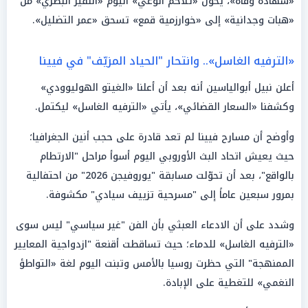
«شهادة وفاة»، يحوّل «تلاخم الوعي» اليوم «النفير البصري» من
«هبات وجدانية» إلى «خوارزمية قمع» تسحق «عمر التضليل».
«الترفيه الغاسل».. وانتحار "الحياد المزيّف" في فيينا
أعلن نبيل أبوالياسين أنه بعد أن أعلنا «الغيتو الهوليوودي»
وكشفنا «السعار القضائي»، يأتي «الترفيه الغاسل» ليكتمل.
وأوضح أن مسارح فيينا لم تعد قادرة على حجب أنين الجغرافيا؛
حيث يعيش اتحاد البث الأوروبي اليوم أسوأ مراحل "الارتطام
بالواقع"، بعد أن تحوّلت مسابقة "يوروفيجن 2026" من احتفالية
بمرور سبعين عاماً إلى "مسرحية تزييف سيادي" مكشوفة.
وشدد على أن الادعاء العبثي بأن الفن "غير سياسي" ليس سوى
«الترفيه الغاسل» للدماء؛ حيث تساقطت أقنعة "ازدواجية المعايير
الممنهجة" التي حظرت روسيا بالأمس وتبنت اليوم لغة «التواطؤ
النغمي» للتغطية على الإبادة.