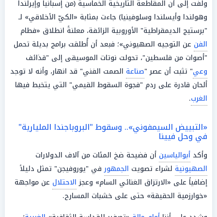
ولفت إلى أن المقاطعة التاريخية الخماسية (من إسبانيا وإيرلندا
وهولندا وأيسلندا وسلوفينيا) جاءت بمثابة «الكيّ الأخلاقي» لـ
"برستيج الديمقراطية" الأوروبية الزائفة، معلنةً انطلاق «فطام
الفن
عن التوجيه الصهيوني»؛ فبعد أن أُطلقت برامج بديلة تحمل
"أصوات من فلسطين"، تحولت نوتات الموسيقى إلى "قذائف
وعي
" تثبت أن عصر "
صناعة
الصمت الفني" قد انهار، وأنه لا توجد
ألحان قادرة على ردم "فجوة السقوط القيمي" التي يتخبط فيها
الغرب
.
«التبييض السيمفوني».. وسقوط "البروباجندا المليارية"
في وحل فيينا
وأكد
أبوالياسين
أن فضيحة ضخ المئات من آلاف الدولارات
الصهيونية
لشراء تصويت
الجمهور
في "يوروفيجن" تمثل دليلاً
إضافياً على «الارتزاق الغنائي السام» وعجز
الاحتلال
عن مواجهة
«خوارزمية الحقيقة» حتى على خشبات المسارح.