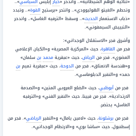
«ثنائية الوهم الشيطانية».. واندحر «
خيار
إبليس
السياسي
»..
وتحطم «الغيتو الهوليوودي».. وانتحر «برستيج
القوة
».. وتبدد
«ذباب الاستعمار
الحديث
».. وسقط «الترفيه الغاسل».. واندحر
«التبييض السيمفوني».
وأشرق فجر «الاستقلال الوجداني»:
فجر من
القاهرة
، حيث «المركزية المصرية» و«الكيان الإعلامي
العضوي». فجر من
الرياض
، حيث «عبقرية
محمد
بن
سلمان»
و«هندسة الانعتاق». فجر من
الدوحة
، حيث «عبقرية تميم
بن
حمد» و«النفير الدبلوماسي».
فجر من
أبوظبي
، حيث «الضلع العروبي المتين» و«الصدمة
الارتدادية». فجر من فيينا، حيث «النفير الفني» و«الترفيه
الغاسل» يحتضر.
فجر من
برشلونة
، حيث «لامين يامال» و«النفير
الرياضي
». فجر من
إسطنبول، حيث «ساشا بوي» و«الارتطام الوجداني».