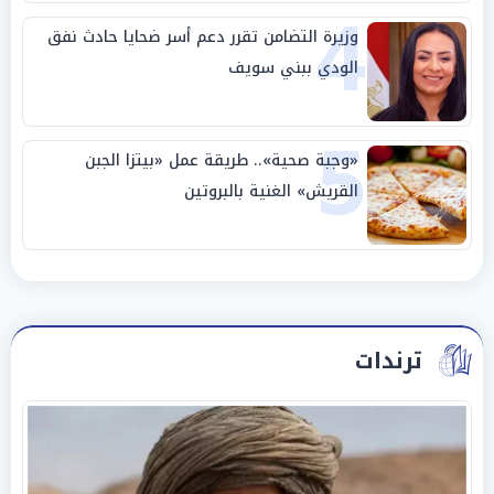
4
وزيرة التضامن تقرر دعم أسر ضحايا حادث نفق
الودي ببني سويف
5
«وجبة صحية».. طريقة عمل «بيتزا الجبن
القريش» الغنية بالبروتين
ترندات