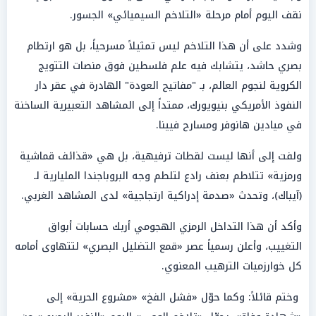
نقف اليوم أمام مرحلة «التلاخم السيميائي» الجسور.
وشدد على أن هذا التلاخم ليس تمثيلاً مسرحياً، بل هو ارتطام
بصري حاشد، يتشابك فيه علم فلسطين فوق منصات التتويج
الكروية لنجوم العالم، بـ "مفاتيح العودة" الهادرة في عقر دار
النفوذ الأمريكي بنيويورك، ممتداً إلى المشاهد التعبيرية الساخنة
في ميادين هانوفر ومسارح فيينا.
ولفت إلى أنها ليست لقطات ترفيهية، بل هي «قذائف قماشية
ورمزية» تتلاطم بعنف رادع لتلطم وجه البروباجندا المليارية لـ
(آيباك)، وتحدث «صدمة إدراكية ارتجاجية» لدى المشاهد الغربي.
وأكد أن هذا التداخل الرمزي الهجومي أربك حسابات أبواق
التغييب، وأعلن رسمياً عصر «قمع التضليل البصري» لتتهاوى أمامه
كل خوارزميات الترهيب المعنوي.
وختم قائلاً: وكما حوّل «فشل الفخ» «مشروع الحرية» إلى