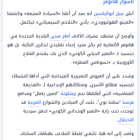
لأسوار هانوفر
أعلن
نبيل أبوالياسين
أنه بعد أن أعلنا «السيادة المنيعة» وكشفنا
«الغيتو الهوليوودي»، يأتي «التلاخم السيميائي» ليكتمل.
وأوضح أن مشهد عشرات الآلاف
أمام
مبنى
البلدية الجديدة في
هانوفر الألمانية لم يكن مجرد إحياء تقليدي لذكرى النكبة، بل هو
تجسيد لـ «النفير الجيلي الكوني» الذي بات يقتحم القلاع
الأوروبية بـ «تسونامي الفطرة».
وشدد على أن العروض التعبيرية الميدانية التي أداها النشطاء
لتجسيد فظائع الأسرى، ومحاكاتهم الإبداعية لـ «القذيفة
القماشية» التي أطلقها نجم
برشلونة
"لامين يامال" ومدافع
فرنسا
"ساشا بوي"، تثبت أن الميادين والشوارع
الغربية
قد
توحدت تحت راية «النفير الوجداني الكوني» لدفن سردية
الاحتلال
.
ولفت إلى أنه هنا، تلتقي لقطة الملاعب بهتافات الساحات