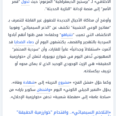
الأخلاقي» لـ "برستيج الديمقراطية" المزعوم؛ حيث
تحول
"قصر
الأمم" إلى منصة لإدانة "النازية الحديثة".
وأوضح أن محاكاة الأجيال الجديدة للحقوق غير القابلة للتصرف بـ
"مفاتيح الوعي الخشبية" تكشف عن "الذعر السيميائي" وفوبيا
الانكشاف التي تصيب "
نتنياهو
" وحلفاءه؛ فمن ظنوا أنهم أبادوا
السردية بالتهجير والقصف، يكتشفون اليوم أن
دماء
الضحايا
قد
أثمرت «استقلالاً وجدانياً» عابراً للقارات، وأن "سردية المحتضر"
الصهيوني تُدفن اليوم في شوارع نيويورك لتعلن أن «خوارزمية
الحقيقة» هي الإرث الوجودي الوحيد الذي لا يمكن محوه أو
تزييف بيكسلاته.
وكما حوّل «فشل الفخ» «
مشروع
الحرية» إلى «
شهادة
وفاة»،
يحوّل «النفير الجيلي الكوني» اليوم «
واشنطن
سكوير بارك» من
«ساحة عامة» إلى «مقصلة شعبية» تدفن «خوارزمية الإحلال».
«التلاخم السيميائي».. واقتحام "خوارزمية الحقيقة"