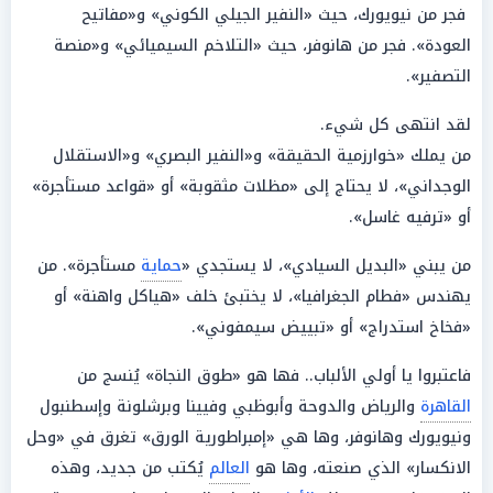
فجر من نيويورك، حيث «النفير الجيلي الكوني» و«مفاتيح
العودة». فجر من هانوفر، حيث «التلاخم السيميائي» و«منصة
التصفير».
لقد انتهى كل شيء.
من يملك «خوارزمية الحقيقة» و«النفير البصري» و«الاستقلال
الوجداني»، لا يحتاج إلى «مظلات مثقوبة» أو «قواعد مستأجرة»
أو «ترفيه غاسل».
من يبني «البديل السيادي»، لا يستجدي «
حماية
مستأجرة». من
يهندس «فطام الجغرافيا»، لا يختبئ خلف «هياكل واهنة» أو
«فخاخ استدراج» أو «تبييض سيمفوني».
فاعتبروا يا أولي الألباب.. فها هو «طوق النجاة» يُنسج من
القاهرة
والرياض والدوحة وأبوظبي وفيينا وبرشلونة وإسطنبول
ونيويورك وهانوفر، وها هي «إمبراطورية الورق» تغرق في «وحل
الانكسار» الذي صنعته، وها هو
العالم
يُكتب من جديد، وهذه