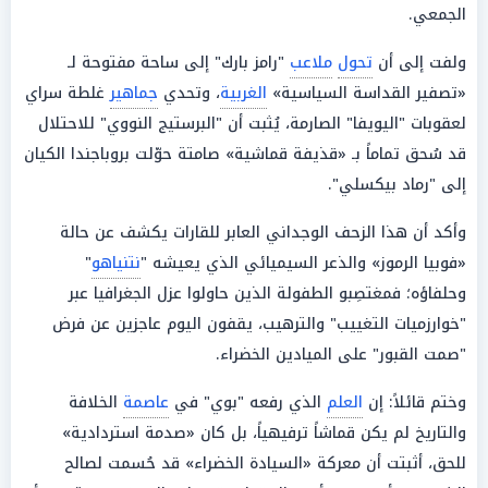
الجمعي.
ولفت إلى أن
تحول
ملاعب
"رامز بارك" إلى ساحة مفتوحة لـ
«تصفير القداسة السياسية»
الغربية
، وتحدي
جماهير
غلطة سراي
لعقوبات "اليويفا" الصارمة، يُثبت أن "البرستيج النووي" للاحتلال
قد سُحق تماماً بـ «قذيفة قماشية» صامتة حوّلت بروباجندا الكيان
إلى "رماد بيكسلي".
وأكد أن هذا الزحف الوجداني العابر للقارات يكشف عن حالة
«فوبيا الرموز» والذعر السيميائي الذي يعيشه "
نتنياهو
"
وحلفاؤه؛ فمغتصِبو الطفولة الذين حاولوا عزل الجغرافيا عبر
"خوارزميات التغييب" والترهيب، يقفون اليوم عاجزين عن فرض
"صمت القبور" على الميادين الخضراء.
وختم قائلاً: إن
العلم
الذي رفعه "بوي" في
عاصمة
الخلافة
والتاريخ لم يكن قماشاً ترفيهياً، بل كان «صدمة استردادية»
للحق، أثبتت أن معركة «السيادة الخضراء» قد حُسمت لصالح