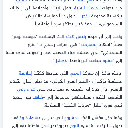
وشدد على أننا
أمام
حالة
«تصفير للقداسة الثقافية»
الغربية
؛
حيث تحولت
المنصات
الفنية
بفعل "آيباك" وأدواتها إلى "إنجازات
بيكسلية مدفوعة
الأجر
"، تحاول عبثاً ممارسة «التبييض
السيمفوني» لسمعة كيان يحتضر سردياً وأخلاقياً.
ولفت إلى أن صرخة
رئيس
هيئة
البث الإسبانية "خوسيه لوبيز"
معلناً "انتهاء
المسرحية
" هي اعتراف رسمي بـ "الفزع
السيميائي" الذي يعيشه صُناع التغيب، بعد أن تحولت ساحة فيينا
إلى "
مقبرة
جماعية لبروباجندا
الاحتلال
".
وختم قائلاً: إن معركة
الوعي
التي نقودها ككتلة
إعلامية
مستقلة تؤكد أن «النفير الفني الكوني» قد تجاوز فخاخ التخدير
الرقمي، وأن دولارات التزييف لم تعد قادرة على
شراء
وعي
الشعوب، لتتحول مسابقتهم المزعومة إلى «
شاهد
قبر» جديد
يُبنى فوق أطلال "سردية الضحية" المحترقة.
وكما حوّل «فشل الفخ» «
مشروع
الحرية» إلى «
شهادة
وفاة
»،
يحوّل «الترفيه الغاسل»
اليوم
«يوروفيجن» من «احتفالية» إلى