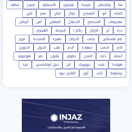
قنا
واشنطن
فرنسا
مشروع
الاستقرار
فتوح
شاهد
الغناء
أبو
المسارح
زلزال
لبنان
مصر
الرى
مقذوفات
الاستماع
الاحتلال
القماش
أمن
الرياض
درة
أرز
الزلزال
ركام ا
الدوحة
الهجوم
علم فلسطين
ترامب
الدولار
مقبرة
المتحدة
مرور
آلام
التعب
شهادة
الدم
قلب
الدول
التتويج
انتصار
داره
المدن
حقوق
قانون
تمر
هوليوود
هولندا
طره
نيويورك
آبل
نبيل أبوالياسين
غزة
برشلونة
كتب
أرق
القارئ نيوز