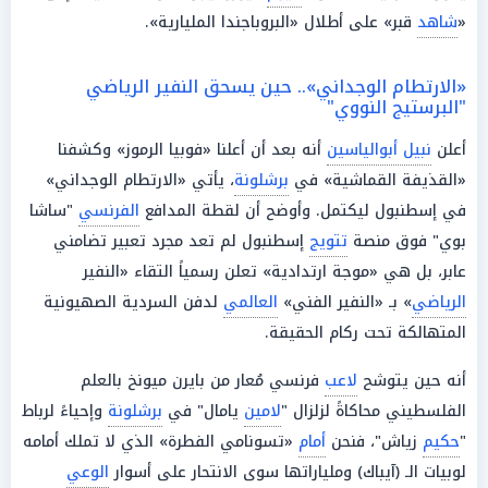
«
شاهد
قبر» على أطلال «البروباجندا المليارية».
«الارتطام الوجداني».. حين يسحق النفير الرياضي
"البرستيج النووي"
أعلن
نبيل أبوالياسين
أنه بعد أن أعلنا «فوبيا الرموز» وكشفنا
«القذيفة القماشية» في
برشلونة
، يأتي «الارتطام الوجداني»
في إسطنبول ليكتمل. وأوضح أن لقطة المدافع
الفرنسي
"ساشا
بوي" فوق منصة
تتويج
إسطنبول لم تعد مجرد تعبير تضامني
عابر، بل هي «موجة ارتدادية» تعلن رسمياً التقاء «النفير
الرياضي
» بـ «النفير الفني»
العالمي
لدفن السردية الصهيونية
المتهالكة تحت ركام الحقيقة.
أنه حين يتوشح
لاعب
فرنسي مُعار من بايرن ميونخ بالعلم
الفلسطيني محاكاةً لزلزال "
لامين
يامال" في
برشلونة
وإحياءً لرباط
"
حكيم
زياش"، فنحن
أمام
«تسونامي الفطرة» الذي لا تملك أمامه
لوبيات الـ (آيباك) وملياراتها سوى الانتحار على أسوار
الوعي