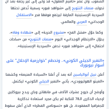
الشعوب، وأن عصر «تأميم العقول» قد ولى إلى غير رجعة بعد أن
تحولت
منصات
التتويج
إلى «شواهد قبور» رسمية تُدفن تحتها
السردية الإبستينية المارقة ليرتفع فوقها فجر «
الاستقلال
الوجداني»
العربي
والعالمي.
وكما حوّل «فشل الفخ» «
مشروع
الحرية» إلى «
شهادة
وفاة
»،
يحوّل «الارتطام الوجداني» اليوم «
منصات
التتويج
» من «ساحات
احتفال» إلى «شواهد قبور» تدفن «السردية الإبستينية».
«النفير الجيلي الكوني».. وتحطم "خوارزمية الإحلال" على
أسوار نيويورك
أعلن
نبيل أبوالياسين
أنه بعد أن أعلنا «السيادة المنيعة» وكشفنا
«الغيتو الهوليوودي»، يأتي «النفير
الجيلي
الكوني» ليكتمل.
وأوضح أن خروج عشرات الآلاف في مانهاتن وباي ريدج ببروكلين
لإحياء الذكرى الـ78 للنكبة لم يكن مجرد استعادة تذكارية
للجغرافيا المفقودة، بل هو «تسونامي الفطرة» الذي أعلن سقوط