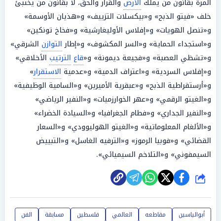
المرة بقانون من يملك
الأرض
والقرار والحق، لا بقانون من يختبئ
خلف «فيتو الذبح» و«بيكسلات التزييف» و«هذيان الأوسمة»
و«تنصل الهويات» و«إفلاس الأوليغارشية» و«فخاخ تونكين»
و«استجداء الحماية» و«السر المكشوف» و«إطار
التوازن
الشرقي»
و«تشظي العصبة» و«فجيعة ديمونة» و«
قاع
الترتيب
الأخلاقي»
و«إفلاس السردية» و«اعتراف الدمية» و«عدمية
الاستقرار
»
و«أرستقراطية الذبح» و«عبقرية الأميرين» و«السامية الوظيفية»
و«الغيتو الرقمي» و«عهر الخوارزميات» و«النفير الرياضي»
و«النفير الجداري» و«فطام الجغرافيا» و«السيادة الخضراء»
و«الألغام المعلوماتية» و«الغيتو الهوليوودي» و«السعار
القضائي» و«فوبيا الرموز» و«الترفيه الغاسل» و«التبييض
السيمفوني» و«التلاخم السيميائي».
شارك
أبوالياسين
مقاطعه
العالمي
فلسطين
مسابقة
الفن