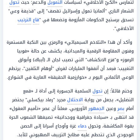
لتمارس «الكيّ الأخلاقي» لسياسات
التمويل
والدعم؛ حيث
تحول
الشعار الناري "ألمانيا تمول وإسرائيل تقصف" إلى "قذيفة وعي"
تسحق برستيج الحكومات المأزومة وتضعها في "
قاع
الترتيب
الأخلاقي".
وأكد أن هذا «التلاخم السيميائي» والرمزي بين النكبة المستمرة
وفنون المقاومة الرقمية والميدانية، يكشف عن حالة «فوبيا
الرموز» و"فزع الانكشاف" التي تصيب لجان الـ (آيباك) وأبواق
التغييب؛ فبعد أن أنفقوا المليارات لفرض "أوهام التلقين"، يرتطم
الوعي الألماني اليوم بـ «خوارزمية الحقيقة» العارية في الشوارع.
وختم قائلاً: إن
تحول
السلمية الجسورة إلى أداة لـ «قمع
التضليل»، يجعل من رواية
الاحتلال
مجرد "رماد بيكسلي" يحتضر
أمام
بصر
وعين
الجمهور
الأوروبي، معلناً أن عصر «تأميم العقول»
قد انتهى بـ «سيادة جغرافية ووجدانية» تصيغها الشعوب الحرة
بقوة المكاشفة، وتحول
دماء
غزة وأوجاع أسرانا إلى الحصن
الوجودي الذي تتحطم عليه مطابخ التزييف الصهيوني للأبد.