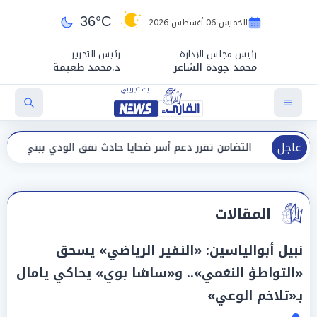
36°C
الخميس 06 أغسطس 2026
رئيس مجلس الإدارة
رئيس التحرير
محمد جودة الشاعر
د.محمد طعيمة
عاجل
من تقرر دعم أسر ضحايا حادث نفق الودي ببني سويف
حادث مأسا
المقالات
نبيل أبوالياسين: «النفير الرياضي» يسحق
«التواطؤ النغمي».. و«ساشا بوي» يحاكي يامال
بـ«تلاخم الوعي»