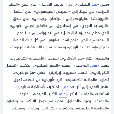
سحق «
عمر
التضليل»، إلى «الترفيه الغاسل» الذي فضح «الحياد
المزيّف» في فيينا، إلى «التبييض السيمفوني» الذي أسقط
«البروباجندا المليارية»، إلى «الارتطام الوجداني» الذي سحق
«البرستيج النووي» في إسطنبول، إلى «النفير الجيلي الكوني»
الذي حطم «خوارزمية الإحلال» في نيويورك، إلى «التلاخم
السيميائي» الذي اقتحم أسوار هانوفر.. في كل هذه الجبهات،
تحترق «إمبراطورية الورق» ويسقط قناع «الأستاذية المزعومة».
والنتيجة: انهار «ممر الأوهام».. احترقت «الأسطورة الهوليودية»..
دُفنت «
نوبل
الترامبية».. سقط «النسر المظلم».. انكشف «التنصل
الهوياتي».. أفلست «سبيريت إيرلاينز».. فشل «فخ تونكين»..
تهاوت «المظلة الأطلسية».. طُرد «أوربان» من قلعته.. تحول
«قصر الأمم» إلى أثر بعد
عين
.. احتضرت «أستاذية ستارمر»..
استغاثت «ألمانيا».. انتحر «
إعلام
التحرير المزيف».. اعترفت
«الدمية».. وغرق «المقاول الغادر» في «وحل الانكسار».. وتهاوت
«السامية الوظيفية».. وانكشف «عهر الخوارزميات».. وسقطت