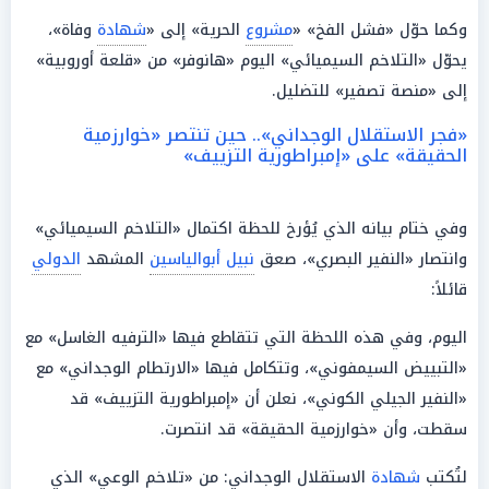
وكما حوّل «فشل الفخ» «
مشروع
الحرية» إلى «
شهادة
وفاة»،
يحوّل «التلاخم السيميائي» اليوم «هانوفر» من «قلعة أوروبية»
إلى «منصة تصفير» للتضليل.
«فجر الاستقلال الوجداني».. حين تنتصر «خوارزمية
الحقيقة» على «إمبراطورية التزييف»
وفي ختام بيانه الذي يُؤرخ للحظة اكتمال «التلاخم السيميائي»
وانتصار «النفير البصري»، صعق
نبيل أبوالياسين
المشهد
الدولي
قائلاً:
اليوم، وفي هذه اللحظة التي تتقاطع فيها «الترفيه الغاسل» مع
«التبييض السيمفوني»، وتتكامل فيها «الارتطام الوجداني» مع
«النفير الجيلي الكوني»، نعلن أن «إمبراطورية التزييف» قد
سقطت، وأن «خوارزمية الحقيقة» قد انتصرت.
لتُكتب
شهادة
الاستقلال الوجداني: من «تلاخم الوعي» الذي