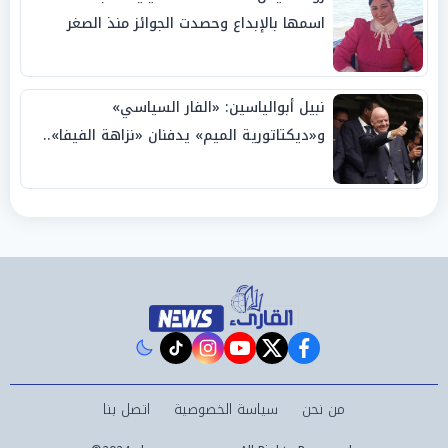
اسمها بالإبداع وحصدت الجوائز منذ الصغر
نبيل أبوالياسين: «الفار السياسي»
و«ديكتاتورية الميم» يدفنان «نزاهة الفيفا»..
وإقالة «إنفانتينو» باتت حتمية
instagram
tiktok
youtube
twitter
facebook
من نحن
سياسة الخصوصية
اتصل بنا