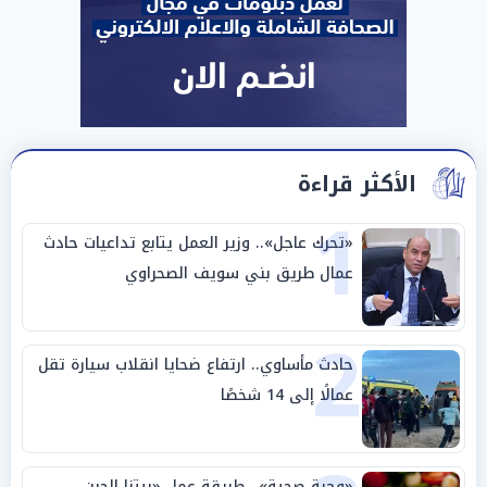
الأكثر قراءة
1
«تحرك عاجل».. وزير العمل يتابع تداعيات حادث
عمال طريق بني سويف الصحراوي
2
حادث مأساوي.. ارتفاع ضحايا انقلاب سيارة تقل
عمالًا إلى 14 شخصًا
«وجبة صحية».. طريقة عمل «بيتزا الجبن