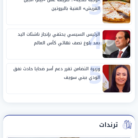
3
القريش» الغنية بالبروتين
4
الرئيس السيسي يحتفي بإنجاز ناشئات اليد
بعد بلوغ نصف نهائي كأس العالم
5
وزيرة التضامن تقرر دعم أسر ضحايا حادث نفق
الودي ببني سويف
ترندات