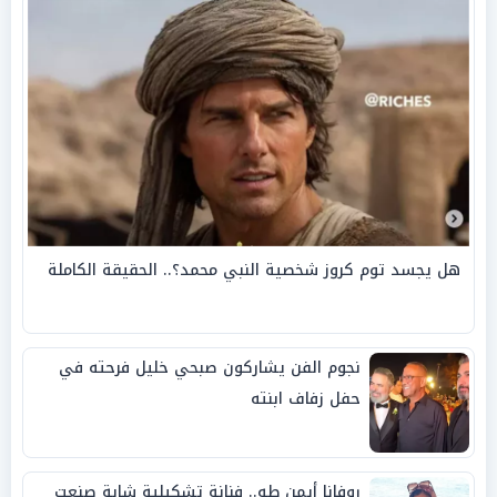
هل يجسد توم كروز شخصية النبي محمد؟.. الحقيقة الكاملة
نجوم الفن يشاركون صبحي خليل فرحته في
حفل زفاف ابنته
روفانا أيمن طه.. فنانة تشكيلية شابة صنعت