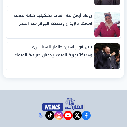
روفانا أيمن طه.. فنانة تشكيلية شابة صنعت
اسمها بالإبداع وحصدت الجوائز منذ الصغر
نبيل أبوالياسين: «الفار السياسي»
و«ديكتاتورية الميم» يدفنان «نزاهة الفيفا»..
وإقالة «إنفانتينو» باتت حتمية
instagram
tiktok
youtube
twitter
facebook