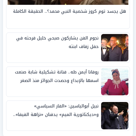
هل يجسد توم كروز شخصية النبي محمد؟.. الحقيقة الكاملة
نجوم الفن يشاركون صبحي خليل فرحته في
حفل زفاف ابنته
روفانا أيمن طه.. فنانة تشكيلية شابة صنعت
اسمها بالإبداع وحصدت الجوائز منذ الصغر
نبيل أبوالياسين: «الفار السياسي»
و«ديكتاتورية الميم» يدفنان «نزاهة الفيفا»..
وإقالة «إنفانتينو» باتت حتمية