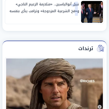
1
نبيل أبوالياسين.. «متلازمة الزعيم الناجي»
و«فخ الشرعية المزدوجة» وترامب ينأى بنفسه
وحليفه في «ميتم استراتيجي»
ترندات