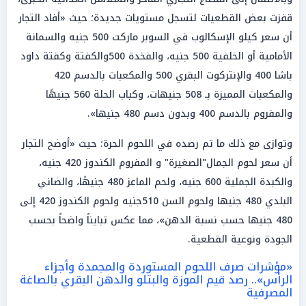
قفزت بعض القطعيات لتسجل مستويات جديدة؛ حيث «أفاد التجار
أن سعر كيلو الإسكالوب في السوبر ماركت 500 جنيه والسمانة
الأمامية أو الخلفية 500 جنيه، والفخدة 500والكفتة وكفتة داود
باشا 400 والإنتركوت البقري 500 والمكعبات بالدسم 420
والمكعبات المميزة بـ 508 جنيهات، وكباب الحلة 560 جنيهًا
والمفروم بالدسم 400 وبدون دسم 480 جنيها».
وتوازى مع ذلك ما تم رصده في اللحوم الحرة؛ حيث «أوضح التجار
أن سعر لحوم الجمال"الصغيرة" و المفروم الكندوز 420 جنيه،
والكبدة الجملية 600 جنيه، ولحم الماعز 480 جنيهًا، والضاني
البلدي 480 جنيها ولحوم السن 510جنيه ولحوم الكندوز 420 إلى
480 جنيها حسب نسبة الدهن»، مما عكس تبايناً واضحاً بحسب
الجودة ونوعية القطعية.
«مؤشرات صرف اللحوم المستوردة والمجمدة وأجزاء
الرأس».. رصد قيم الموزة والبتلو والدهن البقري بالصاغة
المصرفية