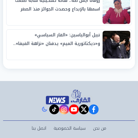
روفانا أيمن طه.. فنانة تشكيلية شابة صنعت
اسمها بالإبداع وحصدت الجوائز منذ الصغر
نبيل أبوالياسين: «الفار السياسي»
و«ديكتاتورية الميم» يدفنان «نزاهة الفيفا»..
وإقالة «إنفانتينو» باتت حتمية
instagram
tiktok
youtube
twitter
facebook
من نحن
سياسة الخصوصية
اتصل بنا