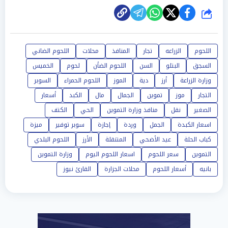
شارك
اللحوم
الزراعه
تجار
المنافذ
محلات
اللحوم الضاني
السجق
البتلو
السن
اللحوم الضأن
لحوم
الخميس
وزارة الزراعة
أرز
دية
الموز
اللحوم الحمراء
السوبر
التجار
موز
تموين
الجمال
مال
الكبد
أسعار
الصغير
نقل
منافذ وزارة التموين
الحي
الكتف
اسعار الكبدة
الجمل
وردة
إجازة
سوبر توفير
ميزة
كباب الحلة
عيد الأضحي
المتنقلة
الأرز
اللحوم البلدي
التموين
سعر اللحوم
اسعار اللحوم اليوم
وزارة التموين
بانيه
أسعار اللحوم
محلات الجزارة
القارئ نيوز