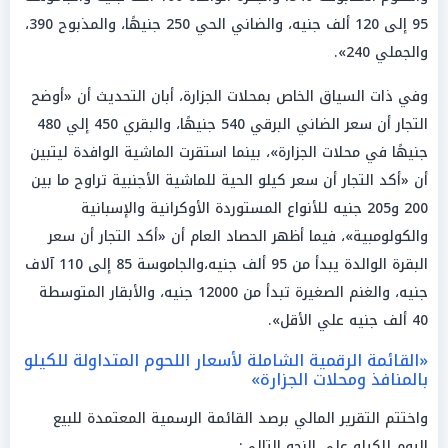
95 إلى 120 ألف جنيه، والضاني الحي 250 جنيهًا، والمذبوح 390،
والجملي 240».
وفي ذات السياق الخاص بمحلات الجزارة، أبان التحديث أن «أوضح
التجار أن سعر الضاني البرقي 540 جنيهًا، والبقري 450 إلي 480
جنيهًا في محلات الجزارة»، بينما استقرت الماشية الوافدة ليتبين
أن «أكد التجار أن سعر كيلو الحية للماشية الأجنبية تراوح ما بين
200 و205 جنيه للأنواع المستوردة الأوكرانية والإسبانية
والكولومبية»، فيما أظهر الحصاد العام أن «أكد التجار أن سعر
البقرة الوالدة يبدأ من 95 ألف جنيه،والجاموسة 85 إلى 110 آلاف
جنيه، والغنم الصغيرة تبدأ من 12000 جنيه، والأبقار المتوسطة
40 ألف جنيه علي الأقل».
«القائمة الرقمية الشاملة لأسعار اللحوم المتداولة للكيلو
بالمنافذ ومحلات الجزارة»
واختتم التقرير المالي برصد القائمة الرسمية المعتمدة للبيع
اليوم للكيلو على النحو التالي: