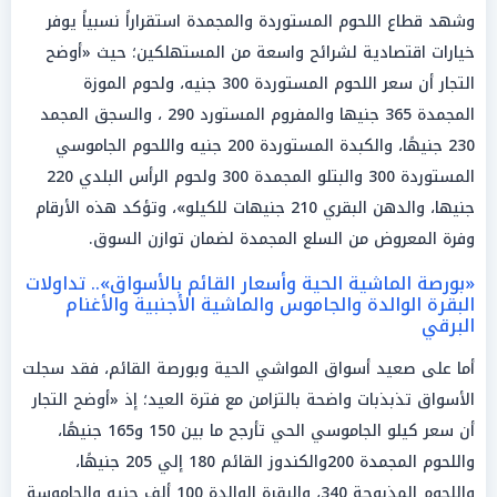
وشهد قطاع اللحوم المستوردة والمجمدة استقراراً نسبياً يوفر
خيارات اقتصادية لشرائح واسعة من المستهلكين؛ حيث «أوضح
التجار أن سعر اللحوم المستوردة 300 جنيه، ولحوم الموزة
المجمدة 365 جنيها والمفروم المستورد 290 ، والسجق المجمد
230 جنيهًا، والكبدة المستوردة 200 جنيه واللحوم الجاموسي
المستوردة 300 والبتلو المجمدة 300 ولحوم الرأس البلدي 220
جنيها، والدهن البقري 210 جنيهات للكيلو»، وتؤكد هذه الأرقام
وفرة المعروض من السلع المجمدة لضمان توازن السوق.
«بورصة الماشية الحية وأسعار القائم بالأسواق».. تداولات
البقرة الوالدة والجاموس والماشية الأجنبية والأغنام
البرقي
أما على صعيد أسواق المواشي الحية وبورصة القائم، فقد سجلت
الأسواق تذبذبات واضحة بالتزامن مع فترة العيد؛ إذ «أوضح التجار
أن سعر كيلو الجاموسي الحي تأرجح ما بين 150 و165 جنيهًا،
واللحوم المجمدة 200والكندوز القائم 180 إلي 205 جنيهًا،
واللحوم المذبوحة 340، والبقرة الوالدة 100 ألف جنيه والجاموسة