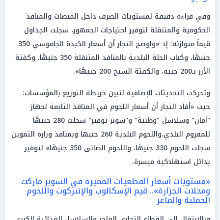
وفي قراءة دقيقة لمستويات الصرف داخل المنصات والمنافذ
الحكومية والمتنقلة لتوفير احتياجات الجمهور، سجلت الجداول
قيماً متوازنة؛ إذ «واوضح التجار أن أسعار الكبدة الجاموسي 350
جنيهًا، وكباب الحلة البلدية بالمنافذ المتنقلة 350 جنيهًا، وكفتة
الأرز بـ200 جنيه، والكفتة السيخ 200 جنيهًا».
وتحركت التحديثات الإضافية لتبين خريطة التوزيع بالمؤسسات؛
حيث «أفاد التجار أن أسعار اللحوم في المنافذ التابعة لجهاز
"أمان" وسلاسل "وطنية" و"سوبر توفير" سجلت 280 جنيهًا
للمفروم البلدي،واللحوم البلدية 260 جنيها وبمنافذ وزارة التموين
سجلت اللحوم 330 جنيهًا، واللحوم الضاني 350 جنيهًا» لتوفير
بدائل استهلاكية ميسرة.
«مستويات أسعار القطعيات المميزة في السوبر ماركت
ومحلات الجزارة».. قيم الإسكالوب والإنتركوت واللحوم
الجملية والماعز
وبالانتقال إلى القطاع التجاري الفاخر والسلاسل الغذائية الكبرى،