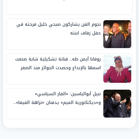
نجوم الفن يشاركون صبحي خليل فرحته في
حفل زفاف ابنته
روفانا أيمن طه.. فنانة تشكيلية شابة صنعت
اسمها بالإبداع وحصدت الجوائز منذ الصغر
نبيل أبوالياسين: «الفار السياسي»
و«ديكتاتورية الميم» يدفنان «نزاهة الفيفا»..
وإقالة «إنفانتينو» باتت حتمية