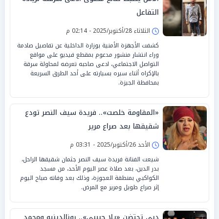
التفاعل
الثلاثاء 28/أكتوبر/2025 - 02:14 م
كشفت الأجهزة الأمنية بوزارة الداخلية عن تفاصيل صادمة
وراء انتشار منشور مدعوم بمقطع فيديو على مواقع
التواصل الاجتماعي، ادعى صاحبه تعرضه لمحاولة سرقة
بالإكراه أثناء سيره بسيارته على أحد الطرق السريعة
بمحافظة الجيزة.
«المقاومة خلصت».. فريدة سيف النصر تودع
شقيقها بعد صراع مرير
الأحد 26/أكتوبر/2025 - 03:31 م
شيعت الفنانة فريدة سيف النصر جثمان شقيقها الراحل،
بدر الدين، بعد صلاة عصر اليوم الأحد، من مسجد
الكواكبي بمنطقة العجوزة، وذلك بعد وفاته صباح اليوم
إثر صراع طويل ومرير مع المرض.
دبي تحتضن «يلا حبيبي».. رونالدينيو ومحمد