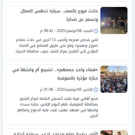
حادث مروع بالصف.. سيارة تدهس العمال
وتسفر عن ضحايا
السبت 08/نوفمبر/2025 - 08:42 م
لقي شخص مصرعه وأصيب 12 آخرين في حادث تصادم
«مروع ومفجع» وقع على طريق المصانع في الاتجاه
المؤدي إلى أطفيح بمركز الصف جنوب محافظة الجيزة.
«قضاء واحد جمعهم».. تشييع أم وابنتها في
جنازة مؤثرة بالمنوفية
الإثنين 03/نوفمبر/2025 - 01:08 م
شيع أهالي قرية تلبنت أبشيش التابعة لمركز الباجور
بمحافظة المنوفية، ظهر اليوم الإثنين، جنازة سيدة
وابنتها في مشهد مهيب غلبت عليه الدموع ومظاهر
الحزن.
الأمن يضبط صانع محتوى ادعى سرقته لزيادة