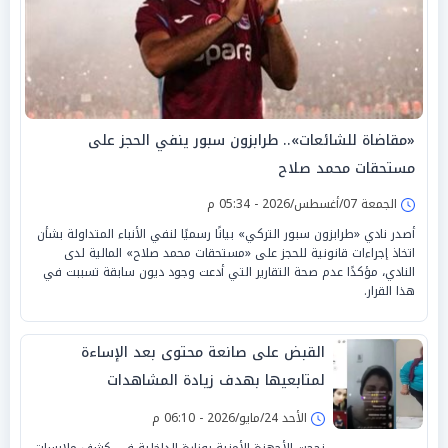
«مقاضاة للشائعات».. طرابزون سبور ينفي الحجز على
مستحقات محمد صلاح
الجمعة 07/أغسطس/2026 - 05:34 م
أصدر نادي «طرابزون سبور التركي» بيانًا رسميًا لنفي الأنباء المتداولة بشأن
اتخاذ إجراءات قانونية للحجز على «مستحقات محمد صلاح» المالية لدى
النادي، مؤكدًا عدم صحة التقارير التي أدعت وجود ديون سابقة تسببت في
هذا القرار.
القبض على صانعة محتوى بعد الإساءة
لمتابعيها بهدف زيادة المشاهدات
الأحد 24/مايو/2026 - 06:10 م
نجحت الأجهزة الأمنية بوزارة الداخلية في كشف ملابسات