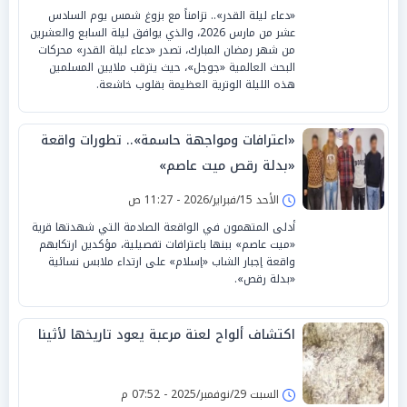
«دعاء ليلة القدر».. تزامناً مع بزوغ شمس يوم السادس
عشر من مارس 2026، والذي يوافق ليلة السابع والعشرين
من شهر رمضان المبارك، تصدر «دعاء ليلة القدر» محركات
البحث العالمية «جوجل»، حيث يترقب ملايين المسلمين
هذه الليلة الوترية العظيمة بقلوب خاشعة.
«اعترافات ومواجهة حاسمة».. تطورات واقعة
«بدلة رقص ميت عاصم»
الأحد 15/فبراير/2026 - 11:27 ص
أدلى المتهمون في الواقعة الصادمة التي شهدتها قرية
«ميت عاصم» ببنها باعترافات تفصيلية، مؤكدين ارتكابهم
واقعة إجبار الشاب «إسلام» على ارتداء ملابس نسائية
«بدلة رقص».
اكتشاف ألواح لعنة مرعبة يعود تاريخها لأثينا
السبت 29/نوفمبر/2025 - 07:52 م