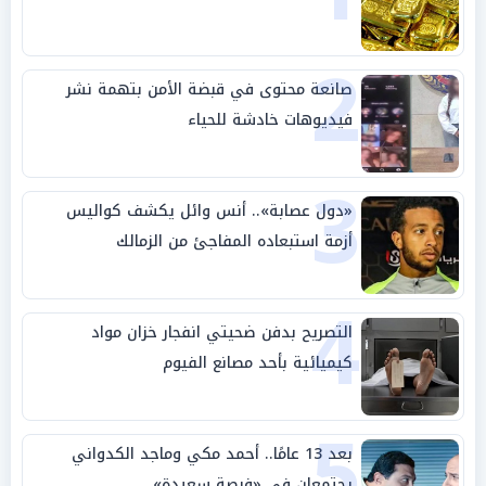
2
صانعة محتوى في قبضة الأمن بتهمة نشر
فيديوهات خادشة للحياء
3
«دول عصابة».. أنس وائل يكشف كواليس
أزمة استبعاده المفاجئ من الزمالك
4
التصريح بدفن ضحيتي انفجار خزان مواد
كيميائية بأحد مصانع الفيوم
5
بعد 13 عامًا.. أحمد مكي وماجد الكدواني
يجتمعان في «فرصة سعيدة»