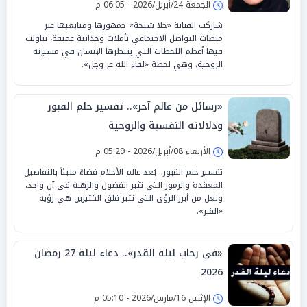
الجمعة 24/أبريل/2026 - 06:05 م
شاركت الفنانة «حلا شيحة» جمهورها ومتابعيها عبر
منصات التواصل الاجتماعي تأملات وجدانية عميقة، تناولت
فيها أعظم اللحظات التي ينتظرها الإنسان في مسيرته
الروحية، وهي لحظة «لقاء الله عز وجل».
«رسائل من عالم آخر».. تفسير حلم القبور
ودلالاته النفسية والروحية
الأربعاء 08/أبريل/2026 - 05:29 م
تفسير حلم القبور.. يُعد عالم الأحلام فضاءً مليئاً بالتفاصيل
المعقدة والرموز التي تثير الفضول والرهبة في آن واحد،
ولعل من أبرز الرؤى التي تثير قلق الكثيرين هي رؤية
«القبر».
«في رحاب ليلة القدر».. دعاء ليلة 27 رمضان
2026
الإثنين 16/مارس/2026 - 05:10 م