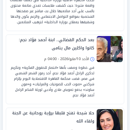
واقعة مثيرة؛ حيث كشفت ملابسات تعدي صانعة محتوى
بالسب على أحد متابعيها خلال بث مباشر عبر صفحتها
الشخصية بمواقع التواصل الاجتماعي والزعم بكون والدها
وشقيقها يعملان بوزارة الداخلية» لترهيب المتابعين.
بعد الحكم القضائي.. ابنة أحمد فؤاد نجم:
كانوا واكلين مال يتامى
الأحد 10/مايو/2026 - 04:00 م
في خطوة وصفت بأنها «انتصار للحقوق الفكرية» وتكريم
لذكرى الراحل أحمد فؤاد نجم، أحد رموز الشعر الشعبي
في مصر، قضت محكمة القاهرة الاقتصادية اليوم بإلزام
شركتي «صوت الحب للصوتيات والمرئيات» و«مون
ساوند» بدفع تعويض مادي وأدبي لورثة الشاعر الراحل
أحمد فؤاد نجم.
حلا شيحة تفتح قلبها برؤية روحانية عن الجنة
ولقاء الله