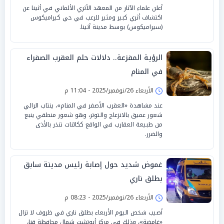
أعلن علماء الآثار من المعهد الأثري الألماني في أثينا عن
اكتشاف أثري كبير ومثير للرعب في حي كيراميكوس
(سيراميكوس) بوسط مدينة أثينا.
الرؤية المفزعة.. دلالات حلم العقرب الصفراء
في المنام
الأربعاء 26/نوفمبر/2025 - 11:04 م
عند مشاهدة «العقرب الأصفر في المنام»، ينتاب الرائي
شعور عميق بالانزعاج والتوتر، وهو شعور منطقي ينبع
من طبيعة العقارب في الواقع ككائنات تنذر بالأذى
والضرر.
غموض شديد حول إصابة رئيس مدينة سابق
بطلق ناري
الأربعاء 26/نوفمبر/2025 - 08:23 م
أصيب شخص اليوم الأربعاء بطلق ناري في ظروف لا تزال
«غامضة»، وذلك في مركز أبوتشت شمال محافظة قنا،