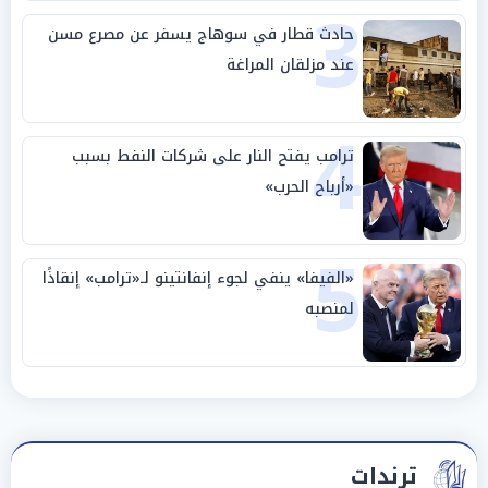
3
حادث قطار في سوهاج يسفر عن مصرع مسن
عند مزلقان المراغة
4
ترامب يفتح النار على شركات النفط بسبب
«أرباح الحرب»
5
«الفيفا» ينفي لجوء إنفانتينو لـ«ترامب» إنقاذًا
لمنصبه
ترندات