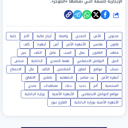
الإيجارية للشقة التي تقطنها «البلوجر».
شارك
محتوى
الأمن
التعدي
واقعة
أرباح مالية
آلام
خلية
قانون
ملابس
الأجهزة الأمن
أمن
أجهزة
كاف
شاهد
القانون
عمل
السب
عامل
التلف
عين
الحق
التواصل الاجتماعي
تهمة التعدي
الداخلية
شخص
حساب
مواقع
اتفاق
المتابعين
الكاف
مال
الاجتماع
أجهزة الأمن
بث مباشر
الدقهليه
عاملين
الاتفاق
الشخصية
ألم
حديد
دعاء
مشاهدات
تعدي
مواقع التواصل الاجتماعي
الأجهزة الأمنية
وزارة الداخلية
الأجهزة الأمنية بوزارة الداخلية
القارئ نيوز