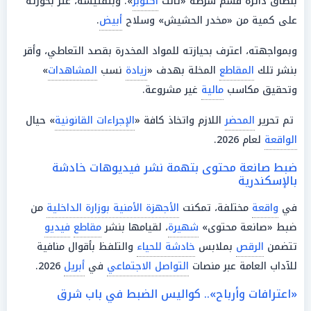
بنطاق دائرة قسم شرطة «ثالث
أكتوبر
». وبتفتيشه، عُثر بحوزته
على كمية من «مخدر الحشيش» وسلاح
أبيض
.
وبمواجهته، اعترف بحيازته للمواد المخدرة بقصد التعاطي، وأقر
بنشر تلك
المقاطع
المخلة بهدف «
زيادة
نسب
المشاهدات
»
وتحقيق مكاسب
مالية
غير مشروعة.
تم تحرير
المحضر
اللازم واتخاذ كافة «
الإجراءات القانونية
» حيال
الواقعة
لعام 2026.
ضبط صانعة محتوى بتهمة نشر فيديوهات خادشة
بالإسكندرية
في
واقعة
مختلفة، تمكنت
الأجهزة الأمنية بوزارة الداخلية
من
ضبط «صانعة محتوى»
شهيرة
، لقيامها بنشر
مقاطع
فيديو
تتضمن
الرقص
بملابس
خادشة للحياء
والتلفظ بأقوال منافية
للآداب العامة عبر منصات
التواصل الاجتماعي
في
أبريل
2026.
«اعترافات وأرباح».. كواليس الضبط في باب شرق