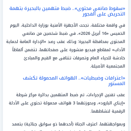
«سقوط صانعي محتوى».. ضبط متهمين بالبحيرة بتهمة
التحريض على الفجور
في واقعة مختلفة، نجحت الأجهزة الأمنية بوزارة الداخلية، اليوم
الخميس «16 أبريل 2026»، في ضبط شخصين من صانعي
المحتوى بمحافظة البحيرة؛ وذلك عقب رصد «الإدارة العامة لحماية
الآداب» لمقاطع فيديو منشورة على صفحاتهما، تتضمن ألفاظاً
خادشة للحياء العام وتصرفات تتنافى مع القيم والمبادئ
المجتمعية الأصيلة.
«اعترافات وضبطيات».. الهواتف المحمولة تكشف
المستور
عقب تقنين الإجراءات، تم ضبط المتهمين بدائرة مركز شرطة
«إيتاي البارود»، وبحوزتهما 3 هواتف محمولة تحتوي على الأدلة
الرقمية لنشاطهما.
وبمواجهتهما، اعترف الجناة (أحدهما ذو سوابق جنائية) بتعمد