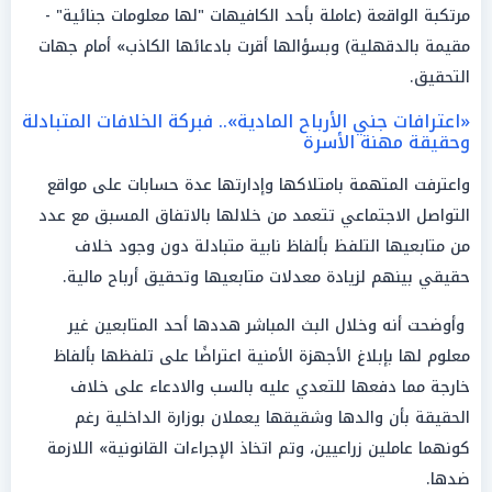
مرتكبة الواقعة (عاملة بأحد الكافيهات "لها معلومات جنائية" -
مقيمة بالدقهلية) وبسؤالها أقرت بادعائها الكاذب» أمام جهات
التحقيق.
«اعترافات جني الأرباح المادية».. فبركة الخلافات المتبادلة
وحقيقة مهنة الأسرة
واعترفت المتهمة بامتلاكها وإدارتها عدة حسابات على مواقع
التواصل الاجتماعي تتعمد من خلالها بالاتفاق المسبق مع عدد
من متابعيها التلفظ بألفاظ نابية متبادلة دون وجود خلاف
حقيقي بينهم لزيادة معدلات متابعيها وتحقيق أرباح مالية.
وأوضحت أنه وخلال البث المباشر هددها أحد المتابعين غير
معلوم لها بإبلاغ الأجهزة الأمنية اعتراضًا على تلفظها بألفاظ
خارجة مما دفعها للتعدي عليه بالسب والادعاء على خلاف
الحقيقة بأن والدها وشقيقها يعملان بوزارة الداخلية رغم
كونهما عاملين زراعيين، وتم اتخاذ الإجراءات القانونية» اللازمة
ضدها.