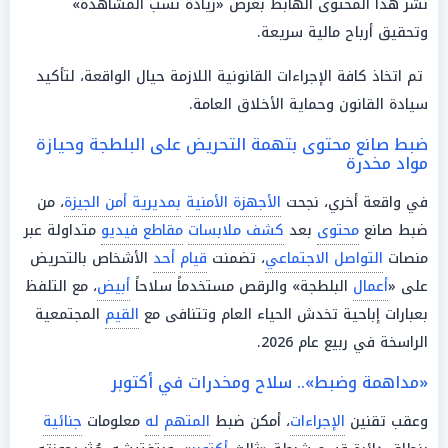
نشر هذا المحتوى الهابط بغرض «زيادة نسب المشاهدة»
وتحقيق أرباح مالية سريعة.
تم اتخاذ كافة الإجراءات القانونية اللازمة حيال الواقعة، لتأكيد
سيادة القانون وحماية الأخلاق العامة.
ضبط صانع محتوى بتهمة التحريض على البلطجة وحيازة
مواد مخدرة
في واقعة أخري، نجحت
الأجهزة الأمنية
بمديرية أمن الجيزة
، من
ضبط صانع
محتوى
بعد
كشف ملابسات
مقاطع فيديو
متداولة عبر
منصات
التواصل الاجتماعي
، تضمنت
قيام
أحد
الأشخاص بالتحريض
على «
أعمال
البلطجة» والرقص مستخدماً سلاحاً
أبيض
، مع التلفظ
بعبارات إباحية تخدش الحياء العام وتتنافى مع
القيم
المجتمعية
الراسخة في ربيع عام 2026.
«مداهمة وضبط».. سلاح ومخدرات في أكتوبر
وعقب تقنين
الإجراءات
، أمكن ضبط
المتهم
له
معلومات
جنائية