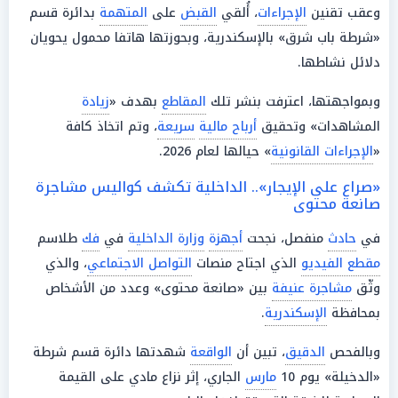
وعقب تقنين
الإجراءات
، أُلقي
القبض
على
المتهمة
بدائرة قسم
«شرطة باب شرق» بالإسكندرية، وبحوزتها هاتفا محمول يحويان
دلائل نشاطها.
وبمواجهتها، اعترفت بنشر تلك
المقاطع
بهدف «
زيادة
المشاهدات» وتحقيق
أرباح مالية
سريعة
، وتم اتخاذ كافة
«
الإجراءات القانونية
» حيالها لعام 2026.
«صراع على الإيجار».. الداخلية تكشف كواليس مشاجرة
صانعة محتوى
في
حادث
منفصل، نجحت
أجهزة
وزارة الداخلية
في
فك
طلاسم
مقطع الفيديو
الذي اجتاح منصات
التواصل الاجتماعي
، والذي
وثّق
مشاجرة عنيفة
بين «صانعة محتوى» وعدد من الأشخاص
بمحافظة
الإسكندرية
.
وبالفحص
الدقيق
، تبين أن
الواقعة
شهدتها دائرة قسم شرطة
«الدخيلة» يوم 10
مارس
الجاري، إثر نزاع مادي على القيمة