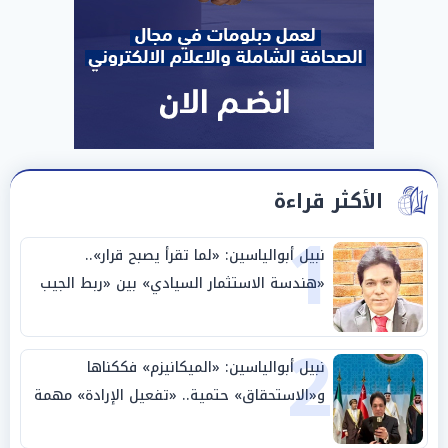
الأكثر قراءة
1
نبيل أبوالياسين: «لما تقرأ يصبح قرار»..
«هندسة الاستثمار السيادي» بين «ربط الجيب
بالوطن» و«سيادة الكلمة»
2
نبيل أبوالياسين: «الميكانيزم» فككناها
و«الاستحقاق» حتمية.. «تفعيل الإرادة» مهمة
الجامعة العربية