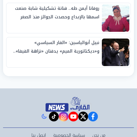
روفانا أيمن طه.. فنانة تشكيلية شابة صنعت
اسمها بالإبداع وحصدت الجوائز منذ الصغر
نبيل أبوالياسين: «الفار السياسي»
و«ديكتاتورية الميم» يدفنان «نزاهة الفيفا»..
وإقالة «إنفانتينو» باتت حتمية
instagram
tiktok
youtube
twitter
facebook
من نحن
سياسة الخصوصية
اتصل بنا