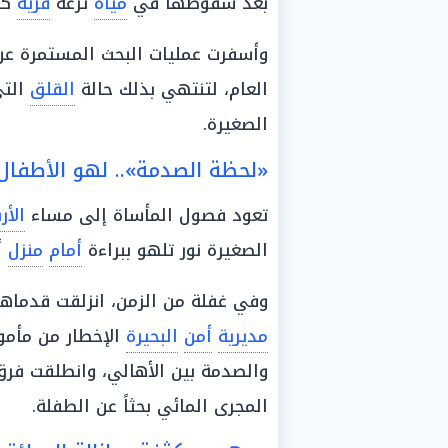
بعد سقوطها في
مياه
ترعة
قرية
كفر
وأسفرت عمليات البحث المستمرة عن
العام، لتنتهي بذلك حالة
القلق
الت
الصغيرة.
«لحظة الصدمة».. لهو الأطفال
تعود فصول المأساة إلى مساء
الأر
الصغيرة نور تلهو ببراءة
أمام
منزل
أ
وفي غفلة من الزمن، انزلقت قدماها
مديرية
أمن
البحيرة
الإخطار من مأمو
والصدمة بين الأهالي، وانطلقت فرق
المجرى المائي بحثاً عن الطفلة.