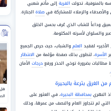
ه بالمنوفية، تحولت
القرية
إلى مأتم شعبي
ي والأصدقاء والزملاء للمشاركة في
صلاة
الجنازة.
ميق وداعاً للشاب الذي عُرف بحسن الخلق
ر والسلوان لأسرته المكلومة.
 الأخير» لفقيد
العلم
والشباب، حيث حرص الجميع
بر
الأسرة
، لتطوى بذلك صفحة مؤلمة من
الانتظار
 مطالبات بضرورة توخي الحذر ورفع
درجات
الأمان
.
هل 
ذ النهري
بمحافظة البحيرة
، في العثور على
الحق
لتي لم تتجاوز العام والنصف من عمرها، وذلك