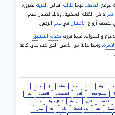
ة موقع
الحادث
، فيما
طالب
أهالي
القرية
بضرورة
تمر
داخل الكتلة السكنية، وذلك لضمان عدم
تي تخطف أرواح
الأطفال
في
عمر
الزهور.
دموع والدعوات، فيما قررت
جهات التحقيق
لأسرة
، وسط حالة من الأسى الذي خيّم على كافة
حث
قرية
العثور
عرض
مياه
مال
جمعة
ل
تشييع جثمان
القري
الاستحمام
المغفرة
نقل
الجثمان
الحزن
الجمعة
شمال سيناء
طالب
مدينة
مصر
يوم الجمعة
كان
أزمة
مصرع