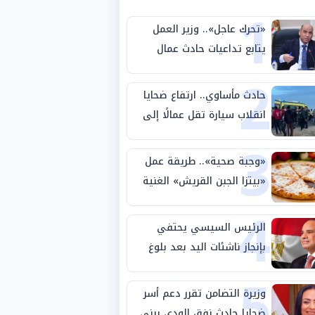
1
«تحرك عاجل».. وزير العمل
يتابع تداعيات حادث عمال
2
طريق بني سويف الصحراوي
حادث مأساوي.. ارتفاع ضحايا
انقلاب سيارة تقل عمالًا إلى
3
14 شخصًا
«وجبة صحية».. طريقة عمل
«بيتزا الجبن القريش» الغنية
4
بالبروتين
الرئيس السيسي يحتفي
بإنجاز ناشئات اليد بعد بلوغ
5
نصف نهائي كأس العالم
وزيرة التضامن تقرر دعم أسر
ضحايا حادث نفق الودي ببني