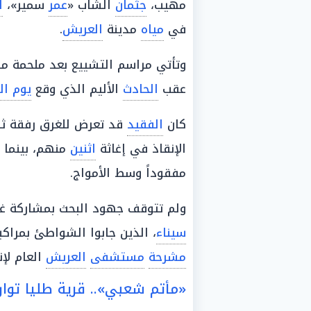
مهيب،
جثمان
الشاب «
عمر
سمير»،
ا
في
مياه
مدينة
العريش
.
وتأتي مراسم التشييع بعد ملحمة م
عقب
الحادث
الأليم الذي وقع
يوم ال
كان
الفقيد
قد تعرض للغرق رفقة ثلا
الإنقاذ في إغاثة
اثنين
منهم، بينما 
مفقوداً وسط الأمواج.
ولم تتوقف جهود البحث بمشاركة غ
سيناء
، الذين جابوا الشواطئ بمراكب
مشرحة
مستشفى
العريش
العام لإ
«مأتم شعبي».. قرية طليا توا