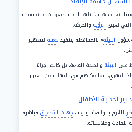
ق لتسهيل مهمة الإنقاذ
مليات البحث لمدة 3 أيام متتالية، واجهت خلالها الفرق صعوبات فنية بسبب
 التي تعيق
الرؤية
والحركة.
شؤون
البيئة
» بالمحافظة بتنفيذ
حملة
لتطهير
ئش.
ظ على
البيئة
والصحة العامة، بل كانت إجراءً
ذ النهري، مما مكنهم في النهاية من العثور
دابير لحماية الأطفال
ضر
اللازم بالواقعة، وتولت
جهات التحقيق
مباشرة
 للحادث وملابساته.