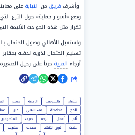
وأشرف
فريق
من
النيابة
على معاين
وضع «أسوار حماية» حول الترع التي
تكرار مثل هذه الحوادث الأليمة ال
واستقبل الأهالي وصول الجثمان بال
تسليم الجثمان لذويه لدفنه بمقابر
ا
أرجاء
القرية
حزناً على رحيل الصغيرة.
شارك
جثمان
بالمنوفيه
الرحمة
سمير
الب
المخ
محافظة
مستشفي
عين
عما
ألم
أعمال
الرحم
صرف
المتطوعين
حادث
فرق الإنقاذ
صيدلة
مشرحة