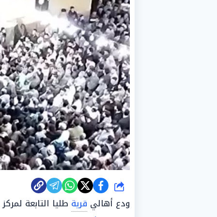
شارك
ودع أهالي
قرية
طليا التابعة لمرك