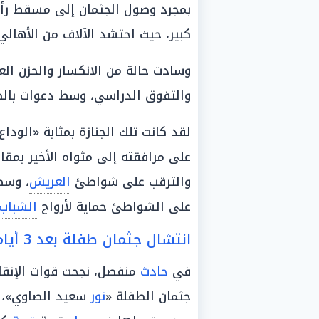
بمجرد وصول الجثمان إلى مسقط رأس
كبير، حيث احتشد الآلاف من الأهال
وسادت حالة من الانكسار والحزن الع
والتفوق الدراسي، وسط دعوات بالصب
لقد كانت تلك الجنازة بمثابة «الوداع
على مرافقته إلى مثواه الأخير بمقا
والترقب على شواطئ
العريش
، وسط
على الشواطئ حماية لأرواح
الشباب
انتشال جثمان طفلة بعد 3 أيام من الغرق بترعة بالبحيرة
في
حادث
منفصل، نجحت قوات الإنقا
جثمان الطفلة «
نور
سعيد الصاوي»، ا