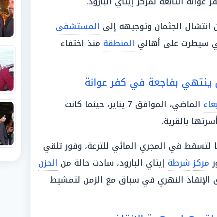
 عوانة التابعة لمركز إيتاي البارود.
 انتشال الجثمان وتوجيهه إلى
المستشفى
ي سيطرت على أهالي
المنطقة
منذ اختفاء
 ينتهي بفاجعة في كفر عوانة
بعاء
الماضي، الموافق 7 يناير، حينما كانت
سرتها بالقرية.
 لتسقط في المجري المائي للترعة، وفور تلقي
ر
مركز
شرطة
إيتاي البارود، سادت حالة من
الحزن
 الإنقاذ النهري في سباق مع الزمن لتمشيط