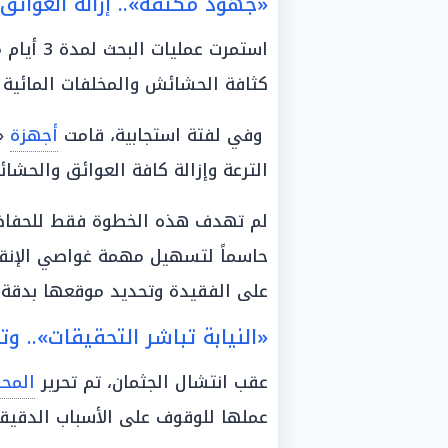
«جهود مكثفة».. إزالة العوائ
استمرت ع
كثافة الحشائش والمخلفات المائية
وفي لفتة استجابية، قامت
أجهزة
«
الترعة وإزالة كافة العوائق والحشا
لم تهدف هذه الخطوة فقط للحفا
حاسماً لتسهيل مهمة غواصي الإنقا
على الفقيدة وتحديد موقعها بدقة.
«النيابة تباشر التحقيقات».. وت
عقب انتشال الجثمان، تم تحرير
المح
عملها للوقوف على الأسباب الدقيقة