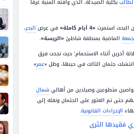
لطالب
بكلية الصيدلة، الذي وافته المنية غرقاً
ن البحث استمرت
«4 أيام كاملة»
في عرض
البحر
،
جمعة
الماضية بمنطقة شاطئ
«الريسة»
.
ثة آخرين أثناء الاستحمام؛ حيث نجحت فرق
انتشلت جثمان الثالث في حينها، وظل «
عمر
»
واصين متطوعين وصيادين من أهالي
شمال
هم حتى تم العثور على الجثمان ونقله إلى
نهاء
الإجراءات القانونية
.
ري فقيدها الثرى