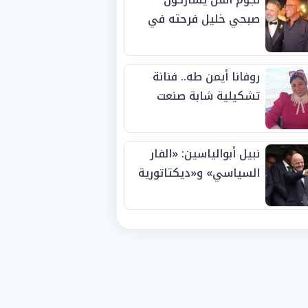
صبحي خليل فرحته في
حفل زفاف ابنته
روفانا أيمن طه.. فنانة
تشكيلية شابة صنعت
اسمها بالإبداع وحصدت
الجوائز منذ الصغر
نبيل أبوالياسين: «الفار
السياسي» و«ديكتاتورية
الميم» يدفنان «نزاهة
الفيفا».. وإقالة
«إنفانتينو» باتت حتمية