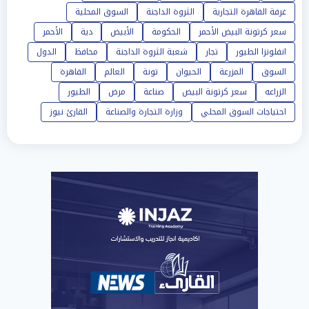
غرفة القاهرة التجارية
الثروة الداجنة
السوق المحلية
سعر كرتونة البيض الأحمر
الحكومة
الأبيض
دية
الأحمر
انفلونزا الطيور
تجار
شعبة الثروة الداجنة
محافظ
الدول
السوق
المزرعة
الحيوان
تونة
العالم
القاهرة
الزراعه
سعر كرتونة البيض
صناعة
مرض
الطيور
احتياجات السوق المحلي
وزارة التجارة والصناعة
القارئ نيوز