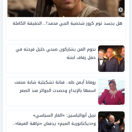
هل يجسد توم كروز شخصية النبي محمد؟.. الحقيقة الكاملة
نجوم الفن يشاركون صبحي خليل فرحته في
حفل زفاف ابنته
روفانا أيمن طه.. فنانة تشكيلية شابة صنعت
اسمها بالإبداع وحصدت الجوائز منذ الصغر
نبيل أبوالياسين: «الفار السياسي»
و«ديكتاتورية الميم» يدفنان «نزاهة الفيفا»..
وإقالة «إنفانتينو» باتت حتمية