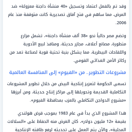
وقد تم بالفعل اعتماد وتسجيل «40 منشأة داجنة معزولة» ضد
المرض، مما ساهم في فتح آفاق تصديرية كانت متوقفة منذ عام
2006.
وتضم مصر حالياً نحو «38 ألف منشأة داجنة»، تشمل مزارع
متطورة، مصانع أعلاف، مجازر حديثة، ومنافذ لبيع الأدوية
واللقاحات البيطرية، مما يشكل بنية تحتية قوية لصناعة تعد من
ركائز الأمن الغذائي القومي.
مشروعات التطوير.. من «الفيوم» إلى المنافسة العالمية
تسعى الحكومة لتعزيز إنتاجية البيض من خلال تطوير المشروعات
التكاملية القديمة وتحويلها إلى مراكز إنتاج حديثة، ومن أبرزها
«مشروع الدواجن التكاملي بالعزب بمحافظة الفيوم».
هذا المشروع الذي بدأ في عام 1983 بموجب قرض هولندي
بقيمة «12 مليون دولار»، كان الغرض منه الحفاظ على «السلالات
المحلية»، والآن يتم العمل على تحديثه لرفع طاقته الإنتاجية