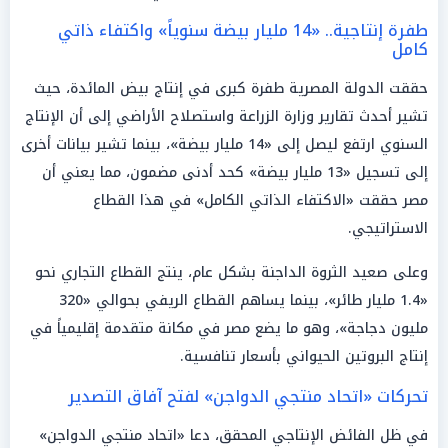
طفرة إنتاجية.. «14 مليار بيضة سنوياً» واكتفاء ذاتي
كامل
حققت الدولة المصرية طفرة كبرى في إنتاج بيض المائدة، حيث
تشير أحدث تقارير وزارة الزراعة واستصلاح الأراضي إلى أن الإنتاج
السنوي ارتفع ليصل إلى «14 مليار بيضة»، بينما تشير بيانات أخرى
إلى تسجيل «13 مليار بيضة» كحد أدنى مضمون، مما يعني أن
مصر حققت «الاكتفاء الذاتي الكامل» في هذا القطاع
الاستراتيجي.
وعلى صعيد الثروة الداجنة بشكل عام، ينتج القطاع التجاري نحو
«1.4 مليار طائر»، بينما يساهم القطاع الريفي بحوالي «320
مليون دجاجة»، وهو ما يضع مصر في مكانة متقدمة إقليمياً في
إنتاج البروتين الحيواني بأسعار تنافسية.
تحركات «اتحاد منتجي الدواجن» لفتح آفاق التصدير
في ظل الفائض الإنتاجي المحقق، دعا «اتحاد منتجي الدواجن»