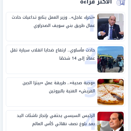
الأكثر قراءة
1
«تحرك عاجل».. وزير العمل يتابع تداعيات حادث
عمال طريق بني سويف الصحراوي
2
حادث مأساوي.. ارتفاع ضحايا انقلاب سيارة تقل
عمالًا إلى 14 شخصًا
3
«وجبة صحية».. طريقة عمل «بيتزا الجبن
القريش» الغنية بالبروتين
4
الرئيس السيسي يحتفي بإنجاز ناشئات اليد
بعد بلوغ نصف نهائي كأس العالم