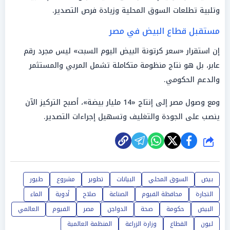
وتلبية تطلعات السوق المحلية وزيادة فرص التصدير.
مستقبل قطاع البيض في مصر
إن استقرار «سعر كرتونة البيض اليوم السبت» ليس مجرد رقم
عابر، بل هو نتاج منظومة متكاملة تشمل المربي والمستثمر
والدعم الحكومي.
ومع وصول مصر إلى إنتاج «14 مليار بيضة»، أصبح التركيز الآن
ينصب على الجودة والتغليف وتسهيل إجراءات التصدير.
شارك
بيض
السوق المحلي
البيانات
تطوير
مشروع
طيور
التجارة
محافظة الفيوم
الصناعة
صلاح
أدوية
الماء
البيض
حكومة
صحة
الدواجن
مصر
الفيوم
العالمي
ليون
القطاع
وزارة الزراعة
المنظمة العالمية