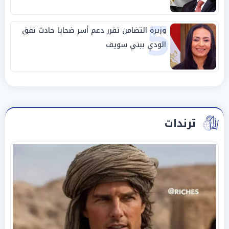
5
وزيرة التضامن تقرر دعم أسر ضحايا حادث نفق
الودي ببني سويف
ترندات