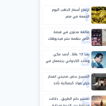
1
ارتفاع أسعار الذهب اليوم
الجمعة في مصر
2
صانعة محتوى في قبضة
الأمن بتهمة نشر فيديوهات
3
خادشة للحياء
بعد 13 عامًا.. أحمد مكي
وماجد الكدواني يجتمعان في
4
«فرصة سعيدة»
التصريح بدفن ضحيتي انفجار
خزان مواد كيميائية بأحد
5
مصانع الفيوم
تفسير حلم الطريق.. دلالات
مختلفة بين الحيرة وبداية