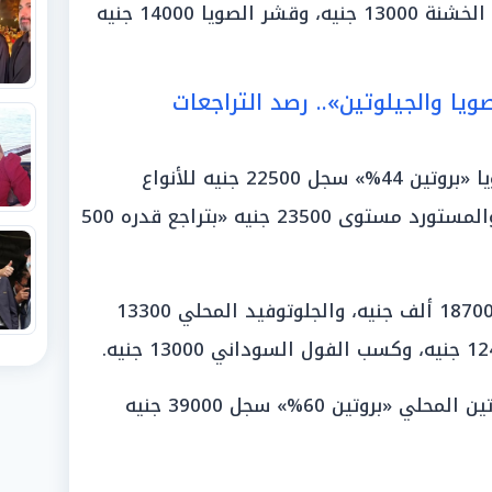
وكسب الكتان 25000 جنيه، والنخالة الخشنة 13000 جنيه، وقشر الصويا 14000 جنيه
يا والجيلوتين».. رصد التراجعات
أوضح التجار أن سعر طن كسب الصويا «بروتين 44%» سجل 22500 جنيه للأنواع
المحلية، بينما سجل «بروتين 46%» والمستورد مستوى 23500 جنيه «بتراجع قدره 500
وسجل طن كسب العباد المستورد 18700 ألف جنيه، والجلوتوفيد المحلي 13300
وأشار التجار إلى أن سعر طن الجيلوتين المحلي «بروتين 60%» سجل 39000 جنيه