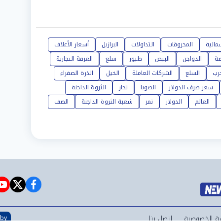
مالية
المحروقات
التداولات
البرازيل
أسعار الأعلاف
صة
الدواجن
البيض
طيور
سلع
الغرفة التجارية
حرب
السلع
الشركات العاملة
الخيل
الذرة الصفراء
سعر صرف الدولار
الصويا
تجار
الثروة الداجنة
العالم
الدولار
تمر
شعبة الثروة الداجنة
الصف
e
witter
facebook
ة الخصوصية
اتصل بنا
 by