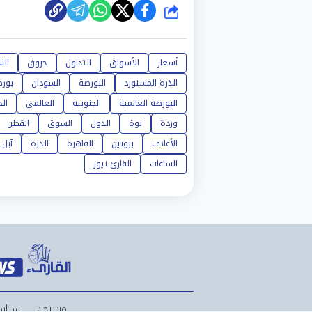
شارك
أسعار
الأسواق
التداول
حروق
الش
الذرة المستورد
البورصة
السودان
بور
البورصة العالمية
الجنوبية
العالمي
ال
وردة
نوة
الدول
السوق
القطن
الأعلاف
بروتين
القاهرة
الذرة
آبل
الساعات
القارئ نيوز
من نحن
سياس