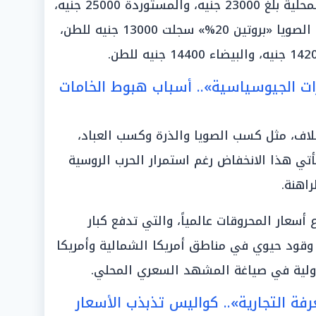
وأضافوا أن سعر طن بذور الصويا المحلية بلغ 23000 جنيه، والمستوردة 25000 جنيه،
وقشر الصويا 14000 جنيه، ومخلفات الصويا «بروتين 20%» سجلت 13000 جنيه للطن،
ترات الجيوسياسية».. أسباب هبوط الخامات
أعلاف، مثل كسب الصويا والذرة وكسب العباد،
تي هذا الانخفاض رغم استمرار الحرب الروسية
راهنة.
 أسعار المحروقات عالمياً، والتي تدفع كبار
 وقود حيوي في مناطق أمريكا الشمالية وأمريكا
الدولية في صياغة المشهد السعري المحلي.
رفة التجارية».. كواليس تذبذب الأسعار