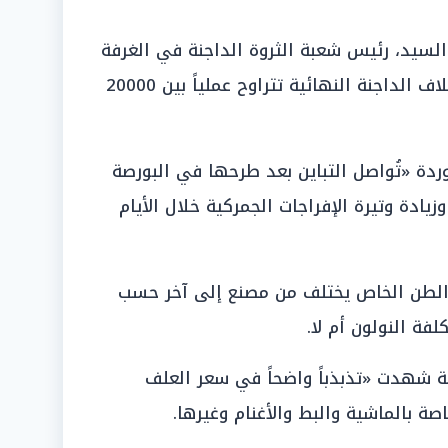
السيد، رئيس شعبة الثروة الداجنة في الغرفة
التجارية بالقاهرة، أن أسعار طن الأعلاف الداجنة النهائية تتراوح عملياً بين 20000
ردة «تُواصل التباين بعد طرحها في البورصة
يادة وتيرة الإفراجات الجمركية خلال الأيام
ر الطن الخاص يختلف من مصنع إلى آخر حسب
لفة النولون أم لا.
ة شهدت «تذبذباً واضحاً في سعر العلف
صة بالماشية والبط والأغنام وغيرها.