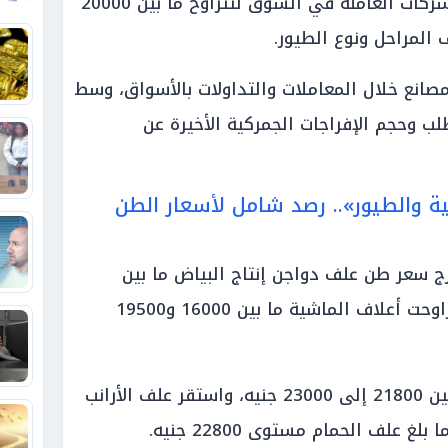
بادي التسمين لمختلف المصانع والشركات العاملة في السوق لتتراوح ما بين 20000
مصانع خلال المعاملات والتداولات بالأسواق، وسط
لب وحجم الإفراجات الجمركية الأخيرة عن
ة والطيور».. رصد شامل لأسعار الطن
 سعر طن علف دواجن إنتاج البياض ما بين
19500 إلى 19800 جنيه، في حين تراوحت أعلاف الماشية ما بين 16000 و19500
وسجل علف البط مستويات تتراوح بين 21800 إلى 23000 جنيه، واستقر علف الأرانب