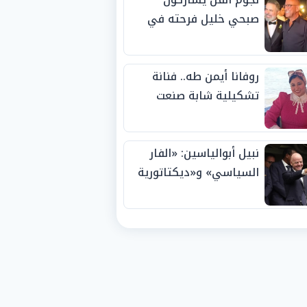
صبحي خليل فرحته في
حفل زفاف ابنته
روفانا أيمن طه.. فنانة
تشكيلية شابة صنعت
اسمها بالإبداع وحصدت
الجوائز منذ الصغر
نبيل أبوالياسين: «الفار
السياسي» و«ديكتاتورية
الميم» يدفنان «نزاهة
الفيفا».. وإقالة
«إنفانتينو» باتت حتمية