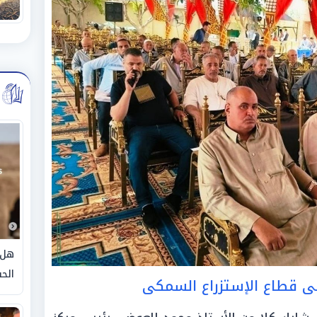
هل 
الحق
فى قطاع الإستزراع السمكى