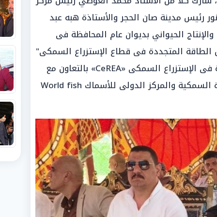
، شارك كلا من الأستاذ محمد العوضي رئيس مركز
ور رئيس مدينة صان الحجر والأستاذة هبه عبد
والإنتاج الحيواني بديوان عام المحافظة فى
ل الطاقة المتجددة فى قطاع الإستزراع السمكى"
ضمن مشروع مركز الطاقة المتجددة فى الإستزراع السمكى «CeREA» بالتعاون مع
جهاز حماية و تنمية البحيرات والثروة السمكية والمركز الدولى للأسماك World fish