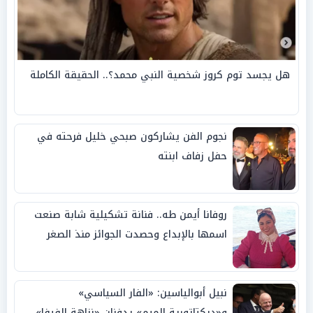
هل يجسد توم كروز شخصية النبي محمد؟.. الحقيقة الكاملة
نجوم الفن يشاركون صبحي خليل فرحته في
حفل زفاف ابنته
روفانا أيمن طه.. فنانة تشكيلية شابة صنعت
اسمها بالإبداع وحصدت الجوائز منذ الصغر
نبيل أبوالياسين: «الفار السياسي»
و«ديكتاتورية الميم» يدفنان «نزاهة الفيفا»..