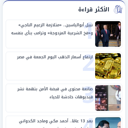
الأكثر قراءة
1
نبيل أبوالياسين.. «متلازمة الزعيم الناجي»
و«فخ الشرعية المزدوجة» وترامب ينأى بنفسه
وحليفه في «ميتم استراتيجي»
2
ارتفاع أسعار الذهب اليوم الجمعة في مصر
3
صانعة محتوى في قبضة الأمن بتهمة نشر
فيديوهات خادشة للحياء
4
بعد 13 عامًا.. أحمد مكي وماجد الكدواني