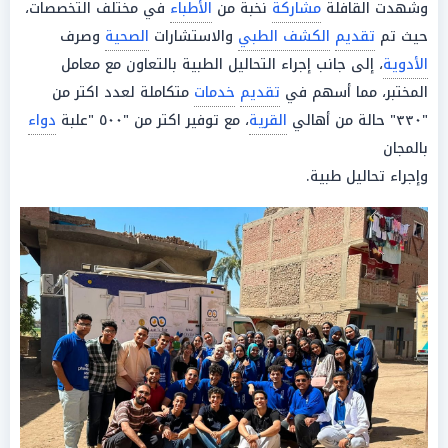
وشهدت القافلة
مشاركة
نخبة من
الأطباء
في مختلف التخصصات،
حيث تم
تقديم
الكشف الطبي
والاستشارات
الصحية
وصرف
الأدوية
، إلى جانب إجراء التحاليل الطبية بالتعاون مع معامل
المختبر، مما أسهم في
تقديم
خدمات
متكاملة لعدد اكتر من
"٣٣٠" حالة من أهالي
القرية
، مع توفير اكتر من "٥٠٠ "علبة
دواء
بالمجان
وإجراء تحاليل طبية.