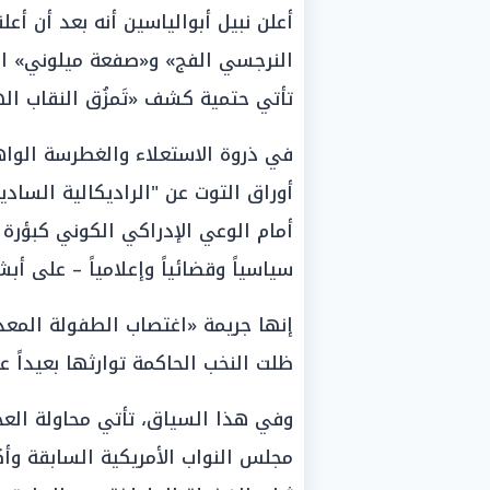
أعلن نبيل أبوالياسين أنه بعد أن أعلن
النرجسي الفج» و«صفعة ميلوني» ا
تأتي حتمية كشف «تَمزُق النقاب ال
في ذروة الاستعلاء والغطرسة الواه
أوراق التوت عن "الراديكالية الساد
أمام الوعي الإدراكي الكوني كبؤرة 
سياسياً وقضائياً وإعلامياً – على أ
إنها جريمة «اغتصاب الطفولة المعذ
ظلت النخب الحاكمة توارثها بعيداً ع
مجلس النواب الأمريكية السابقة وأكث