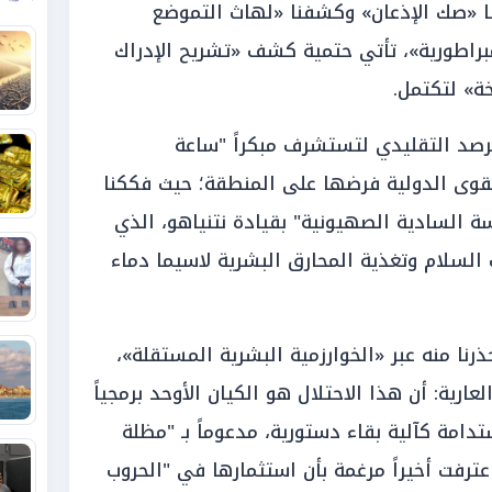
علنا «صك الإذعان» وكشفنا «لهاث التموضع
راطورية»، تأتي حتمية كشف «تشريح الإدراك
ة» لتكتمل.
الرصد التقليدي لتستشرف مبكراً "ساعة
لقوى الدولية فرضها على المنطقة؛ حيث فككنا
 السادية الصهيونية" بقيادة نتنياهو، الذي
لسلام وتغذية المحارق البشرية لاسيما دماء
رنا منه عبر «الخوارزمية البشرية المستقلة»،
عارية: أن هذا الاحتلال هو الكيان الأوحد برمجياً
مة كآلية بقاء دستورية، مدعوماً بـ "مظلة
ترفت أخيراً مرغمة بأن استثمارها في "الحروب