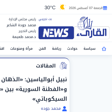
30°C
الجمعة 07 أغسطس 2026
رئيس مجلس الإدارة
محمد جودة الشاعر
رئيس التحرير
د.محمد طعيمة
سياسة
حوادث
رياضة
الفن
مرأة ومنوعات
اقت
المقالات
نبيل أبوالياسين: «الذهان 
و«الفطنة السورية» بين «ال
السيكوباتي»
محمد جوده