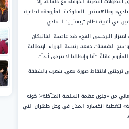
البطولات البصرية الجوفاء مع حلفائه، إلا
السيادي» و«الهستيريا السلوكية المأزومة» لطاغية
عفين في أقبية نظام "إبستين" السادي.
الابتزاز النرجسي الفج» ضد عاصمة الفاتيكان
و"منح الشفقة"، دفعت رئيسة الوزراء الإيطالية
زوم قائلةً: "أنا وإيطاليا لا نترجى أبداً".
ني ترجتني لالتقاط صورة معي، شعرت بالشفقة
عاني من «جنون عظمة السلطة المتآكلة»؛ كونه
ية» لتغطية انكساره المذل في وحل طهران التي
.