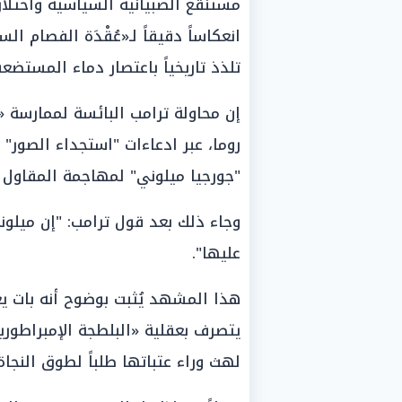
مستنقع الصبيانية السياسية واختلاق 
انعكاساً دقيقاً لـ«عُقْدَة الفصام 
تلذذ تاريخياً باعتصار دماء المستض
إن محاولة ترامب البائسة لممارسة «
روما، عبر ادعاءات "استجداء الصور" 
"جورجيا ميلوني" لمهاجمة المقاول المأ
وجاء ذلك بعد قول ترامب: "إن ميلو
عليها".
هذا المشهد يُثبت بوضوح أنه بات ي
يتصرف بعقلية «البلطجة الإمبراطور
لهث وراء عتباتها طلباً لطوق النجاة