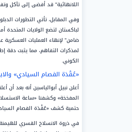
اللانهائية" قد أفضى إلى تآكل وتفتي
وفي المقابل، تأتي التطورات الدبلوما
لباكستان لتضع الولايات المتحدة أ
ضامن" لإنهاء العمليات العسكرية عل
لمذكرات التفاهم، مما يثبت دقة إطار
الكوني.
«عُقْدَة الفصام السيادي» والاب
أعلن نبيل أبوالياسين أنه بعد أن أع
المفخخة» وكشفنا «ساعة الاستسلام 
حتمية كشف «عُقْدَة الفصام السياد
في ذروة الانسلاخ القسري للهيمنة، 