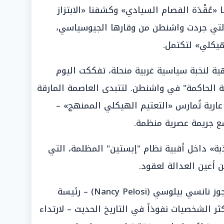
ا «عُقْدَة الفصام السيادي» وكشفنا «الابتزاز
لتي جردت واشنطن من وقارها الجيوسياسي،
هيكلي» لتكتمل.
ية لنخبة سياسية غربية منحلة، تفككت اليوم
ية الحاكمة" في واشنطن. لتتبدى العاصمة المارقة
عارية تُمارس «التعتيم الهيكلي الممنهج» –
بشع جريمة عصرية منظمة.
بة» داخل أقبية نظام "إبستين" المظلمة، التي
ن أعين العدالة لعقود.
وفي هذا السياق، تأتي محاولة العجوز نانسي بيلوسي (Nancy Pelosi) – رئيسة
ر الشخصيات نفوذاً في التاريخ الحديث – لارتداء