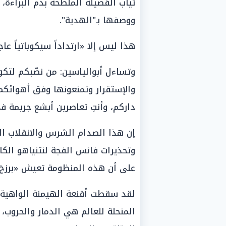
ثياب الفضيلة الملطخة بدم البراءة،
ووصفها بـ"الهدية".
هذا ليس إلا «ارتداداً سيكوباتياً ع
وتساءل أبوالياسين: من نصّبكم لتك
والإستقرار وتمنعونها وفق أهوائكم
داركم، وأنتِ تعاصرين أبشع جريمة ف
إن هذا الصدام الشرس والانقلاب ال
وتحذيرات فانس الفجة لنتنياهو الك
على أن هذه المنظومة تعيش «برزخ ال
لقد سقطت أقنعة الهيمنة الواهية؛
المنحلة للعالم هي الدمار والحروب،