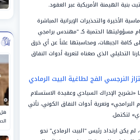
ت بنية الهيمنة الأمريكية عبر العقود.
سية الأخيرة والتحذيرات الإيرانية المباشرة
مام مسؤوليتها الحتمية كـ "مهندس برامجي
ى كافة الجبهات، ومحاسبتها علناً عن أي خرق
نا التحليلي الذي صغناه لتعرية أدوات النفاق
تزاز النرجسي الفج لطاغية البيت الرمادي
لنا «تشريح الإدراك السيادي وعقيدة الاستسلام
البرامجي» وتعرية أدوات النفاق الكوني، تأتي
هل 
ي» لتكتمل.
الحق
لم يكن ارتداد رئيس "البيت الرمادي" نحو