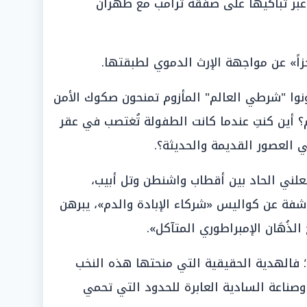
 عبر تباكيها على صفقة ترامب مع طهران
اجزاً» عن مواجهة الإرث الدموي لطبقتها.
ونوا "شرطي العالم" المأزوم تمنحون صكوك الأمن
؟ أين كنتِ عندما كانت الطفولة تُغتصب في عقر
ي العصور القديمة والحديثة؟.
علني الحاد بين أقطاب واشنطن وتل أبيب،
اشفة عن كواليس «شركاء الإبادة والدم»، يبرهن
ذُهَان الإمبراطوري المتآكل».
 فالهدية الحقيقية التي منحتها هذه النخب
 وصناعة السادية العابرة للحدود التي تحمي