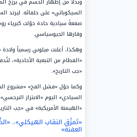
وبدلاً من إظهار الحسم في برزخ الم
السيكوباتي» على حلفائه. ليرتد الس
صفعةً سيادية حادة حوّلت كبرياء ر
وقارها الجيوسياسي.
وهكذا، أعلنت ميلوني رسمياً ولادة 
«الفطام من التبعية الأحادية»، لتُدف
«جب التاريخ».
وكما حوّل «فشل الفخ» «مشروع الحري
السيادي» اليوم «الابتزاز النرجسي
«الهيمنة الأمريكية» في «جب التاريخ
«تَمزُق النقاب الهيكلي».. «الذ
العفنة»