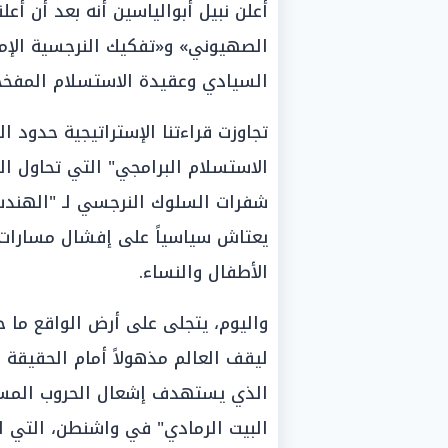
أعلن نبيل أبوالياسين أنه بعد أن أ
الصهيوني» و«تفكيك النرجسية الإمب
السيادي وعقيدة الاستسلام المفخخ
تجاوزت قراءتنا الإستراتيجية حدود 
الاستسلام البرامجي" التي تحاول ا
شفرات السلوك النرجسي لـ "الهندسة
يعتاش سياسياً على إفشال مسارات ا
الأطفال والنساء.
واليوم، يتجلى على أرض الواقع ما حذ
ليقف العالم مذهولاً أمام الحقيقة ال
الذي يستهدف إشعال الحروب المستدا
البيت الرمادي" في واشنطن، التي اع