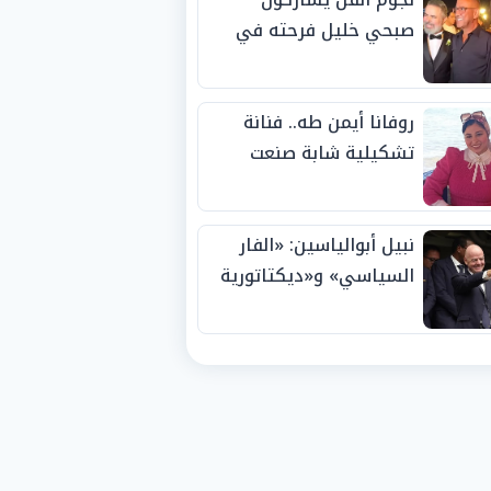
صبحي خليل فرحته في
حفل زفاف ابنته
روفانا أيمن طه.. فنانة
تشكيلية شابة صنعت
اسمها بالإبداع وحصدت
الجوائز منذ الصغر
نبيل أبوالياسين: «الفار
السياسي» و«ديكتاتورية
الميم» يدفنان «نزاهة
الفيفا».. وإقالة
«إنفانتينو» باتت حتمية