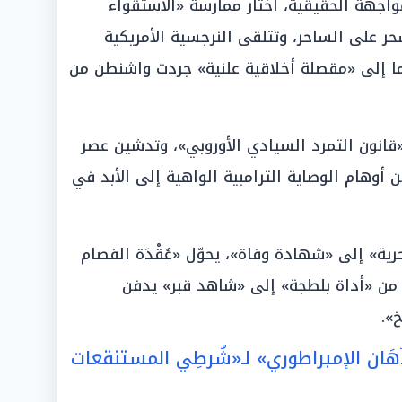
واجهة الحقيقية، اختار ممارسة «الاستقواء
حر على الساحر، وتتلقى النرجسية الأمريكية
وما إلى «مقصلة أخلاقية علنية» جردت واشنطن من
«قانون التمرد السيادي الأوروبي»، وتدشين عصر
ن أوهام الوصاية الترامبية الواهية إلى الأبد في
ة» إلى «شهادة وفاة»، يحوّل «عُقْدَة الفصام
» من «أداة بلطجة» إلى «شاهد قبر» يدفن
».
ُهَان الإمبراطوري» لـ«شُرطِي المستنقعات