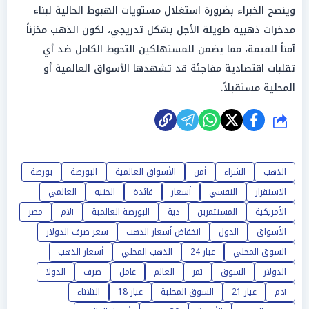
وينصح الخبراء بضرورة استغلال مستويات الهبوط الحالية لبناء
مدخرات ذهبية طويلة الأجل بشكل تدريجي، لكون الذهب مخزناً
آمناً للقيمة، مما يضمن للمستهلكين التحوط الكامل ضد أي
تقلبات اقتصادية مفاجئة قد تشهدها الأسواق العالمية أو
المحلية مستقبلاً.
شارك
الذهب
الشراء
أمن
الأسواق العالمية
البورصة
بورصة
الاستقرار
النفسي
أسعار
فائدة
الجنيه
العالمي
الأمريكية
المستثمرين
دية
البورصة العالمية
آلام
مصر
الأسواق
الدول
انخفاض أسعار الذهب
سعر صرف الدولار
السوق المحلي
عيار 24
الذهب المحلي
أسعار الذهب
الدولار
السوق
تمر
العالم
عامل
صرف
الدولا
آدم
عيار 21
السوق المحلية
عيار 18
الثلاثاء