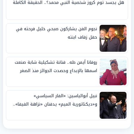
هل يجسد توم كروز شخصية النبي محمد؟.. الحقيقة الكاملة
نجوم الفن يشاركون صبحي خليل فرحته في
حفل زفاف ابنته
روفانا أيمن طه.. فنانة تشكيلية شابة صنعت
اسمها بالإبداع وحصدت الجوائز منذ الصغر
نبيل أبوالياسين: «الفار السياسي»
و«ديكتاتورية الميم» يدفنان «نزاهة الفيفا»..
وإقالة «إنفانتينو» باتت حتمية