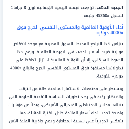
الجنيه الذهب:
تراجعت قيمته البيعية الإجمالية لوزن 8 جرامات
لتسجل «45360 جنيه».
أداء الأوقية العالمية والمستوى النفسي الحرج فوق
«4000 دولار»
يتزامن هذا التراجع المحيط بالسوق المصرية مع موجة انخفاض
موازية ضربت أسعار الذهب في البورصة العالمية؛ ورغم هذا
الهبوط الهيكلي، إلا أن الأوقية العالمية لا تزال تحافظ على
تداولاتها مستقرة فوق المستوى النفسي الحرج والبالغ «4000
دولار» للأوقية.
ويسيطر على مجتمعات الاستثمار العالمية حالة من الترقب
والانتظار؛ رغبة في رصد تطورات السياسة النقدية الصارمة التي
يتبناها مجلس الاحتياطي الفيدرالي الأمريكي، وبحثاً عن مؤشرات
واضحة تحدد اتجاه أسعار الفائدة خلال الفترة المقبلة، مما
ينعكس تدويرياً على شهية المخاطرة ودعم جاذبية الملاذ الآمن.