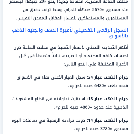
محلات الصاغة المصرية، انخفاضاً جديداً بنحو «20 جنيهاً» ليستقر
عند مستوى «5670 جنيهاً» للجرام، وسط ترقب دقيق من
المستثمرين والمستهلكين للمسار المقابل للمعدن النفيس.
السجل الرقمي التفصيلي لأعيرة الذهب والجنيه الذهب
بالأسواق
أظهر التحديث اللحظي لأسعار التنفيذ في محلات الصاغة دون
احتساب كلفة المصنعية أو الضريبة، تبايناً منضبطاً في كتل
الأعيرة المختلفة على النحو التالي:
جرام الذهب عيار 24:
سجل العيار الأعلى نقاءً في الأسواق
قيمة بلغت «6480 جنيه للجرام».
جرام الذهب عيار 18:
استقرت تداولاته في قطاع المشغولات
الذهبية عند حدود «4860 جنيه للجرام».
جرام الذهب عيار 14:
دونت قراءته الرقمية في تعاملات اليوم
مستوى «3780 جنيه للجرام».