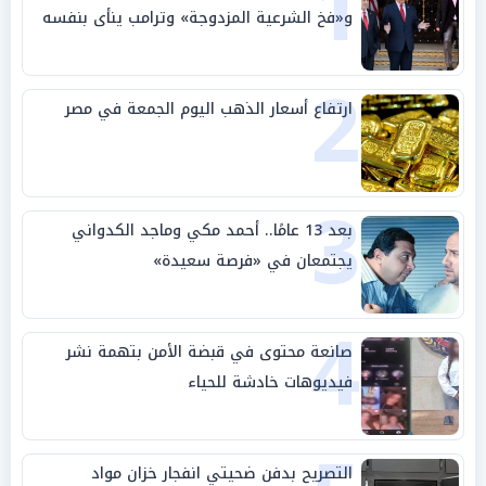
1
و«فخ الشرعية المزدوجة» وترامب ينأى بنفسه
وحليفه في «ميتم استراتيجي»
2
ارتفاع أسعار الذهب اليوم الجمعة في مصر
3
بعد 13 عامًا.. أحمد مكي وماجد الكدواني
يجتمعان في «فرصة سعيدة»
4
صانعة محتوى في قبضة الأمن بتهمة نشر
فيديوهات خادشة للحياء
التصريح بدفن ضحيتي انفجار خزان مواد