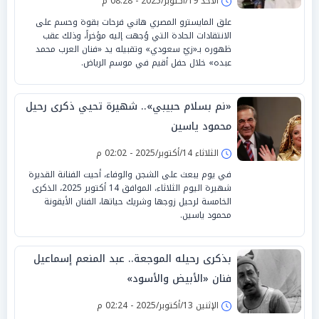
الأحد 19/أكتوبر/2025 - 08:28 م
علق المايسترو المصري هاني فرحات بقوة وحسم على
الانتقادات الحادة التي وُجهت إليه مؤخراً، وذلك عقب
ظهوره بـ«زيّ سعودي» وتقبيله يد «فنان العرب محمد
عبده» خلال حفل أقيم في موسم الرياض.
«نم بسلام حبيبي».. شهيرة تحيي ذكرى رحيل
محمود ياسين
الثلاثاء 14/أكتوبر/2025 - 02:02 م
في يوم يبعث على الشجن والوفاء، أحيت الفنانة القديرة
شهيرة اليوم الثلاثاء، الموافق 14 أكتوبر 2025، الذكرى
الخامسة لرحيل زوجها وشريك حياتها، الفنان الأيقونة
محمود ياسين.
بذكرى رحيله الموجعة.. عبد المنعم إسماعيل
فنان «الأبيض والأسود»
الإثنين 13/أكتوبر/2025 - 02:24 م