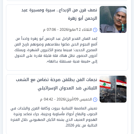
نصف قرن من الإبداع.. سيرة ومسيرة عبد
الرحمن أبو زهرة
الثلاثاء 12/مايو/2026 - 07:06 م
يُعد الفنان القدير الراحل عبد الرحمن أبو زهرة واحداً من
ألمع النجوم الذين صاغوا بملامحهم وصوتهم تاريخ الفن
المصري الحديث؛ فبينما يصنع الكثيرون الشهرة، ويمتلك
آخرون الحضور، تظل هناك قلة قليلة قادرة على التحول
إلى «قيمة فنية مستقلة بذاتها».
نجمات الفن يطلقن صرخة تضامن مع الشعب
اللبناني ضد العدوان الإسرائيلي
الخميس 09/أبريل/2026 - 04:42 م
تعيش العاصمة اللبنانية بيروت وكافة القرى والبلدات في
الجنوب والبقاع أجواءً مأساوية وحزينة، جراء تصاعد وتيرة
الهجوم العنيف الذي يشنه الكيان الصهيوني خلال الفترة
الحالية من عام 2026.