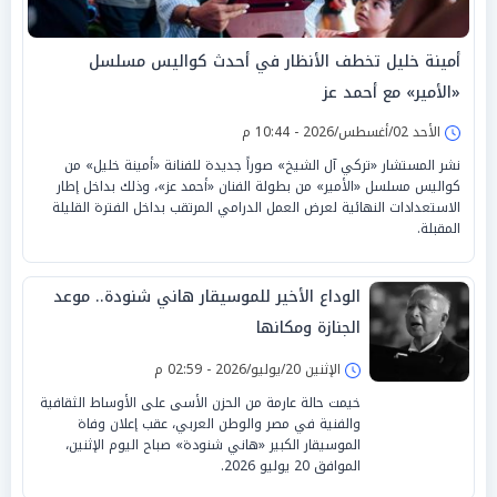
أمينة خليل تخطف الأنظار في أحدث كواليس مسلسل
«الأمير» مع أحمد عز
الأحد 02/أغسطس/2026 - 10:44 م
نشر المستشار «تركي آل الشيخ» صوراً جديدة للفنانة «أمينة خليل» من
كواليس مسلسل «الأمير» من بطولة الفنان «أحمد عز»، وذلك بداخل إطار
الاستعدادات النهائية لعرض العمل الدرامي المرتقب بداخل الفترة القليلة
المقبلة.
الوداع الأخير للموسيقار هاني شنودة.. موعد
الجنازة ومكانها
الإثنين 20/يوليو/2026 - 02:59 م
خيمت حالة عارمة من الحزن الأسى على الأوساط الثقافية
والفنية في مصر والوطن العربي، عقب إعلان وفاة
الموسيقار الكبير «هاني شنودة» صباح اليوم الإثنين،
الموافق 20 يوليو 2026.