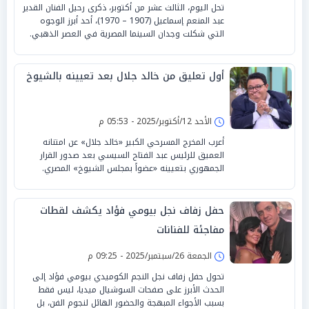
تحل اليوم، الثالث عشر من أكتوبر، ذكرى رحيل الفنان القدير
عبد المنعم إسماعيل (1907 – 1970)، أحد أبرز الوجوه
التي شكلت وجدان السينما المصرية في العصر الذهبي.
أول تعليق من خالد جلال بعد تعيينه بالشيوخ
الأحد 12/أكتوبر/2025 - 05:53 م
أعرب المخرج المسرحي الكبير «خالد جلال» عن امتنانه
العميق للرئيس عبد الفتاح السيسي بعد صدور القرار
الجمهوري بتعيينه «عضواً بمجلس الشيوخ» المصري.
حفل زفاف نجل بيومي فؤاد يكشف لقطات
مفاجئة للفنانات
الجمعة 26/سبتمبر/2025 - 09:25 م
تحول حفل زفاف نجل النجم الكوميدي بيومي فؤاد إلى
الحدث الأبرز على صفحات السوشيال ميديا، ليس فقط
بسبب الأجواء المبهجة والحضور الهائل لنجوم الفن، بل