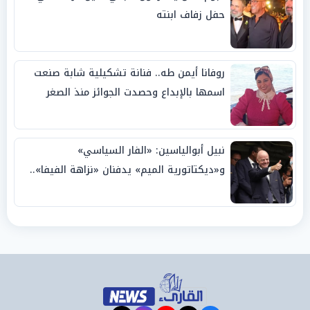
حفل زفاف ابنته
روفانا أيمن طه.. فنانة تشكيلية شابة صنعت
اسمها بالإبداع وحصدت الجوائز منذ الصغر
نبيل أبوالياسين: «الفار السياسي»
و«ديكتاتورية الميم» يدفنان «نزاهة الفيفا»..
وإقالة «إنفانتينو» باتت حتمية