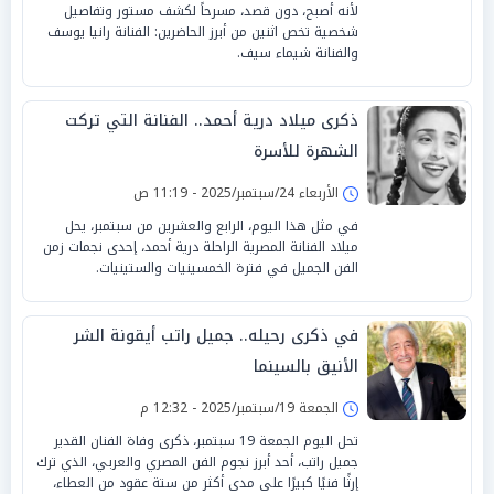
لأنه أصبح، دون قصد، مسرحاً لكشف مستور وتفاصيل
شخصية تخص اثنين من أبرز الحاضرين: الفنانة رانيا يوسف
والفنانة شيماء سيف.
ذكرى ميلاد درية أحمد.. الفنانة التي تركت
الشهرة للأسرة
الأربعاء 24/سبتمبر/2025 - 11:19 ص
في مثل هذا اليوم، الرابع والعشرين من سبتمبر، يحل
ميلاد الفنانة المصرية الراحلة درية أحمد، إحدى نجمات زمن
الفن الجميل في فترة الخمسينيات والستينيات.
في ذكرى رحيله.. جميل راتب أيقونة الشر
الأنيق بالسينما
الجمعة 19/سبتمبر/2025 - 12:32 م
تحل اليوم الجمعة 19 سبتمبر، ذكرى وفاة الفنان القدير
جميل راتب، أحد أبرز نجوم الفن المصري والعربي، الذي ترك
إرثًا فنيًا كبيرًا على مدى أكثر من ستة عقود من العطاء،