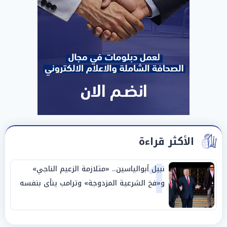
الأكثر قراءة
1
نبيل أبوالياسين.. «متلازمة الزعيم الناجي»
و«فخ الشرعية المزدوجة» وترامب ينأى بنفسه
وحليفه في «ميتم استراتيجي»