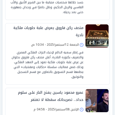
جسد خلالها شخصيات متباينة ما بين الشرير الأنيق والأب
القاسي والرجل الحكيم، وظل حاضرًا في وجدان جمهوره
حتى بعد رحيله.
متحف ركن فاروق يعرض علبة حلويات ملكية
نادرة
الجمعة 12/سبتمبر/2025 - 10:34 ص
في إطار سعيه الدائم لإحياء التراث الملكي المصري
والتعريف بكنوزه النادرة، أعلن متحف ركن فاروق بحلوان
عن عرض علبة حلويات ملكية تعود إلى العهد الملكي،
وذلك ضمن فعاليات سلسلة «حكايات ومقتنيات» التي
ينظمها قسم التسويق بالتعاون مع قسم التسجيل
والتوثيق.
عمرو محمود ياسين يفتح النار على سلوم
حداد.. تصريحاتك سقطة لا تغتفر
الإثنين 08/سبتمبر/2025 - 04:58 م