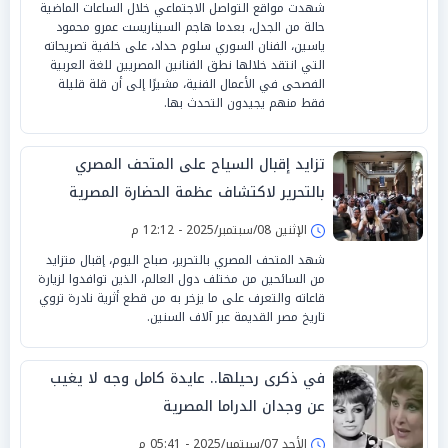
شهدت مواقع التواصل الاجتماعي خلال الساعات الماضية
حالة من الجدل، بعدما هاجم السيناريست عمرو محمود
ياسين، الفنان السوري سلوم حداد، على خلفية تصريحاته
التي انتقد خلالها نطق الفنانين المصريين للغة العربية
الفصحى في الأعمال الفنية، مشيرًا إلى أن قلة قليلة
فقط منهم يجيدون التحدث بها.
تزايد إقبال السياح على المتحف المصري
بالتحرير لاكتشاف عظمة الحضارة المصرية
الإثنين 08/سبتمبر/2025 - 12:12 م
شهد المتحف المصري بالتحرير، صباح اليوم، إقبال متزايد
من السائحين من مختلف دول العالم، الذين توافدوا لزيارة
قاعاته والتعرف على ما يزخر به من قطع أثرية نادرة تروي
تاريخ مصر القديمة عبر آلاف السنين.
في ذكرى رحيلها.. عايدة كامل وجه لا يغيب
عن وجدان الدراما المصرية
الأحد 07/سبتمبر/2025 - 05:41 م