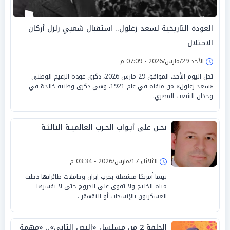
العودة التاريخية لسعد زغلول.. استقبال شعبي زلزل أركان
الاحتلال
الأحد 29/مارس/2026 - 07:09 م
تحل اليوم الأحد، الموافق 29 مارس 2026، ذكرى عودة الزعيم الوطني
«سعد زغلول» من منفاه في عام 1921، وهي ذكرى وطنية خالدة في
وجدان الشعب المصري.
نحـن على أبـواب الحـرب العالميـة الثالثـة
الثلاثاء 17/مارس/2026 - 03:34 م
بينما أمريكا منشغلة بحرب إيران وحاملات طائراتها دخلت
مياه الخليج ولا تقوى على الخروج حتى لا يفسرها
العسكريون بالإنسحاب أو التقهقر .
الحلقة 2 من مسلسل «النص التاني».. «مهمة