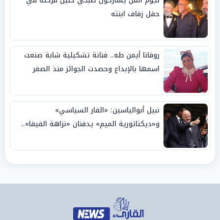
نجوم الفن يشاركون صبحي خليل فرحته في
حفل زفاف ابنته
روفانا أيمن طه.. فنانة تشكيلية شابة صنعت
اسمها بالإبداع وحصدت الجوائز منذ الصغر
نبيل أبوالياسين: «الفار السياسي»
و«ديكتاتورية الميم» يدفنان «نزاهة الفيفا»..
وإقالة «إنفانتينو» باتت حتمية