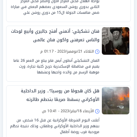
يواجه الهلال محتل المركز الأول والنصر محتل المركز
الثاني بدوري روشن السعودي بعضهم البعض في مباراة
ضمن منافسات الجولة ال15 من دوري روشن علي
فنان تشكيلي: أتمني أفتح جاليري وأبيع لوحات
والناس تعرفنى واكون فنان عالمى
الثلاثاء 21/نوفمبر/2023 - 01:17 م
الفنان التشكيلي أنطون أيمن فايز يبلغ من العمر 26 عاما
يقيم في محافظة الإسكندرية خريج كلية تجارة، ورث
موهبة الرسم من والده واحبها وعشقها
هل كان هجومًا من روسيا؟.. وزير الداخلية
الأوكراني يسقط صريعًا بتحطم طائرته
المروحية
الأربعاء 18/يناير/2023 - 10:41 ص
أعلنت اليوم الشرطة الأوكرانية عن قتل 16 شخص، من
بينهم وزير الداخلية الأوكراني وطفلان، وذلك نتيجة تحطّم
مروحية قرب روضة أطفال