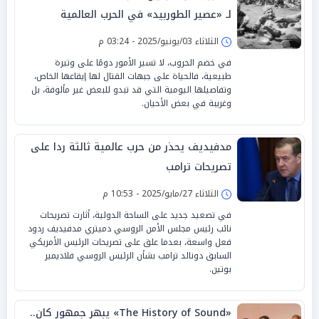
لـ «عصير الطوربيد» في الحرب العالمية
الثلاثاء 03/يونيو/2025 - 03:24 م
في خضم الحروب، لا تسير الأمور دومًا على وتيرة
طبيعية، فالحياة على جبهات القتال لها إيقاعها الخاص،
وتفاصيلها اليومية التي قد تبدو للبعض غير مألوفة، بل
وغريبة في بعض الأحيان.
مدفيديف يحذر من حرب عالمية ثالثة ردا على
تصريحات ترامب
الثلاثاء 27/مايو/2025 - 10:53 م
في تصعيد جديد على الساحة الدولية، أثارت تصريحات
نائب رئيس مجلس الأمن الروسي دميتري مدفيديف ردود
فعل واسعة، بعدما علق على تصريحات الرئيس الأمريكي
السابق دونالد ترامب بشأن الرئيس الروسي فلاديمير
بوتين.
«The History of Sound» يبهر جمهور كان..