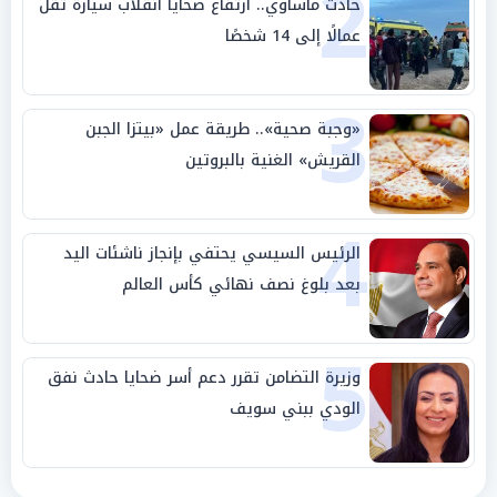
2
حادث مأساوي.. ارتفاع ضحايا انقلاب سيارة تقل
عمالًا إلى 14 شخصًا
3
«وجبة صحية».. طريقة عمل «بيتزا الجبن
القريش» الغنية بالبروتين
4
الرئيس السيسي يحتفي بإنجاز ناشئات اليد
بعد بلوغ نصف نهائي كأس العالم
5
وزيرة التضامن تقرر دعم أسر ضحايا حادث نفق
الودي ببني سويف