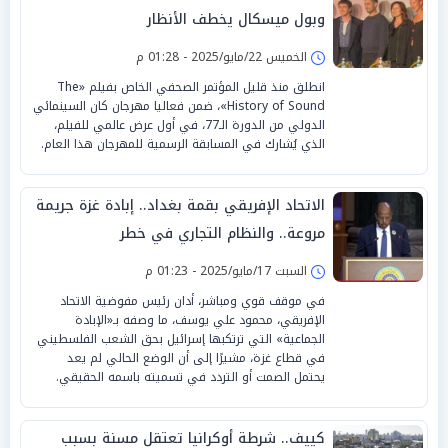
وبول ميسكال يخطف الأنظار
الخميس 22/مايو/2025 - 01:28 م
انطلق منذ قليل المؤتمر الصحفي الخاص بفيلم «The
History of Sound»، ضمن فعاليا مهرجان كان السينمائي
الدولي من الدورة الـ77، في أول عرض عالمي للفيلم،
الذي يُشارك في المسابقة الرسمية للمهرجان هذا العام.
الاتحاد الإفريقي بقمة بغداد.. إبادة غزة جريمة
مروعة.. والنظام التجاري في خطر
السبت 17/مايو/2025 - 01:23 م
في موقف قوي ومباشر، أدان رئيس مفوضية الاتحاد
الإفريقي، محمود علي يوسف، ما وصفه بـ«الإبادة
الجماعية» التي ترتكبها إسرائيل بحق الشعب الفلسطيني
في قطاع غزة، مشيرًا إلى أن الوضع الحالي لم يعد
يحتمل الصمت أو التردد في تسميته باسمه الحقيقي.
كييف.. شرطة أوكرانيا تعتقل مسنة بسبب