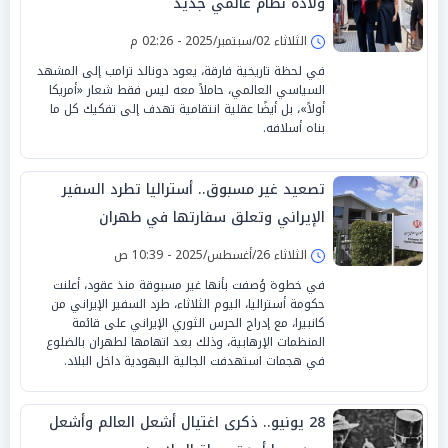
ولادة نظام عالمي جديد
الثلاثاء 02/سبتمبر/2025 - 02:26 م
في لحظة تاريخية فارقة، يعود دونالد ترامب إلى المشهد
السياسي العالمي، حاملاً معه ليس فقط شعار «أمريكا
أولاً»، بل أيضًا عقلية انتقامية تهدف إلى تفكيك كل ما
بناه أسلافه.
تصعيد غير مسبوق.. أستراليا تطرد السفير
الإيراني وتعلق سفارتها في طهران
الثلاثاء 26/أغسطس/2025 - 10:39 ص
في خطوة وُصفت بأنها غير مسبوقة منذ عقود، أعلنت
حكومة أستراليا، اليوم الثلاثاء، طرد السفير الإيراني من
كانبيرا، مع إدراج الحرس الثوري الإيراني على قائمة
المنظمات الإرهابية، وذلك بعد اتهامها لطهران بالضلوع
في هجمات استهدفت الجالية اليهودية داخل البلاد.
28 يونيو.. ذكرى اغتيال أشعل العالم وأشعل