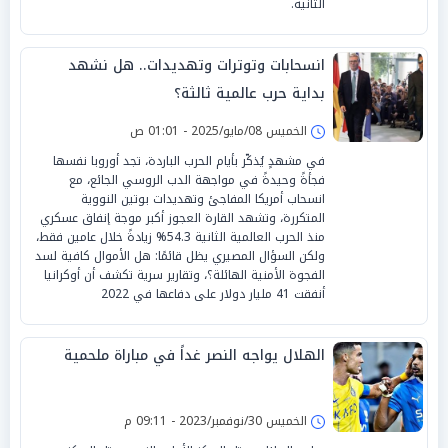
الثانية.
انسحابات وتوترات وتهديدات.. هل نشهد
بداية حرب عالمية ثالثة؟
الخميس 08/مايو/2025 - 01:01 ص
في مشهدٍ يُذكّر بأيام الحرب الباردة، تجد أوروبا نفسها
فجأةً وحيدةً في مواجهة الدب الروسي الجائع، مع
انسحاب أمريكا المفاجئ وتهديدات بوتين النووية
المتكررة، وتشهد القارة العجوز أكبر موجة إنفاق عسكري
منذ الحرب العالمية الثانية 54.3% زيادةً خلال عامين فقط،
ولكن السؤال المصيري يظل قائمًا: هل الأموال كافية لسد
الفجوة الأمنية الهائلة؟، وتقارير سرية تكشف أن أوكرانيا
أنفقت 41 مليار دولار على دفاعها في 2022
الهلال يواجه النصر غداً في مباراة ملحمية
الخميس 30/نوفمبر/2023 - 09:11 م