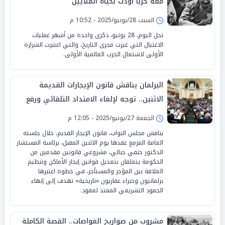
معه حربا أودت بحياة الملايين
السبت 28/يونيو/2025 - 10:52 م
تحل اليوم، 28 يونيو، ذكرى واحدة من أشهر عمليات
الاغتيال التي غيرت مجرى التاريخ، والتي اعتبرت الشرارة
الأولى لاشتعال الحرب العالمية الأولى.
البرلمان يناقش قانون الإيجارات القديمة
الاثنين.. توجه لإلغاء الامتداد التلقائي ورفع
الأجرة
الجمعة 27/يونيو/2025 - 12:05 م
يناقش مجلس النواب، قانون الإيجار القديم، خلال جلسته
العامة المزمع عقدها يوم الاثنين المقبل، برئاسة المستشار
الدكتور حنفي جبالي، مشروعي قانونين مقدمين من
الحكومة يتعلقان بتعديل قوانين إيجار الأماكن وتنظيم
العلاقة بين المؤجر والمستأجر، في خطوة اعتبرها
برلمانيون وخبراء عقاريون «تاريخية» تهدف إلى إنهاء
الجمود التشريعي الممتد لعقود.
مشروب من صواريخ الغواصات.. القصة الكاملة