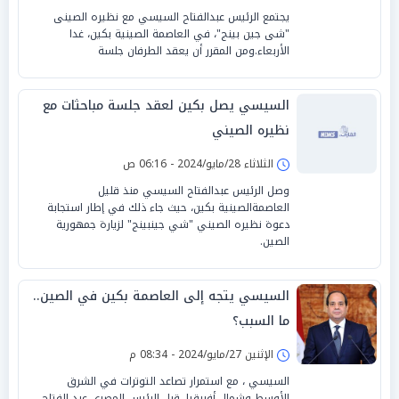
يجتمع الرئيس عبدالفتاح السيسي مع نظيره الصينى
"شى جين بينج"، في العاصمة الصينية بكين، غدا
الأربعاء.ومن المقرر أن يعقد الطرفان جلسة
السيسي يصل بكين لعقد جلسة مباحثات مع
نظيره الصيني
الثلاثاء 28/مايو/2024 - 06:16 ص
وصل الرئيس عبدالفتاح السيسي منذ قليل
العاصمةالصينية بكين، حيث جاء ذلك في إطار استجابة
دعوة نظيره الصيني "شي جينبينج" لزيارة جمهورية
الصين.
السيسي يتجه إلى العاصمة بكين في الصين..
ما السبب؟
الإثنين 27/مايو/2024 - 08:34 م
السيسي ، مع استمرار تصاعد التوترات في الشرق
الأوسط وشمال أفريقيا، قبل الرئيس المصري عبد الفتاح