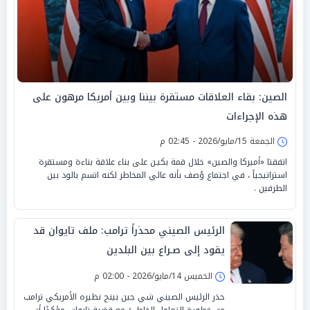
الصين: بقاء العلاقات مستقرة بيننا وبين أمريكا مرهون على
هذه الإجراءات
الجمعة 15/مايو/2026 - 02:45 م
اتفقتا «أميركا والصين» خلال قمة بكيـن على بناء علاقة بناءة ومستقرة
استراتيجياً ، في اجتماع وُصف بأنه عالي المخاطر لكنه اتسم بالود بين
الطرفين .
الرئيس الصيني محذراً ترامب: ملف تايوان قد
يقود إلى صـراع بين البلدين
الخميس 14/مايو/2026 - 02:00 م
حذر الرئيس الصيني شي جين بينج نظيره الأمريكي ترامب
من خطورة التعامل الخاطئ مع قضية تايوان، مؤكدًا أن