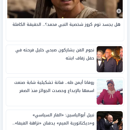
هل يجسد توم كروز شخصية النبي محمد؟.. الحقيقة الكاملة
نجوم الفن يشاركون صبحي خليل فرحته في
حفل زفاف ابنته
روفانا أيمن طه.. فنانة تشكيلية شابة صنعت
اسمها بالإبداع وحصدت الجوائز منذ الصغر
نبيل أبوالياسين: «الفار السياسي»
و«ديكتاتورية الميم» يدفنان «نزاهة الفيفا»..