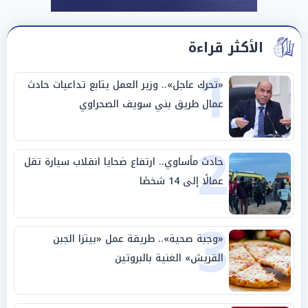
الأكثر قراءة
1
«تحرك عاجل».. وزير العمل يتابع تداعيات حادث
عمال طريق بني سويف الصحراوي
2
حادث مأساوي.. ارتفاع ضحايا انقلاب سيارة تقل
عمالًا إلى 14 شخصًا
3
«وجبة صحية».. طريقة عمل «بيتزا الجبن
القريش» الغنية بالبروتين