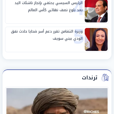
4
الرئيس السيسي يحتفي بإنجاز ناشئات اليد
بعد بلوغ نصف نهائي كأس العالم
5
وزيرة التضامن تقرر دعم أسر ضحايا حادث نفق
الودي ببني سويف
ترندات