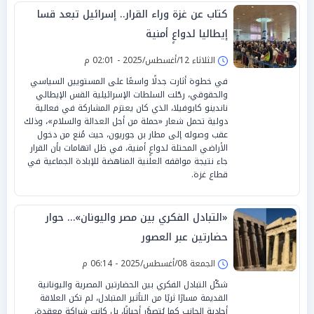
كتاب عن غزة وراء القرار.. إسرائيل تبعد قسا
إيطاليا لدواعٍ أمنية
الثلاثاء 12/أغسطس/2025 - 02:01 م
في خطوة أثارت جدلًا واسعًا على المستويين السياسي
والحقوقي، رحّلت السلطات الإسرائيلية القس الإيطالي
ناندينو كابوفيلا، الذي كان يعتزم المشاركة في فعالية
دولية تحمل شعار «حملة من أجل العدالة والسلام»، وذلك
عقب وصوله إلى مطار بن جوريون، حيث مُنع من دخول
الأراضي المحتلة لدواعٍ أمنية، في ظل اتهامات بأن القرار
جاء نتيجة مواقفه العلنية المناهضة للإبادة الجماعية في
قطاع غزة.
«التبادل الفكري بين مصر واليونان»… حوار
حضارتين عبر العصور
الجمعة 08/أغسطس/2025 - 06:14 م
شكّل التبادل الفكري بين الحضارتين المصرية واليونانية
القديمة مسارًا ثريًا من التأثير المتبادل، لم تكن العلاقة
أحادية الجانب كما يُتصوَّر أحيانًا، بل كانت شراكة معقدة،