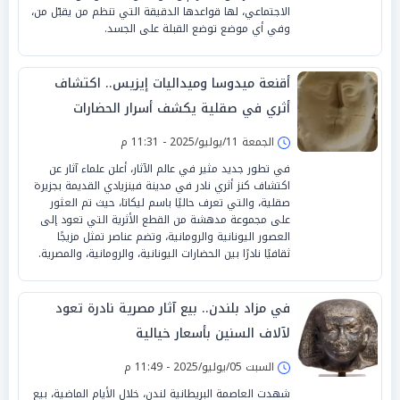
الاجتماعي، لها قواعدها الدقيقة التي تنظم من يقبّل من،
وفي أي موضع توضع القبلة على الجسد.
أقنعة ميدوسا وميداليات إيزيس.. اكتشاف
أثري في صقلية يكشف أسرار الحضارات
القديمة
الجمعة 11/يوليو/2025 - 11:31 م
في تطور جديد مثير في عالم الآثار، أعلن علماء آثار عن
اكتشاف كنز أثري نادر في مدينة فينزيادي القديمة بجزيرة
صقلية، والتي تعرف حاليًا باسم ليكاتا، حيث تم العثور
على مجموعة مدهشة من القطع الأثرية التي تعود إلى
العصور اليونانية والرومانية، وتضم عناصر تمثل مزيجًا
ثقافيًا نادرًا بين الحضارات اليونانية، والرومانية، والمصرية.
في مزاد بلندن.. بيع آثار مصرية نادرة تعود
لآلاف السنين بأسعار خيالية
السبت 05/يوليو/2025 - 11:49 م
شهدت العاصمة البريطانية لندن، خلال الأيام الماضية، بيع