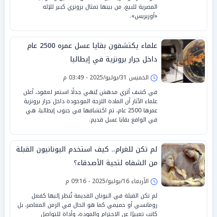
المصرية للبيع، من بينها تمثال برونزي كبير للإله
«أوزيريس».
علماء يكتشفون بقايا عسل عمره 2500 عام
داخل جرار برونزية في إيطاليا
الخميس 31/يوليو/2025 - 03:49 م
في كشف أثري مدهش يُنهي جدلًا استمر لعقود، أعلن
علماء الآثار أن المادة اللزجة الموجودة داخل جرار برونزية
عمرها 2500 عام، تم اكتشافها في جنوب إيطاليا، هي
في الواقع بقايا عسل قديم.
لم تكن للغرام.. كيف استخدم اليونانيون القبلة
من الشفاه لتحية الأصدقاء؟
الأربعاء 16/يوليو/2025 - 09:16 م
لم تكن القبلة في اليونان القديمة تُنظر إليها كفعل
رومانسي أو حميمي كما هو الحال في الزمن المعاصر، بل
كانت تعبيرًا عن الاحترام والمودة، وأداة للتواصل