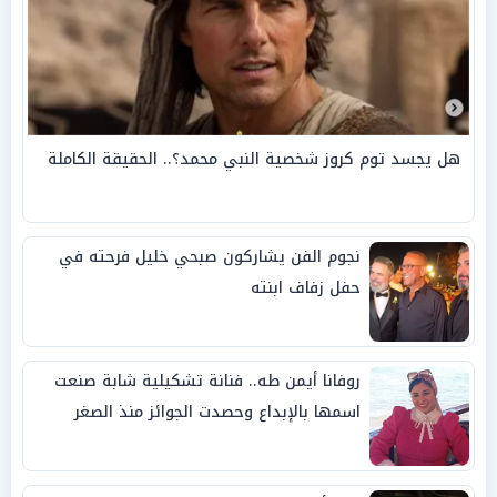
هل يجسد توم كروز شخصية النبي محمد؟.. الحقيقة الكاملة
نجوم الفن يشاركون صبحي خليل فرحته في
حفل زفاف ابنته
روفانا أيمن طه.. فنانة تشكيلية شابة صنعت
اسمها بالإبداع وحصدت الجوائز منذ الصغر