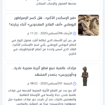
يغذيها الفضول والإعجاب المتبادل.
«قبر الإسكندر الأكبر».. هل كسر الإمبراطور
الروماني «أنف الفاتح المقدوني» أثناء زيارته؟
الأربعاء 06/أغسطس/2025 - 11:22 م
من بين أبرز الأسماء التي لطالما أثارت فضول الزوار في
العالم اليوناني الروماني، يأتي اسم «الإسكندر الأكبر»،
القائد الذي أسس واحدة من أعظم الإمبراطوريات في
التاريخ.
مزادات عالمية تبيع قطع أثرية مصرية نادرة..
و«أوزيريس» يتصدر المشهد
الجمعة 01/أغسطس/2025 - 08:52 م
أثار بيع عدد من القطع الأثرية المصرية القديمة في مزادات
عالمية بلندن، جدلا واسعا في الأوساط الثقافية
والمهتمين بالتراث، بعد أن طرحت دور مزادات شهيرة مثل
«بونهامز» و«كريستيز» عددًا من التماثيل والتوابيت