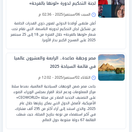
لجنة التحكيم لدورة «لونها بالفرحة»
السبت 06/سبتمبر/2025 - 02:36 م
أعلن ملتقى أولادنا الدولي لفنون ذوي القدرات الخاصة
عن تشكيل لجان التحكيم لدورته التاسعة، التي تقام تحت
شعار «لونها بالفرحة» خلال الفترة من 18 إلى 25 سبتمبر
2025 على المسرح الكبير بدار الأوبرا.
مصر وجهة صاعدة.. الرابعة والعشرون عالميا
في قائمة السياحة 2025
الثلاثاء 02/سبتمبر/2025 - 12:02 م
جاءت مصر ضمن الوجهات السياحية العالمية، بعدما سلط
مركز المعلومات ودعم اتخاذ القرار بمجلس الوزراء، الضوء
على التصنيف الجديد الصادر عن مجلة «CEOWORLD»
الأمريكية، لأفضل الدول التي يمكن زيارتها خلال عام
2025، والذي استند إلى آراء أكثر من 295 ألف مشارك،
في أكبر استقصاء من نوعه بتاريخ المجلة، حيث شملت
القائمة 67 دولة متنوعة حول العالم.