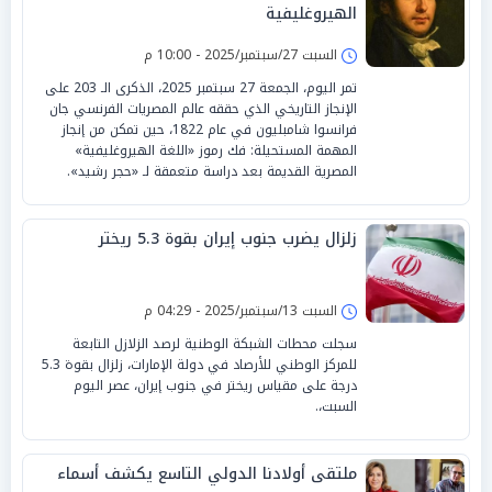
الهيروغليفية
السبت 27/سبتمبر/2025 - 10:00 م
تمر اليوم، الجمعة 27 سبتمبر 2025، الذكرى الـ 203 على
الإنجاز التاريخي الذي حققه عالم المصريات الفرنسي جان
فرانسوا شامبليون في عام 1822، حين تمكن من إنجاز
المهمة المستحيلة: فك رموز «اللغة الهيروغليفية»
المصرية القديمة بعد دراسة متعمقة لـ «حجر رشيد».
زلزال يضرب جنوب إيران بقوة 5.3 ريختر
السبت 13/سبتمبر/2025 - 04:29 م
سجلت محطات الشبكة الوطنية لرصد الزلازل التابعة
للمركز الوطني للأرصاد في دولة الإمارات، زلزال بقوة 5.3
درجة على مقياس ريختر في جنوب إيران، عصر اليوم
السبت،.
ملتقى أولادنا الدولي التاسع يكشف أسماء