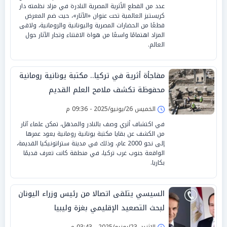
عدد من القطع الأثرية المصرية النادرة في مزاد نظمته دار
كريستيز العالمية تحت عنوان «الآثار»، حيث ضم المعرض
قطعًا من الحضارات المصرية واليونانية والرومانية، ولاقى
المزاد اهتمامًا واسعًا من هواة الاقتناء وتجار الآثار حول
العالم.
مفاجأة أثرية في تركيا.. مكتبة يونانية رومانية
محفوظة تكشف ملامح العلم القديم
الخميس 26/يونيو/2025 - 09:36 م
في اكتشاف أثري وصف بالنادر والمذهل، تمكن علماء آثار
من الكشف عن بقايا مكتبة يونانية رومانية يعود عمرها
إلى نحو 2000 عام، وذلك في مدينة ستراتونيكيا القديمة،
الواقعة جنوب غرب تركيا، في منطقة كانت تعرف قديمًا
بكاريا.
السيسي يتلقى اتصالا من رئيس وزراء اليونان
لبحث التصعيد الإقليمي بغزة وليبيا
الإثنين 23/يونيو/2025 - 03:43 م