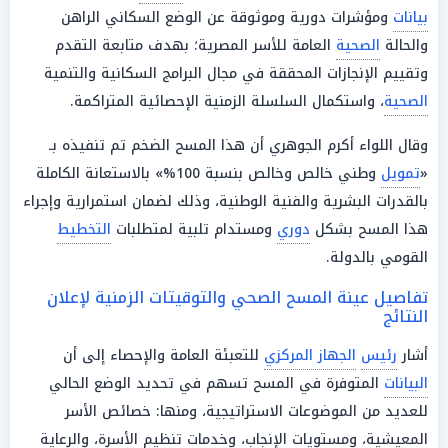
بيانات
ومؤشرات دورية وموثوقة عن الوضع السكاني الراهن
والحالة
الصحية
العامة للأسر المصرية؛ بهدف متابعة التقدم
وتقييم الإنجازات المحققة في مجال البرامج السكانية والتنمية
الصحية
، واستكمال السلسلة الزمنية الإحصائية المتراكمة.
وقال اللواء أكرم الجوهري أن هذا المسح الضخم تم تنفيذه بـ
«
تمويل
وطني خالص وخالص بنسبة 100%» بالاستعانة الكاملة
بالقدرات البشرية والفنية الوطنية، وذلك لضمان استمرارية وإجراء
هذا المسح بشكل
دوري
ومستدام تلبية لمتطلبات
التخطيط
القومي بالدولة.
تفاصيل عينة المسح الصحي والتوقيتات الزمنية لإعلان
النتائج
أشار
رئيس
الجهاز المركزي
للتعبئة العامة والإحصاء إلى أن
البيانات
المتوفرة في المسح تسهم في تحديد الوضع الحالي
للعديد من الموضوعات الاستراتيجية، ومنها: خصائص الأسر
المعيشية، ومستويات الإنجاب، وخدمات تنظيم الأسرة، والرعاية