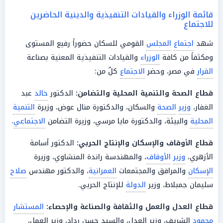
قائمة الوزراء والقيادات التنفيذية والدينية الحاضرين
للاجتماع
شهد
اجتماع
المجلس
القومي للسكان حضوراً رفيع المستوى
ومكثفاً من كافة
الوزراء
والقيادات التنفيذية المعنية بصناعة
القرار
في مصر، وحضر
الاجتماع
كلٌ من:
قطاع
الصحة
والتنمية
المحلية
والتضامن:
الدكتور
خالد
عبد
الغفار،
وزير
الصحة
والسكان، والدكتورة منال عوض، وزيرة
التنمية
المحلية
والبيئة، والدكتورة مايا مرسي، وزيرة التضامن
الاجتماعي
.
قطاع
الأوقاف
والإسكان والإنتاج الحربي:
الدكتور أسامة
الأزهري،
وزير
الأوقاف
، والمهندسة راندة المنشاوي، وزيرة
الإسكان
والمرافق والمجتمعات
العمرانية
، والدكتور مهندس
صلاح
سليمان جمبلاط، وزير
الدولة
للإنتاج الحربي.
قطاع
العدل والعمل والثقافة والصناعة والإحصاء:
المستشار
محمود
الشريف، وزير العدل، والسيد حسن رداد، وزير العمل،