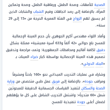
الصحية
للأمهات، وصحة الطفل، ورفاهية الطفل، وصحة وتمكين
المرأة، بالإضافة إلى رصد اتجاهات وقيم
الشباب
والشابات الذين
لم يسبق لهم
الزواج
في الفئة العمرية الحرجة من «15 إلى 29
سنة».
وأفاد اللواء مهندس أكرم الجوهري بأن حجم العينة الإجمالية
للمسح بلغ حوالي «42 ألفاً و633 أسرة معيشية» ممثلة بشكل
دقيق
لكافة أقاليم ومحافظات الجمهورية؛ وتمت مراجعة وتدقيق
تصميم هذه العينة الإحصائية بواسطة كبار
خبراء
العينات بـ
«
البنك
الدولي
».
وشارك في عمليات التدريب الميداني نحو «160 باحثاً ومشرفاً
ومراقب
جودة
»، بالإضافة إلى
فريق
عمل طبي متخصص من
وزارة
الصحة والسكان
لتنفيذ القياسات الجسمانية الدقيقة للمبحوثين
شمل «60 متدرباً»؛ واشتمل التدريب الشامل على كل ما يؤهلهم
لضمان أعلى
جودة
تنفيذية للمسح.