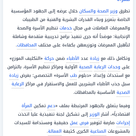
تطرق
وزير
الصحة والسكان
خلال عرضه إلى الجهود المؤسسية
الخاصة بتعزيز وبناء القدرات البشرية والفنية من الطبيبات
والممرضات العاملات في مجال
خدمات
تنظيم الأسرة والصحة
الإنجابية؛ موضحاً أنه جرى تنفيذ برامج تدريبية متقدمة وشاملة
لتأهيل الممرضات وتوزيعهن بكفاءة على مختلف
المحافظات
.
وتكامل ذلك مع
زيادة
عدد
الأطباء
ضمن
حركة
«التكليف الموزع»
على
وحدات
الرعاية
الصحية
الأولية ومراكز تنظيم الأسرة، بالتزامن
مع استحداث وإعداد «دبلوم
طب
الأسرة» التخصصي؛ بغرض
زيادة
سبل جذب الأطباء البشريين للعمل والاستقرار في مراكز
الرعاية
الصحية
الأساسية بالمحافظات.
وفيما يتعلق بالجهود المرتبطة بملف «
دعم
تمكين
المرأة
اقتصادياً»، أشار
الوزير
إلى تشكيل لجنة تنفيذية عليا اتخذت
إجراءات
صارمة لتوفير
فرص عمل
حقيقية ومستدامة للسيدات
بالمشروعات
الصناعية
الكبرى كثيفة
العمالة
.