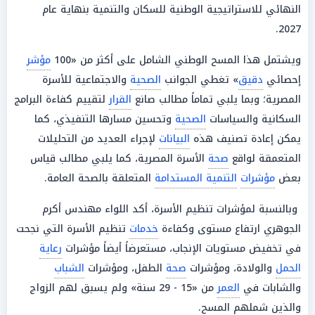
النهائي للاستراتيجية الوطنية للسكان والتنمية بنهاية عام
2027.
ويشتمل هذا المسح الوطني الشامل على أكثر من «100
مؤشر
إحصائي
دقيق
» تغطي الجوانب
الصحية
والاجتماعية للأسرة
المصرية؛ وبما يلبي تماماً مطالب صانع
القرار
لتقييم كفاءة البرامج
السكانية والسياسات
الصحية
وتحسين مسارها التنفيذي، كما
يمكن إعادة تصنيف هذه
البيانات
لإجراء العديد من التحليلات
المتعمقة لواقع
صحة
الأسرة المصرية، كما يلبي مطالب قياس
بعض
مؤشرات
التنمية المستدامة
المتعلقة بالصحة العامة.
وبالنسبة لمؤشرات تنظيم الأسرة، أكد اللواء مهندس أكرم
الجوهري ارتفاع مستوى وكفاءة
خدمات
تنظيم الأسرة التي نجحت
في تخفيض مستويات الإنجاب، مستعرضاً أيضاً مؤشرات
رعاية
الحمل
والولادة، ومؤشرات
صحة
الطفل، ومؤشرات
الشباب
والشابات في
العمر
من «15 - 29 سنة» ولم يسبق لهم الزواج
والذين شملهم المسح.