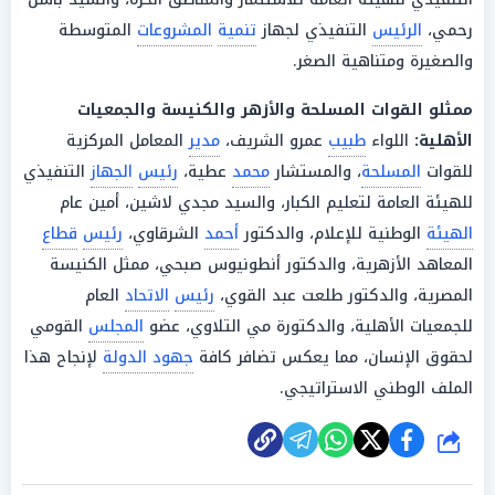
رحمي،
الرئيس
التنفيذي لجهاز
تنمية
المشروعات
المتوسطة
والصغيرة ومتناهية الصغر.
ممثلو
القوات المسلحة
والأزهر والكنيسة والجمعيات
الأهلية:
اللواء
طبيب
عمرو الشريف،
مدير
المعامل المركزية
للقوات
المسلحة
، والمستشار
محمد
عطية،
رئيس
الجهاز
التنفيذي
للهيئة العامة لتعليم الكبار، والسيد مجدي لاشين، أمين عام
الهيئة
الوطنية للإعلام، والدكتور
أحمد
الشرقاوي،
رئيس
قطاع
المعاهد الأزهرية، والدكتور أنطونيوس صبحي، ممثل الكنيسة
المصرية، والدكتور طلعت عبد القوي،
رئيس
الاتحاد
العام
للجمعيات الأهلية، والدكتورة مي التلاوي، عضو
المجلس
القومي
لحقوق الإنسان، مما يعكس تضافر كافة
جهود الدولة
لإنجاح هذا
الملف الوطني الاستراتيجي.
شارك