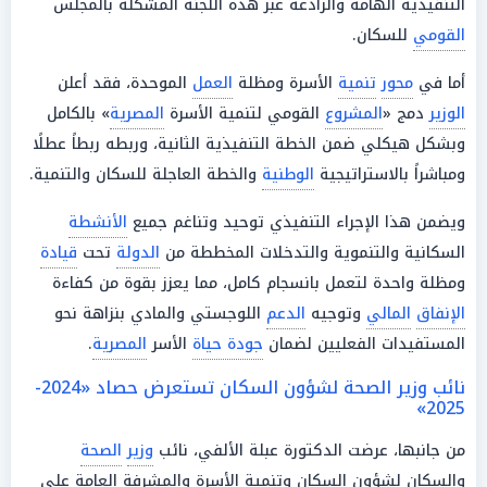
التنفيذية الهامة والرادعة عبر هذه اللجنة المشكلة بالمجلس
القومي
للسكان.
أما في
محور
تنمية
الأسرة ومظلة
العمل
الموحدة، فقد أعلن
الوزير
دمج «
المشروع
القومي لتنمية الأسرة
المصرية
» بالكامل
وبشكل هيكلي ضمن الخطة التنفيذية الثانية، وربطه ربطاً عطلًا
ومباشراً بالاستراتيجية
الوطنية
والخطة العاجلة للسكان والتنمية.
ويضمن هذا الإجراء التنفيذي توحيد وتناغم جميع
الأنشطة
السكانية والتنموية والتدخلات المخططة من
الدولة
تحت
قيادة
ومظلة واحدة لتعمل بانسجام كامل، مما يعزز بقوة من كفاءة
الإنفاق
المالي
وتوجيه
الدعم
اللوجستي والمادي بنزاهة نحو
المستفيدات الفعليين لضمان
جودة حياة
الأسر
المصرية
.
نائب وزير الصحة لشؤون السكان تستعرض حصاد «2024-
2025»
من جانبها، عرضت الدكتورة عبلة الألفي، نائب
وزير
الصحة
والسكان لشؤون السكان وتنمية الأسرة والمشرفة العامة على