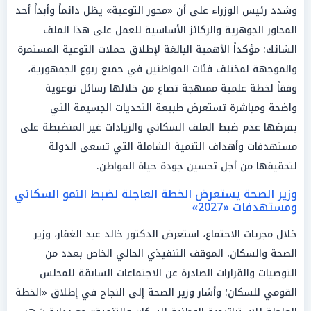
وشدد رئيس الوزراء على أن «محور التوعية» يظل دائماً وأبداً أحد
المحاور الجوهرية والركائز الأساسية للعمل على هذا الملف
الشائك؛ مؤكداً الأهمية البالغة لإطلاق حملات التوعية المستمرة
والموجهة لمختلف فئات المواطنين في جميع ربوع الجمهورية،
وفقاً لخطة علمية ممنهجة تصاغ من خلالها رسائل توعوية
واضحة ومباشرة تستعرض طبيعة التحديات الجسيمة التي
يفرضها عدم ضبط الملف السكاني والزيادات غير المنضبطة على
مستهدفات وأهداف التنمية الشاملة التي تسعى الدولة
لتحقيقها من أجل تحسين جودة حياة المواطن.
وزير الصحة يستعرض الخطة العاجلة لضبط النمو السكاني
ومستهدفات «2027»
خلال مجريات الاجتماع، استعرض الدكتور خالد عبد الغفار، وزير
الصحة والسكان، الموقف التنفيذي الحالي الخاص بعدد من
التوصيات والقرارات الصادرة عن الاجتماعات السابقة للمجلس
القومي للسكان؛ وأشار وزير الصحة إلى النجاح في إطلاق «الخطة