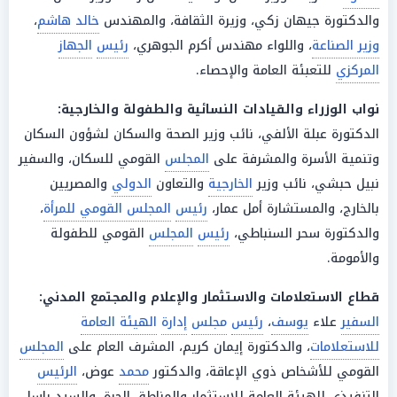
والدكتورة جيهان زكي، وزيرة الثقافة، والمهندس
خالد هاشم
،
وزير الصناعة
، واللواء مهندس أكرم الجوهري،
رئيس
الجهاز
المركزي
للتعبئة العامة والإحصاء.
نواب
الوزراء
والقيادات النسائية والطفولة والخارجية:
الدكتورة عبلة الألفي، نائب وزير الصحة والسكان لشؤون السكان
وتنمية الأسرة والمشرفة على
المجلس
القومي للسكان، والسفير
نبيل حبشي، نائب وزير
الخارجية
والتعاون
الدولي
والمصريين
بالخارج، والمستشارة أمل عمار،
رئيس
المجلس القومي للمرأة
،
والدكتورة سحر السنباطي،
رئيس
المجلس
القومي للطفولة
والأمومة.
قطاع
الاستعلامات والاستثمار والإعلام والمجتمع المدني:
السفير
علاء
يوسف
،
رئيس
مجلس
إدارة
الهيئة العامة
للاستعلامات
، والدكتورة إيمان كريم، المشرف العام على
المجلس
القومي للأشخاص ذوي الإعاقة، والدكتور
محمد
عوض،
الرئيس
التنفيذي للهيئة العامة للاستثمار والمناطق الحرة، والسيد باسل