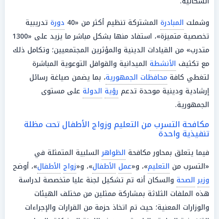
السكانية.
وشملت
المبادرة
المشتركة تنظيم أكثر من «40
دورة
تدريبية
تخصصية متميزة»، استفاد منها بشكل مباشر ما يزيد على «1300
متدرب» من القيادات الدينية والمؤثرين المجتمعيين؛ وتكامل ذلك
مع تكثيف
الأنشطة
الميدانية والقوافل التوعوية المباشرة
لتغطي كافة
محافظات الجمهورية
، بما يضمن صياغة رسائل
إرشادية ودينية موحدة تدعم
رؤية
الدولة
على مستوى
الجمهورية.
مكافحة التسرب من التعليم وزواج الأطفال تحت مظلة
تنفيذية واحدة
فيما يتعلق بمحاور مكافحة
الظواهر
السلبية المتمثلة في
«التسرب من
التعليم
»، و«
عمل
الأطفال
»، و«
زواج
الأطفال
»، أوضح
وزير
الصحة
والسكان أنه تم تشكيل لجنة عليا متخصصة لدراسة
هذه الملفات الثلاثة بمشاركة ممثلين من مختلف الهيئات
والوزارات المعنية؛ حيث تم اتخاذ حزمة من القرارات والإجراءات