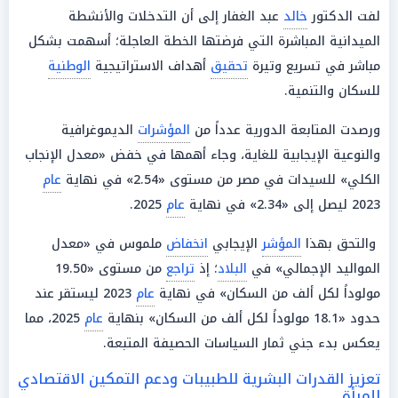
لفت الدكتور
خالد
عبد الغفار إلى أن التدخلات والأنشطة
الميدانية المباشرة التي فرضتها الخطة العاجلة؛ أسهمت بشكل
مباشر في تسريع وتيرة
تحقيق
أهداف الاستراتيجية
الوطنية
للسكان والتنمية.
ورصدت المتابعة الدورية عدداً من
المؤشرات
الديموغرافية
والنوعية الإيجابية للغاية، وجاء أهمها في خفض «معدل الإنجاب
الكلي» للسيدات في مصر من مستوى «2.54» في نهاية
عام
2023 ليصل إلى «2.34» في نهاية
عام
2025.
والتحق بهذا
المؤشر
الإيجابي
انخفاض
ملموس في «معدل
المواليد الإجمالي» في
البلاد
؛ إذ
تراجع
من مستوى «19.50
مولوداً لكل ألف من السكان» في نهاية
عام
2023 ليستقر عند
حدود «18.1 مولوداً لكل ألف من السكان» بنهاية
عام
2025، مما
يعكس بدء جني ثمار السياسات الحصيفة المتبعة.
تعزيز القدرات البشرية للطبيبات ودعم التمكين الاقتصادي
للمرأة