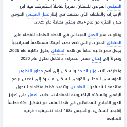
المجلس
القومي للسكان، تقريراً شاملاً استعرضت فيه أبرز
الإنجازات والملفات التي تحققت في إطار
عمل
المجلس
القومي
خلال الفترة من عام 2024 وحتى نهاية عام 2025.
وتناولت سير
العمل
الميداني في الخطة العاجلة للقضاء على
المناطق
الحمراء، والتي تضع نصب أعينها مستهدفاً استراتيجياً
بجعل مصر خالية تماماً من هذه
المناطق
بحلول نهاية عام 2026،
وصولاً إلى
إعلان
«مصر الخضراء» بالكامل بحلول عام 2030.
وتطرقت نائب
وزير
الصحة
والسكان إلى أهم
محاور
التطوير
المؤسسي للمجلس القومي للسكان؛ مشيرة إلى تفعيل برامج
متقدمة لبناء قدرات
العاملين
، وتنفيذ خطط متكاملة للتحول
الرقمي والميكنة الإلكترونية للمعاملات، بجانب
العمل
على تعزيز
الدور القيادي للمحافظين في هذا الملف عبر تشكيل «60 مجلساً
إقليمياً للسكان»، وتأسيس «168 لجنة تنسيقية» فرعية
للمتابعة.