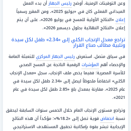
وعن التوقيتات الزمنية، أوضح
رئيس
الجهاز
أن بدء العمل
الميداني الفعلي كان في «يوليو 2025»، ومن المقرر رسمياً
إعلان
«النتائج الأولية للمسح في يوليو 2026»، على أن يتم
إعلان «النتائج النهائية بحلول ديسمبر 2026».
تراجع معدل الإنجاب الكلي إلى «2.34» طفل لكل سيدة
وتلبية مطالب صناع القرار
في سياق متصل، استعرض
رئيس
الجهاز المركزي
للتعبئة العامة
والإحصاء أهم
المؤشرات
الرقمية الناتجة عن المسح الصحي
للأسرة المصرية؛ ففيما يخص ملف الإنجاب، سجل «معدل الإنجاب
الكلي» انخفاضاً ملحوظاً ليصل إلى «2.34 طفل لكل سيدة في
عام 2025»، مقارنة بمعدل بلغ «2.85 طفل لكل سيدة في عام
2021».
وتراجع مستوى الإنجاب العام خلال الخمس سنوات السابقة ليحقق
نسبة
انخفاض
قوية تصل إلى «18.2%»؛ مؤكداً أن هذه النتائج
الإيجابية تبشر بقوة بإمكانية تحقيق المستهدف الاستراتيجي