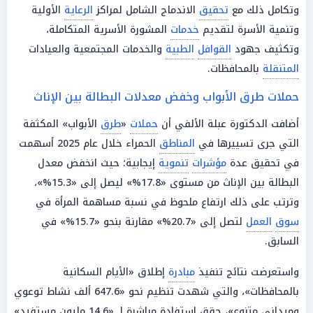
وتكامل ذلك مع
تحقيق
الاندماج الشامل لمراكز
الرعاية
الأولية
وتنمية الأسرة لتقديم
خدمات
المشورة الأسرية المتكاملة،
وتكثيف جهود
القوافل
الطبية
والخدمات المجتمعية والعيادات
المتنقلة
بالمحافظات.
حملات طرق الأبواب وخفض معدلات البطالة بين الإناث
أضافت الدكتورة عبلة الألفي أن
حملات
«
طرق
الأبواب» المكثفة
التي جرى تسييرها في
المناطق
الحمراء خلال عام 2025 أسهمت
في تحقيق عدة
مؤشرات
تنموية
إيجابية؛ حيث انخفض معدل
البطالة بين الإناث من مستوى «17.8%» ليصل إلى «15.3%»،
وترتب على ذلك ارتفاع ملحوظ في نسبة مساهمة المرأة في
سوق
العمل
لتصل إلى «20.7%» مقارنة بنحو «15.7%» في
السابق.
واستعرضت نتائج تنفيذ
مبادرة
إطلاق «الأيام السكانية
بالمحافظات»، والتي شهدت تنظيم نحو «647.6 ألف نشاط توعوي
وميداني متنوع»، حقق استفادة مباشرة لـ «14.6 مليون مستفيد»