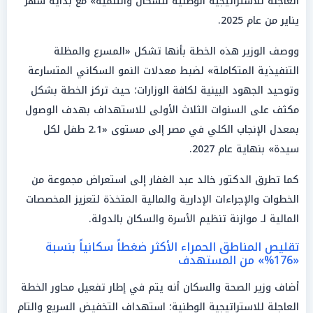
العاجلة للاستراتيجية الوطنية للسكان والتنمية» مع بداية شهر
يناير من عام 2025.
ووصف الوزير هذه الخطة بأنها تشكل «المسرع والمظلة
التنفيذية المتكاملة» لضبط معدلات النمو السكاني المتسارعة
وتوحيد الجهود البينية لكافة الوزارات؛ حيث تركز الخطة بشكل
مكثف على السنوات الثلاث الأولى للاستهداف بهدف الوصول
بمعدل الإنجاب الكلي في مصر إلى مستوى «2.1 طفل لكل
سيدة» بنهاية عام 2027.
كما تطرق الدكتور خالد عبد الغفار إلى استعراض مجموعة من
الخطوات والإجراءات الإدارية والمالية المتخذة لتعزيز المخصصات
المالية لـ موازنة تنظيم الأسرة والسكان بالدولة.
تقليص المناطق الحمراء الأكثر ضغطاً سكانياً بنسبة
«176%» من المستهدف
أضاف وزير الصحة والسكان أنه يتم في إطار تفعيل محاور الخطة
العاجلة للاستراتيجية الوطنية؛ استهداف التخفيض السريع والتام