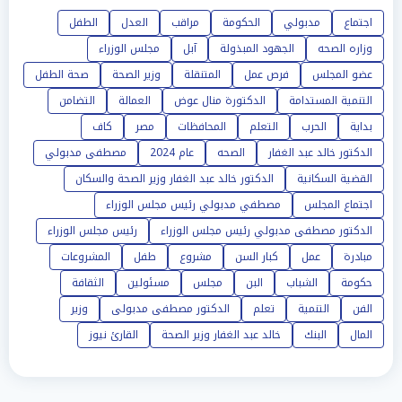
اجتماع
مدبولي
الحكومة
مراقب
العدل
الطفل
وزاره الصحه
الجهود المبذولة
آبل
مجلس الوزراء
عضو المجلس
فرص عمل
المتنقلة
وزير الصحة
صحة الطفل
التنمية المستدامة
الدكتورة منال عوض
العمالة
التضامن
بداية
الحرب
التعلم
المحافظات
مصر
كاف
الدكتور خالد عبد الغفار
الصحه
عام 2024
مصطفى مدبولي
القضية السكانية
الدكتور خالد عبد الغفار وزير الصحة والسكان
اجتماع المجلس
مصطفي مدبولي رئيس مجلس الوزراء
الدكتور مصطفى مدبولي رئيس مجلس الوزراء
رئيس مجلس الوزراء
مبادرة
عمل
كبار السن
مشروع
طفل
المشروعات
حكومة
الشباب
البن
مجلس
مسئولين
الثقافة
الفن
التنمية
تعلم
الدكتور مصطفى مدبولى
وزير
المال
البنك
خالد عبد الغفار وزير الصحة
القارئ نيوز