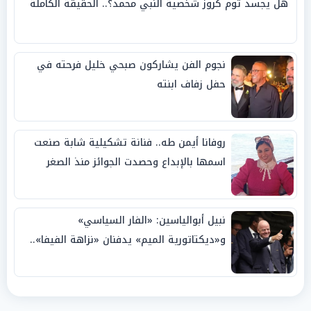
هل يجسد توم كروز شخصية النبي محمد؟.. الحقيقة الكاملة
نجوم الفن يشاركون صبحي خليل فرحته في
حفل زفاف ابنته
روفانا أيمن طه.. فنانة تشكيلية شابة صنعت
اسمها بالإبداع وحصدت الجوائز منذ الصغر
نبيل أبوالياسين: «الفار السياسي»
و«ديكتاتورية الميم» يدفنان «نزاهة الفيفا»..
وإقالة «إنفانتينو» باتت حتمية