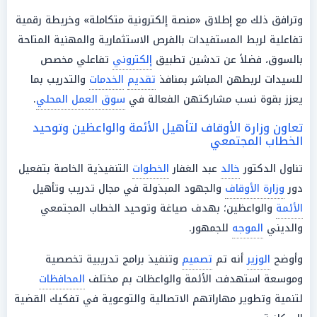
وترافق ذلك مع إطلاق «منصة إلكترونية متكاملة» وخريطة رقمية
تفاعلية لربط المستفيدات بالفرص الاستثمارية والمهنية المتاحة
بالسوق، فضلاً عن تدشين تطبيق
إلكتروني
تفاعلي مخصص
للسيدات لربطهن المباشر بمنافذ
تقديم
الخدمات
والتدريب بما
يعزز بقوة نسب مشاركتهن الفعالة في
سوق العمل المحلي
.
تعاون وزارة الأوقاف لتأهيل الأئمة والواعظين وتوحيد
الخطاب المجتمعي
تناول الدكتور
خالد
عبد الغفار
الخطوات
التنفيذية الخاصة بتفعيل
دور
وزارة الأوقاف
والجهود المبذولة في مجال تدريب وتأهيل
الأئمة
والواعظين؛ بهدف صياغة وتوحيد الخطاب المجتمعي
والديني
الموجه
للجمهور.
وأوضح
الوزير
أنه تم
تصميم
وتنفيذ برامج تدريبية تخصصية
وموسعة استهدفت الأئمة والواعظات بم مختلف
المحافظات
لتنمية وتطوير مهاراتهم الاتصالية والتوعوية في تفكيك القضية