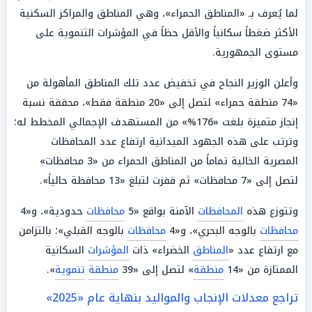
لما يُعرف بـ «المناطق الحمراء»، وهي المناطق والمراكز السكنية
الأكثر ضغطاً سكانياً والأقل حظاً في المؤشرات التنموية على
مستوى الجمهورية.
وأعلن الوزير النجاح في تخفيض عدد تلك المناطق المأهولة من
«74 منطقة حمراء» لتصل إلى «20 منطقة فقط»، محققة نسبة
إنجاز متميزة بلغت «176%» من المستهدف الإجمالي المخطط له؛
وترتب على هذه الجهود الميدانية ارتفاع عدد المحافظات
المصرية الخالية تماماً من المناطق الحمراء من «3 محافظات»
لتصل إلى «7 محافظات» ثم قفزت لتبلغ «13 محافظة حالياً».
وتتوزع هذه
المحافظات
الآمنة بواقع «5
محافظات
حدودية»، و«4
محافظات
بالوجه البحري»، و«4
محافظات
بالوجه القبلي»؛ بالتزامن
مع ارتفاع عدد «
المناطق
الخضراء» ذات
المؤشرات
السكانية
الممتازة من «14
منطقة
» لتصل إلى «39
منطقة
تنموية
».
تراجع معدلات الإنجاب والمواليد بنهاية عام «2025»