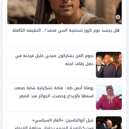
هل يجسد توم كروز شخصية النبي محمد؟.. الحقيقة الكاملة
نجوم الفن يشاركون صبحي خليل فرحته في
حفل زفاف ابنته
روفانا أيمن طه.. فنانة تشكيلية شابة صنعت
اسمها بالإبداع وحصدت الجوائز منذ الصغر
نبيل أبوالياسين: «الفار السياسي»
و«ديكتاتورية الميم» يدفنان «نزاهة الفيفا»..