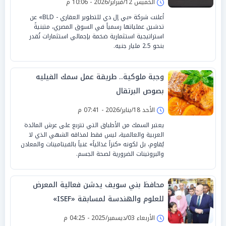
الخميس 12/فبراير/2026 - 10:06 م
أعلنت شركة «بي إل دي للتطوير العقاري - BLD» عن
تدشين عملياتها رسمياً في السوق المصري، متبنيةً
استراتيجية استثمارية ضخمة بإجمالي استثمارات تُقدر
بنحو 2.5 مليار جنيه.
وجبة ملوكية.. طريقة عمل سمك الفيليه
بصوص البرتقال
الأحد 18/يناير/2026 - 07:41 م
يعتبر السمك من الأطباق التي تتربع على عرش المائدة
العربية والعالمية، ليس فقط لمذاقه الشهي الذي لا
يُقاوم، بل لكونه «كنزاً غذائياً» غنياً بالفيتامينات والمعادن
والبروتينات الضرورية لصحة الجسم.
محافظ بني سويف يدشن فعالية المعرض
للعلوم والهندسة لمسابقة «ISEF»
الأربعاء 03/ديسمبر/2025 - 04:25 م