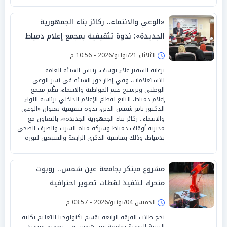
«الوعي والانتماء.. ركائز بناء الجمهورية
الجديدة»: ندوة تثقيفية بمجمع إعلام دمياط
في ذكرى ثورة 23 يوليو المجيدة
الثلاثاء 21/يوليو/2026 - 10:56 م
برعاية السفير علاء يوسف، رئيس الهيئة العامة
للاستعلامات، وفي إطار دور الهيئة في نشر الوعي
الوطني وترسيخ قيم المواطنة والانتماء، نظَّم مجمع
إعلام دمياط، التابع لقطاع الإعلام الداخلي برئاسة اللواء
الدكتور تامر شمس الدين، ندوة تثقيفية بعنوان «الوعي
والانتماء.. ركائز بناء الجمهورية الجديدة»، بالتعاون مع
مديرية أوقاف دمياط وشركة مياه الشرب والصرف الصحي
بدمياط، وذلك بمناسبة الذكرى الرابعة والسبعين لثورة
مشروع مبتكر بجامعة عين شمس.. روبوت
متحرك لتنفيذ لقطات تصوير احترافية
الخميس 04/يونيو/2026 - 03:57 م
نجح طلاب الفرقة الرابعة بقسم تكنولوجيا التعليم بكلية
التربية النوعية بجامعة عين شمس في تصميم وتنفيذ