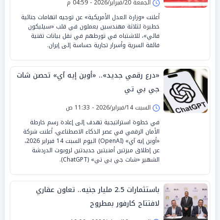
الجمعة 20/فبراير/2026 - 04:59 م
أعلنت «وزارة العدل الأمريكية» عن توجيه اتهامات جنائية
خطيرة لثلاثة مهندسين يعملون في قلب «سيليكون
فالي»، للاشتباه في تورطهم في نقل بيانات تقنية
فائقة السرية وأسرار تجارية حساسة إلى إيران.
«درع رقمي جديد».. «أوبن إيه آي» تحصن شات
جي بي تي
السبت 14/فبراير/2026 - 11:33 ص
في خطوة استراتيجية تهدف إلى إعادة رسم خارطة
الأمان الرقمي في عصر الذكاء الاصطناعي، أعلنت شركة
«أوبن إيه آي» (OpenAI) اليوم السبت 14 فبراير 2026،
عن إطلاق ميزتين أمنيتين جديدتين لروبوت الدردشة
الشهير «شات جي بي تي» (ChatGPT).
باستثمارات 2.5 مليار جنيه.. تعاون عقاري
لافتتاح كارفور بمطروح