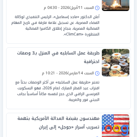
السبت 11/أبريل/2026 - 04:30 م
أعلن الدكتور «ماجد إسماعيل»، الرئيس التنفيذي لوكالة
الفضاء المصرية، عن تسجيل علامة فارقة في تاريخ المهام
الفضائية المصرية، بنجاح إطلاق الكاميرا الفضائية
المتطورة «ClimCam».
طريقة عمل السابليه في المنزل بـ3 وصفات
احترافية
السبت 14/مارس/2026 - 10:21 م
تعتبر «طريقة عمل السابليه» من أكثر الوصفات بحثاً مع
اقتراب عيد الفطر المبارك لعام 2026، فهو البسكويت
الفرنسي الراقي الذي حجز لنفسه مكاناً أساسياً بجانب
البيتي فور والغريبة.
مهندسون بقبضة العدالة الأمريكية بتهمة
تسريب أسرار «جوجل» إلى إيران