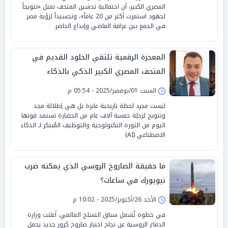
المصري الكبير، أن احتفالية تدشين المتحف تمثل «تتويجاً
لجهود استمرت أكثر من 20 عاماً»، وتجسيداً لرؤية مصر
في الجمع بين عراقة الماضي وإبداع الحاضر.
المعجزة الرقمية تلتقي الخلود القديم في
المتحف المصري الكبير الذكي بالذكاء
الاصطناعي
السبت 01/نوفمبر/2025 - 05:54 م
ليست مجرد لحظة تاريخية عابرة بل هي إطلالة مجد
وتتويج لرحلة خمسة آلاف عام من الحضارة تستمد قوتها
اليوم من الثورة التكنولوجية والتوظيف المُبتكر لـ الذكاء
الاصطناعي (AI)
ما حقيقة الصاروخ الروسي الذي يمكنه ضرب
نيويورك في ساعات؟
الأحد 26/أكتوبر/2025 - 10:02 م
في خطوة تُشعل سباق التسلح العالمي، أعلنت وزارة
الدفاع الروسية عن نجاح اختبار صاروخ كروز جديد يحمل