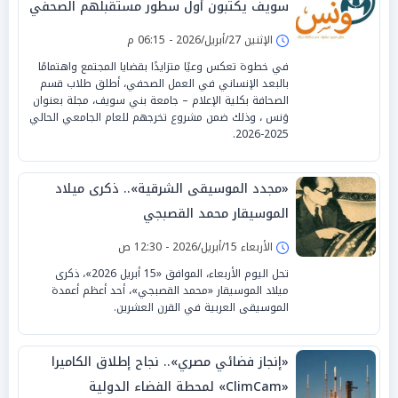
سويف يكتبون أول سطور مستقبلهم الصحفي
الإثنين 27/أبريل/2026 - 06:15 م
في خطوة تعكس وعيًا متزايدًا بقضايا المجتمع واهتمامًا
بالبعد الإنساني في العمل الصحفي، أطلق طلاب قسم
الصحافة بكلية الإعلام – جامعة بني سويف، مجلة بعنوان
وَنس ، وذلك ضمن مشروع تخرجهم للعام الجامعي الحالي
2025-2026.
«مجدد الموسيقى الشرقية».. ذكرى ميلاد
الموسيقار محمد القصبجي
الأربعاء 15/أبريل/2026 - 12:30 ص
تحل اليوم الأربعاء، الموافق «15 أبريل 2026»، ذكرى
ميلاد الموسيقار «محمد القصبجي»، أحد أعظم أعمدة
الموسيقى العربية في القرن العشرين.
«إنجاز فضائي مصري».. نجاح إطلاق الكاميرا
«ClimCam» لمحطة الفضاء الدولية