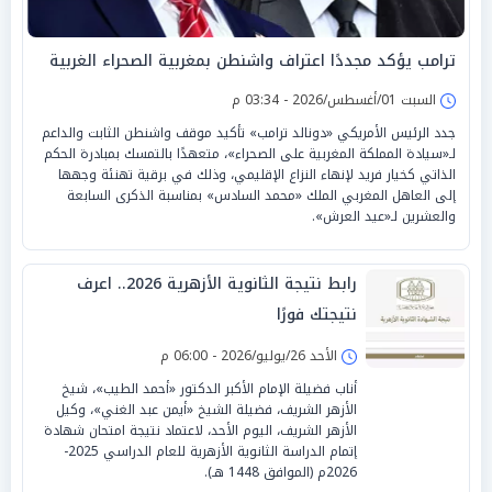
ترامب يؤكد مجددًا اعتراف واشنطن بمغربية الصحراء الغربية
السبت 01/أغسطس/2026 - 03:34 م
جدد الرئيس الأمريكي «دونالد ترامب» تأكيد موقف واشنطن الثابت والداعم
لـ«سيادة المملكة المغربية على الصحراء»، متعهدًا بالتمسك بمبادرة الحكم
الذاتي كخيار فريد لإنهاء النزاع الإقليمي، وذلك في برقية تهنئة وجهها
إلى العاهل المغربي الملك «محمد السادس» بمناسبة الذكرى السابعة
والعشرين لـ«عيد العرش».
رابط نتيجة الثانوية الأزهرية 2026.. اعرف
نتيجتك فورًا
الأحد 26/يوليو/2026 - 06:00 م
أناب فضيلة الإمام الأكبر الدكتور «أحمد الطيب»، شيخ
الأزهر الشريف، فضيلة الشيخ «أيمن عبد الغني»، وكيل
الأزهر الشريف، اليوم الأحد، لاعتماد نتيجة امتحان شهادة
إتمام الدراسة الثانوية الأزهرية للعام الدراسي 2025-
2026م (الموافق 1448 هـ).