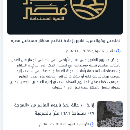
تفاصيل وكواليس.. قانون إعادة تنظيم «جهاز مستقبل مصر»
الثلاثاء 07/يوليو/2026 - 02:11 ص
. ونـصّ مشروع القانون على اعتبار الأراضي التي آلت إلى الجهاز قبل العمل
بأحكامه مناطق تنمية مستدامة، مع استمرار الجهاز في مباشرة المهام
والإختصاصات المتعلقة بأملاك الدولة العامة والخاصة التي أُُسندت إليه
بموجب بروتوكولات إنابة أو مذكرات تفاهم ، سابقة على صدور القانون
المرتقب . كما تضمّـن المشروع السماح بندب أو إعارة العاملين بالجهاز الإداري
للدولة للعمل بالجهاز لمدة تصل إلى 4 سنوات؛
إزالة ٢٠ حالة تعدّ باليوم العاشر من «الموجة
٢٩» بمساحة ١٦٨٦ متراً بالشرقية
الأربعاء 10/يونيو/2026 - 04:37 م