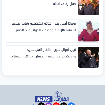
حفل زفاف ابنته
روفانا أيمن طه.. فنانة تشكيلية شابة صنعت
اسمها بالإبداع وحصدت الجوائز منذ الصغر
نبيل أبوالياسين: «الفار السياسي»
و«ديكتاتورية الميم» يدفنان «نزاهة الفيفا»..
وإقالة «إنفانتينو» باتت حتمية