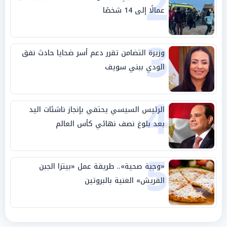
2
عمالًا إلى 14 شخصًا
3
وزيرة التضامن تقرر دعم أسر ضحايا حادث نفق
الودي ببني سويف
4
الرئيس السيسي يحتفي بإنجاز ناشئات اليد
بعد بلوغ نصف نهائي كأس العالم
5
«وجبة صحية».. طريقة عمل «بيتزا الجبن
القريش» الغنية بالبروتين