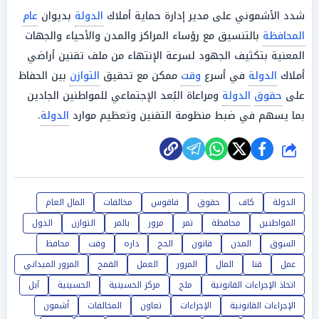
شدد الأشموني على مدير إدارة حماية أملاك
الدولة
بديوان
عام
المحافظة
بالتنسيق مع رؤساء المراكز والمدن والأحياء والجهات
المعنية بتكثيف الجهود لسرعة الإنتهاء من ملف تقنين أراضي
أملاك
الدولة
في أسرع
وقت
ممكن مع تحقيق
التوازن
بين الحفاظ
على
حقوق
الدولة
ومراعاة البُعد الإجتماعي للمواطنين الجادين
بما يسهم في ضبط منظومة التقنين وتعظيم موارد
الدولة
.
شارك
الدولة
كاف
حقوق
فاقوس
مخالفات
المال العام
المواطنين
محافظة
تمر
مرور
بالمر
التوازن
الدول
السوق
المدن
قانون
الحج
داره
وقت
محافظ
عمل
قنا
المال
المرور
العمل
القمح
المرور الميداني
اتخاذ الإجراءات القانونية
ملح
مركز الحسينية
الحسينية
آبل
الإجراءات القانونية
الإجراءات
تعاون
المخالفات
أشمون