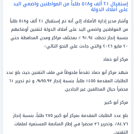
إستقبال ٢١ ألف و٥١٨ طلباً من المواطنين واضعي اليد
على أملاك الدولة
وأشار مدير إدارة الأملاك إلي أنه تم إستقبال ٢١ ألف و٥١٨ طلباً
من المواطنين واضعي اليد على أملاك الدولة لتقنين أوضاعهم
بنسبة إنجاز تخطت ٩١.٩٤ ٪ بمختلف مراكز ومدن المحافظة حتي
٢٠ مايو ٢٠٢٦ والتي جاءت علي النحو التالي:-
مركز أبو حماد
شهد مركز أبو حماد تقدماً ملحوظاً في ملف التقنين حيث بلغ عدد
الطلبات المقدمة ١٤٥٥ طلباً، بنسبة إنجاز ٩٥.٩٣%، و تم تحرير ٦١
محضراً حيال المخالفين غير الجادين.
مركز أبو كبير
بلغ عدد الطلبات المقدمة بمركز أبو كبير ٢٧٥ طلباً، بنسبة إنجاز
٨٤.٧٦٪ ،وتحرير ٣٦ محضرا في إطار المتابعة المستمرة لملفات
التقنين.