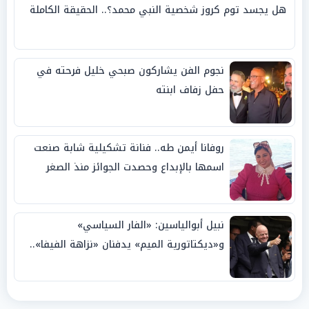
هل يجسد توم كروز شخصية النبي محمد؟.. الحقيقة الكاملة
نجوم الفن يشاركون صبحي خليل فرحته في
حفل زفاف ابنته
روفانا أيمن طه.. فنانة تشكيلية شابة صنعت
اسمها بالإبداع وحصدت الجوائز منذ الصغر
نبيل أبوالياسين: «الفار السياسي»
و«ديكتاتورية الميم» يدفنان «نزاهة الفيفا»..
وإقالة «إنفانتينو» باتت حتمية