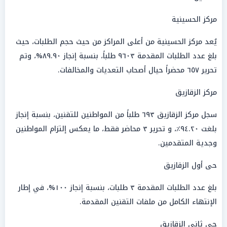
مركز الحسينية
يُعد مركز الحسينية من أعلى المراكز من حيث حجم الطلبات، حيث
بلغ عدد الطلبات المقدمة ٩٦٠٣ طلباً، بنسبة إنجاز ٨٩.٩٠%، وتم
تحرير ٦٥٧ محضراً حيال أصحاب التعديات والمخالفات.
مركز الزقازيق
سجل مركز الزقازيق ٦٩٣ طلباً من المواطنين للتقنين، بنسبة إنجاز
بلغت ٩٤.٢٠٪، و تحرير ٣ محاضر فقط، ما يعكس إلتزام المواطنين
وجدية المتقدمين.
حى أول الزقازيق
بلغ عدد الطلبات المقدمة ٣ طلبات، بنسبة إنجاز ١٠٠%، في إطار
الإنتهاء الكامل من ملفات التقنين المقدمة.
حى ثاني الزقازيق