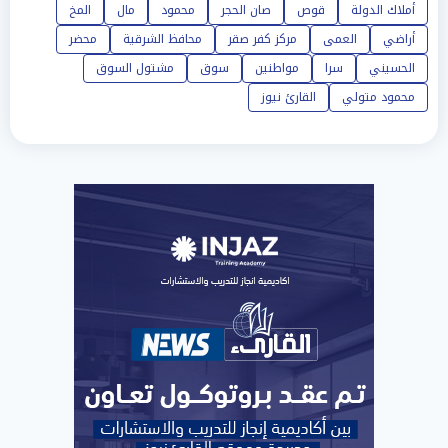
أملاك الدولة
قوص
صان الحجر
محمود
مال
المخ
أراضي
العمى
مركز كفر صقر
محافظ الشرقية
محضر
الحسيني
سرا
مواطنين
سوق
مشتول السوق
محمود متولي
القارئ نيوز