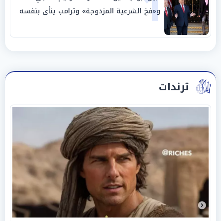
1
و«فخ الشرعية المزدوجة» وترامب ينأى بنفسه
وحليفه في «ميتم استراتيجي»
ترندات