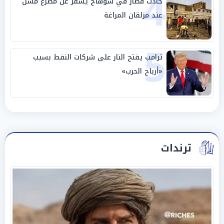
4
حادث قطار في سوهاج يسفر عن مصرع مسن
عند مزلقان المراغة
5
ترامب يفتح النار على شركات النفط بسبب
«أرباح الحرب»
ترندات