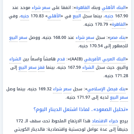
«
البنك الأهلي
وبنك
القاهرة
»: اتفقا على
سعر
شراء
موحد عند
167.90
جنيه
، بينما سجل
البيع
في «
الأهلي
» 170.83
جنيه
، وفي
«
القاهرة
» 170.79 جنيه.
«
بنك مصر
»: سجل
سعر
شراء
عند 168.00 جنيه، ووصل
سعر
البيع
للجمهور إلى 170.54 جنيه.
«
البنك العربي الأفريقي
(AAIB)»:
قدم
هامشاً واسعاً بين
الشراء
والبيع، حيث سجل
الشراء
167.59 جنيه، بينما
قفز
سعر
البيع
إلى
171.28 جنيه.
«
بنك فيصل الإسلامي
»: سجل
سعر
شراء
169.32 جنيه، بينما وصل
سعر
البيع
لديه إلى 171.97 جنيه.
«تحليل الصعود».. لماذا اشتعل الدينار اليوم؟
يرجع
خبراء
الاقتصاد
هذا الارتفاع الملحوظ تحت سقف الـ 172
جنيهاً إلى عدة عوامل لوجستية واقتصادية؛ فالدينار الكويتي