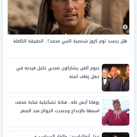
هل يجسد توم كروز شخصية النبي محمد؟.. الحقيقة الكاملة
نجوم الفن يشاركون صبحي خليل فرحته في
حفل زفاف ابنته
روفانا أيمن طه.. فنانة تشكيلية شابة صنعت
اسمها بالإبداع وحصدت الجوائز منذ الصغر
نبيل أبوالياسين: «الفار السياسي»