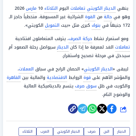
ينهي
الدينار الكويتي
تعاملات
اليوم
الثلاثاء
10
مارس
2026
وهو في
حالة
من
القوة
الشرائية غير المسبوقة، متخطياً حاجز الـ
172 جنيهاً في
بنوك
كبرى مثل «بيت
التمويل
الكويتي».
ومع استمرار نشاط
حركة
الصرف
، يترقب المتعاملون افتتاحية
تعاملات
الغد لمعرفة ما إذا كان
الدينار
سيواصل رحلة الصعود أم
سيدخل في مرحلة تصحيح واستقرار.
ليبقى «
الدينار الكويتي
» الحصان الرابح في سباق
العملات
،
والمؤشر الأهم على
قوة
الروابط
الاقتصادية
والمالية بين
القاهرة
والكويت في ظل
سوق
صرف
يتسم بالديناميكية العالية
والوضوح التام.
شارك
الدينار
البن
صرف
الدينار الكويتي
العرب
الثلاثاء