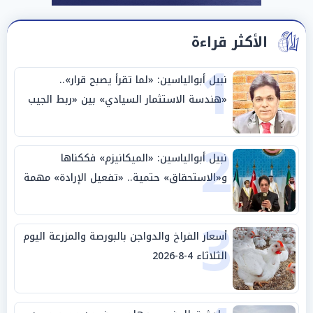
الأكثر قراءة
1
نبيل أبوالياسين: «لما تقرأ يصبح قرار»..
«هندسة الاستثمار السيادي» بين «ربط الجيب
بالوطن» و«سيادة الكلمة»
2
نبيل أبوالياسين: «الميكانيزم» فككناها
و«الاستحقاق» حتمية.. «تفعيل الإرادة» مهمة
الجامعة العربية
3
أسعار الفراخ والدواجن بالبورصة والمزرعة اليوم
الثلاثاء 4-8-2026