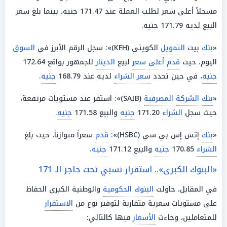
مسجلاً أعلى سعر لطلب العملة عند 171.47 جنيه، بينما بلغ سعر
البيع لديه 171.79 جنيه.
«
بنك
بيت
التمويل
الكويتي (KFH)»: سجل الرقم الأبرز في
السوق
اليوم، حيث
قدم
أعلى
سعر
لبيع
الدينار
للجمهور بواقع 172.64
جنيه
، في حين تحدد
سعر
الشراء
لديه عند 168.79
جنيه
.
«
بنك
الشركة
المصرفية
(SAIB)»: استقر عند مستويات مرتفعة،
حيث سجل
الشراء
171.20
جنيه
والبيع 171.58
جنيه
.
«
بنك
إتش إس بي سي (HSBC)»:
قدم
سعراً متوازناً، حيث بلغ
الشراء
170.85
جنيه
والبيع 171.12
جنيه
.
«البنوك الكبرى».. استقرار نسبي تحت حاجز الـ 171
في المقابل، حاولت
البنوك الحكومية
والوطنية الكبرى الحفاظ
على مستويات سعرية متقاربة لتوفير نوع من
الاستقرار
للمتعاملين، وجاءت
الأسعار
فيها كالتالي: