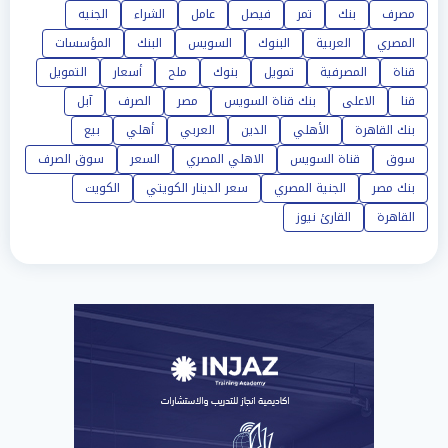
مصرف
بنك
تمر
فيصل
عامل
الشراء
الجنيه
المصري
العربية
البنوك
السويس
البنك
المؤسسات
قناة
المصرفية
تمويل
بنوك
ملح
أسعار
التمويل
قنا
الاعلى
بنك قناة السويس
مصر
الصرف
آبل
بنك القاهرة
الأهلي
الدين
العربي
أهلي
بيع
سوق
قناة السويس
الاهلي المصري
السعر
سوق الصرف
بنك مصر
الجنية المصري
سعر الدينار الكويتي
الكويت
القاهرة
القارئ نيوز