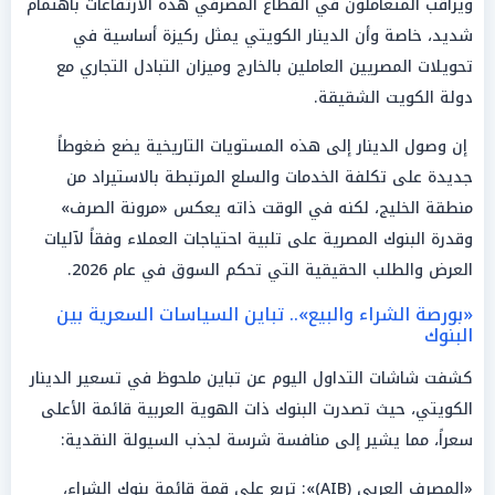
ويراقب المتعاملون في القطاع المصرفي هذه الارتفاعات باهتمام
شديد، خاصة وأن الدينار الكويتي يمثل ركيزة أساسية في
تحويلات المصريين العاملين بالخارج وميزان التبادل التجاري مع
دولة الكويت الشقيقة.
إن وصول الدينار إلى هذه المستويات التاريخية يضع ضغوطاً
جديدة على تكلفة الخدمات والسلع المرتبطة بالاستيراد من
منطقة الخليج، لكنه في الوقت ذاته يعكس «مرونة الصرف»
وقدرة البنوك المصرية على تلبية احتياجات العملاء وفقاً لآليات
العرض والطلب الحقيقية التي تحكم السوق في عام 2026.
«بورصة الشراء والبيع».. تباين السياسات السعرية بين
البنوك
كشفت شاشات التداول اليوم عن تباين ملحوظ في تسعير الدينار
الكويتي، حيث تصدرت البنوك ذات الهوية العربية قائمة الأعلى
سعراً، مما يشير إلى منافسة شرسة لجذب السيولة النقدية:
«المصرف العربي (AIB)»: تربع على قمة قائمة بنوك الشراء،