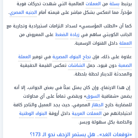
يرتبط
بسلة
من
العملات
العالمية التي شهدت تحركات قوية
مؤخراً، مما انعكس بشكل مباشر على قيمته أمام
الجنيه المصري
.
كما أن «الطلب المؤسسي» لسداد التزامات استيرادية وتجارية مع
الجانب الكويتي ساهم في
زيادة
الضغط
على المعروض من
العملة
داخل القنوات الرسمية.
علاوة على ذلك، فإن
نجاح
البنوك المصرية
في توفير
العملة
الصعبة
دون قيود، جعل
الشاشات
تعكس القيمة الحقيقية
والمحدثة للدينار لحظة بلحظة.
إن هذا الارتفاع، وإن كان يمثل عبئاً في بعض الجوانب، إلا أنه
يضمن «شفافية
السوق
» ويقضي تماماً على أي محاولات
للمضاربة خارج
الجهاز
المصرفي، حيث يجد العميل والتاجر كافة
احتياجاتهم من
العملات العربية
داخل أروقة
البنوك
الوطنية
والخاصة بكل سهولة ويسر.
«توقعات الغد».. هل يستمر الزحف نحو الـ 173؟