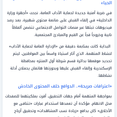
الحياء
في ضربة أمنية جديدة لحماية الآداب العامة، نجحت «أجهزة وزارة
الداخلية» في إلقاء القبض على صانعة محتوى شهيرة، بعد رصد
فيديوهات تبثها عبر منصات التواصل الاجتماعي تتضمن ألفاظاً
نابية وخروجاً فجاً عن القيم والمبادئ المجتمعية.
البداية كانت بمتابعة دقيقة من «الإدارة العامة لحماية الآداب»
لنشاط المتهمة، الذي أثار استياءً واسعاً بين المواطنين، ليتم
تحديد موقعها بدائرة قسم شرطة أول المنتزه بمحافظة
الإسكندرية وإلقاء القبض عليها وبحوزتها هاتفان يحملان أدلة
نشاطها.
«اعترافات صريحة».. الدوافع خلف المحتوى الخادش
بمواجهة المتهمة أمام جهات التحقيق، أقرت بملكيتهما للصفحات
محل الاتهام، مؤكدة أن تعمدها استخدام عبارات «تتنافى مع
الأخلاق» كان بدافع «زيادة نسب المشاهدات» وتحقيق أرباح