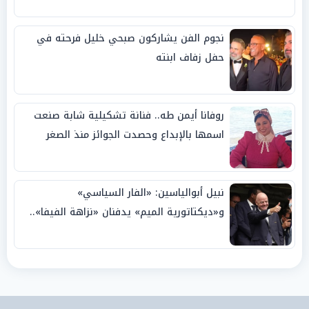
نجوم الفن يشاركون صبحي خليل فرحته في
حفل زفاف ابنته
روفانا أيمن طه.. فنانة تشكيلية شابة صنعت
اسمها بالإبداع وحصدت الجوائز منذ الصغر
نبيل أبوالياسين: «الفار السياسي»
و«ديكتاتورية الميم» يدفنان «نزاهة الفيفا»..
وإقالة «إنفانتينو» باتت حتمية