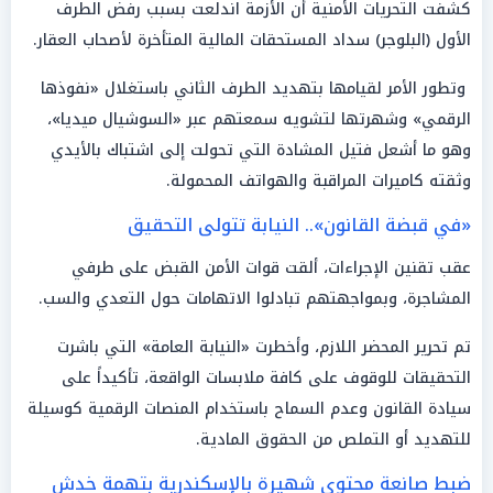
كشفت التحريات الأمنية أن الأزمة اندلعت بسبب رفض الطرف
الأول (البلوجر) سداد المستحقات المالية المتأخرة لأصحاب العقار.
وتطور الأمر لقيامها بتهديد الطرف الثاني باستغلال «نفوذها
الرقمي» وشهرتها لتشويه سمعتهم عبر «السوشيال ميديا»،
وهو ما أشعل فتيل المشادة التي تحولت إلى اشتباك بالأيدي
وثقته كاميرات المراقبة والهواتف المحمولة.
«في قبضة القانون».. النيابة تتولى التحقيق
عقب تقنين الإجراءات، ألقت قوات الأمن القبض على طرفي
المشاجرة، وبمواجهتهم تبادلوا الاتهامات حول التعدي والسب.
تم تحرير المحضر اللازم، وأخطرت «النيابة العامة» التي باشرت
التحقيقات للوقوف على كافة ملابسات الواقعة، تأكيداً على
سيادة القانون وعدم السماح باستخدام المنصات الرقمية كوسيلة
للتهديد أو التملص من الحقوق المادية.
ضبط صانعة محتوى شهيرة بالإسكندرية بتهمة خدش