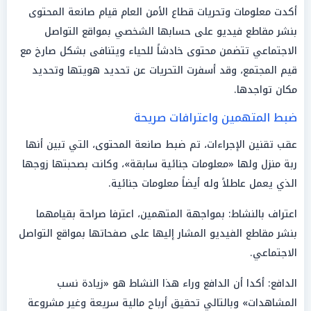
أكدت معلومات وتحريات قطاع الأمن العام قيام صانعة المحتوى
بنشر مقاطع فيديو على حسابها الشخصي بمواقع التواصل
الاجتماعي تتضمن محتوى خادشاً للحياء ويتنافى بشكل صارخ مع
قيم المجتمع، وقد أسفرت التحريات عن تحديد هويتها وتحديد
مكان تواجدها.
ضبط المتهمين واعترافات صريحة
عقب تقنين الإجراءات، تم ضبط صانعة المحتوى، التي تبين أنها
ربة منزل ولها «معلومات جنائية سابقة»، وكانت بصحبتها زوجها
الذي يعمل عاطلاً وله أيضاً معلومات جنائية.
اعتراف بالنشاط: بمواجهة المتهمين، اعترفا صراحة بقيامهما
بنشر مقاطع الفيديو المشار إليها على صفحاتها بمواقع التواصل
الاجتماعي.
الدافع: أكدا أن الدافع وراء هذا النشاط هو «زيادة نسب
المشاهدات» وبالتالي تحقيق أرباح مالية سريعة وغير مشروعة