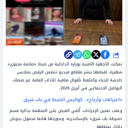
المتهمية
شارك
تمكنت الأجهزة الأمنية بوزارة الداخلية من ضبط «صانعة محتوى»
شهيرة، لقيامها بنشر مقاطع فيديو تتضمن الرقص بملابس
خادشة للحياء والتلفظ بأقوال منافية للآداب العامة عبر منصات
التواصل الاجتماعي في أبريل 2026.
«اعترافات وأرباح».. كواليس الضبط في باب شرق
وعقب تقنين الإجراءات، أُلقي القبض على المتهمة بدائرة قسم
«شرطة باب شرق» بالإسكندرية، وبحوزتها هاتفا محمول يحويان
دلائل نشاطها.