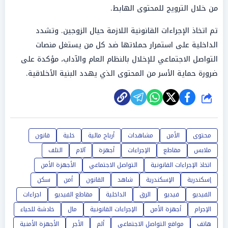
من خلال الترويج للمحتوى الهابط.
تم اتخاذ الإجراءات القانونية اللازمة حيال الزوجين. وتشدد
الداخلية على استمرار حملاتها ضد كل من يستغل منصات
التواصل الاجتماعي للإخلال بالنظام العام والآداب، مؤكدة على
ضرورة حماية الأسر من المحتوى الذي يهدد البنية الأخلاقية.
شارك
محتوى
الأمن
مشاهدات
أرباح مالية
خلية
قانون
ملابس
مقاطع
الإجراءات
أجهزة
آلام
التلف
اتخاذ الإجراءات القانونية
التواصل الاجتماعي
الأجهزة الأمن
إسكندرية
الإسكندرية
شاهد
القانون
أمن
سكن
الفيديو
فيديو
الرق
الداخلية
مقاطع الفيديو
اجراءات
الإجرام
أجهزة الأمن
الإجراءات القانونية
مال
خادشة للحياء
هاتف
مواقع التواصل الاجتماعي
ألم
الأجر
الأجهزة الأمنية