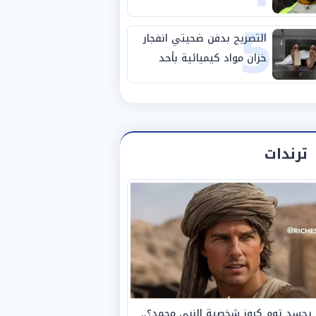
5
استبعاده المفاجئ من
الزمالك
التصريح بدفن ضحيتي انفجار
خزان مواد كيميائية بأحد
مصانع الفيوم
ترندات
يجسد توم كروز شخصية النبي محمد؟..