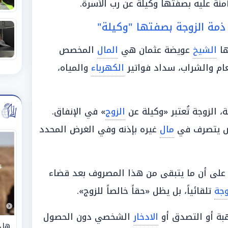
منة عليه بصفتها وكيلة عن رب الأسرة.
ها
الشيخ
عويضة عثمان هي
المال
المخصص
م والشراب، سداد فواتير
الكهرباء
والمياه،
 الزوجة تُعتبر «وكيلة عن
الزوج
» في الإنفاق.
خص يتصرف في
مال
غيره بإذنه وفي الغرض المحدد
لى أن ما يتبقى من هذا المصروف بعد قضاء
وجة
تلقائياً، بل يظل «حقاً خالصاً للزوج».
هبة أو التصدق أو
الادخار
الشخصي دون الحصول
هل 