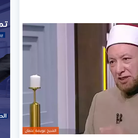
الشيخ عويضة عثمان