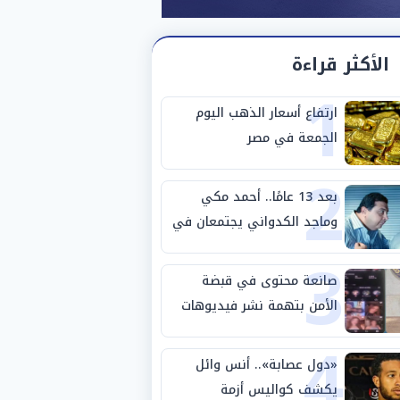
الأكثر قراءة
1
ارتفاع أسعار الذهب اليوم
الجمعة في مصر
2
بعد 13 عامًا.. أحمد مكي
وماجد الكدواني يجتمعان في
3
«فرصة سعيدة»
صانعة محتوى في قبضة
الأمن بتهمة نشر فيديوهات
4
خادشة للحياء
«دول عصابة».. أنس وائل
يكشف كواليس أزمة