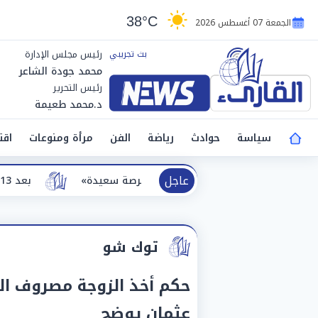
38°C
الجمعة 07 أغسطس 2026
رئيس مجلس الإدارة
محمد جودة الشاعر
رئيس التحرير
د.محمد طعيمة
سياسة
حوادث
رياضة
الفن
مرأة ومنوعات
اقت
عاجل
بعد 13 عامًا.. أحمد مكي وماجد الكدواني يجتمعان في «فرصة سعيدة»
توك شو
حكم أخذ الزوجة مصروف الب
عثمان يوضح