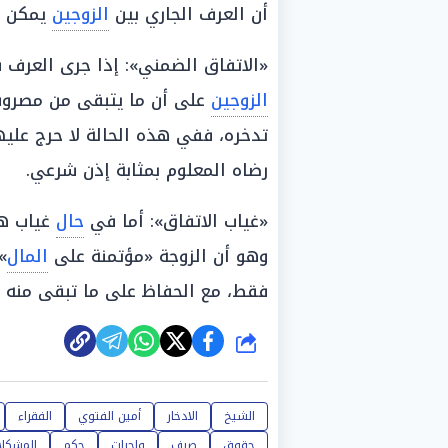
أن العرف الجاري بين
الزوجين
يمكن أ
«الاتفاق الضمني»: إذا جرى العرف 
الزوجين
على أن ما يتبقى من مصروف
تدخره، ففي هذه الحالة لا حرج عليها
رضاه المعلوم بمثابة إذن شرعي.
«غياب الاتفاق»: أما في
حال
غياب هذ
وهو أن الزوجة «مؤتمنة على
المال
»
فقط، مع الحفاظ على ما تبقى منه 
شارك
الشيخ
الادخار
أمين الفتوي
الفقراء
حقوق
صرف
واجبات
حكم
المشكل