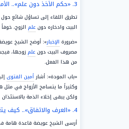
3. «حكم الأخذ دون علم».. الأمانة ومبدأ الاستسماح
تطرق اللقاء إلى تساؤل شائع حول
البيت وادخاره دون
علم
الزوج، خوفاً 
«ضرورة
الإخبار
»: أوضح الشيخ عويضة 
مصروف البيت دون
علم
زوجها، فيجب 
من هذا الفعل.
«باب المودة»: أشار
أمين الفتوى
إلى
وكثيراً ما يتسامح الأزواج في مثل ه
ولكن يبقى إخلاء الذمة بالاستئذان
4. «العرف والاتفاق».. كيف يتغير الحكم بالاعتياد؟
أرسى الشيخ عويضة قاعدة هامة في 