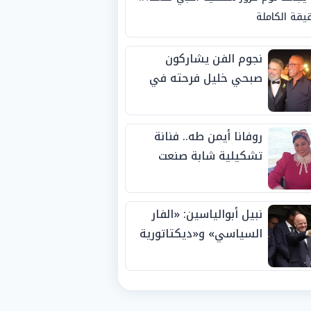
يقة الكاملة
نجوم الفن يشاركون
صبحي خليل فرحته في
حفل زفاف ابنته
روفانا أيمن طه.. فنانة
تشكيلية شابة صنعت
اسمها بالإبداع وحصدت
الجوائز منذ الصغر
نبيل أبوالياسين: «الفار
السياسي» و«ديكتاتورية
الميم» يدفنان «نزاهة
الفيفا».. وإقالة
«إنفانتينو» باتت حتمية