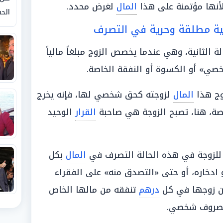
لأنها مؤتمنة على هذا
المال
لغرض محدد.
الحق
 الثانية، وهي عندما يخصص الزوج مبلغاً مالياً
ي» أو الكسوة أو النفقة الخاصة.
وج هذا
المال
لزوجته كحق شخصي لها، فإنه يخرج
صة، هنا، تصبح الزوجة هي صاحبة
القرار
الوحيد
ز للزوجة في هذه الحالة التصرف في
المال
بكل
 ادخاره، أو حتى «التصدق منه» على الفقراء
أذن زوجها في كل
درهم
تنفقه من مالها الخاص
كمصروف شخصي.