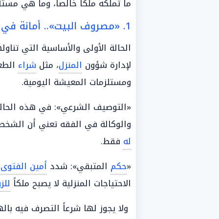
ما تملكه ملكاً خالصاً، وما هي مستأ
1. «مصروف البيت».. أمانة في ذمة الزوجة بصفتها "وكيلة"
الحالة الأولى والأساسية التي تناول
لإدارة شؤون
المنزل
، مثل
شراء
الطعا
ومستلزمات المعيشة اليومية.
«التوصيف الشرعي»: في هذه الحالة،
والوكالة في الفقه تعني أن الش
له
فقط.
«
حكم
المتبقي»: شدد
أمين الفتوى
ع
الاحتياجات المنزلية لا يصبح ملكاً
للز
ولا يجوز لها شرعاً التصرف فيه بال