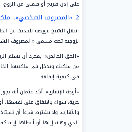
على إذن صريح أو ضمني من الزوج، 
2. «المصروف الشخصي».. ملكية مطلقة وحرية في التصرف
انتقل الشيخ عويضة للحديث عن الحالة
لزوجته تحت مسمى «المصروف الشخص
«الحق الخالص»: بمجرد أن يسلم الز
من ملكيته ويدخل في ملكيتها الخا
في كيفية إنفاقه.
«أوجه الإنفاق»: أكد عثمان أنه يجو
حرية، سواء بالإنفاق على نفسها، أو
والأقارب، ولا يشترط شرعاً أن تست
الذي وهبه إياها أو أعطاها إياه 