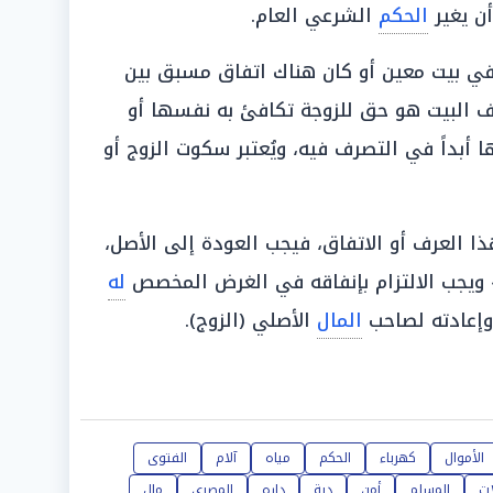
ن يغير
الحكم
الشرعي العام.
في بيت معين أو كان هناك اتفاق مسبق بين
 البيت هو حق للزوجة تكافئ به نفسها أو
 أبداً في التصرف فيه، ويُعتبر سكوت الزوج أو
ا العرف أو الاتفاق، فيجب العودة إلى الأصل،
 ويجب الالتزام بإنفاقه في الغرض المخصص
له
وإعادته لصاحب
المال
الأصلي (الزوج).
الأموال
كهرباء
الحكم
مياه
آلام
الفتوى
ات
المسلم
أمن
دية
داره
المصري
مال