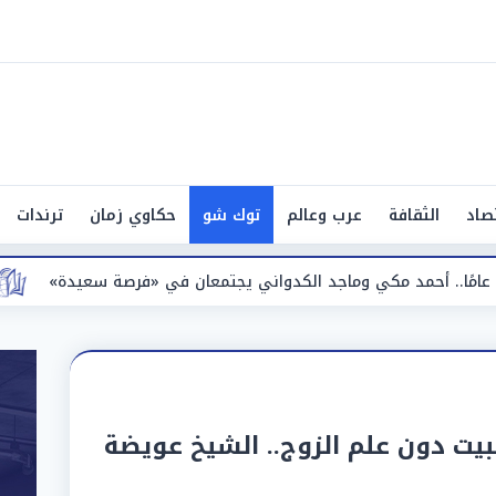
صاد
الثقافة
عرب وعالم
توك شو
حكاوي زمان
ترندات
بعد 13 عامًا.. أحمد مكي وماجد الكدواني يجتمعان في «فرصة سعيدة»
يت دون علم الزوج.. الشيخ عويضة