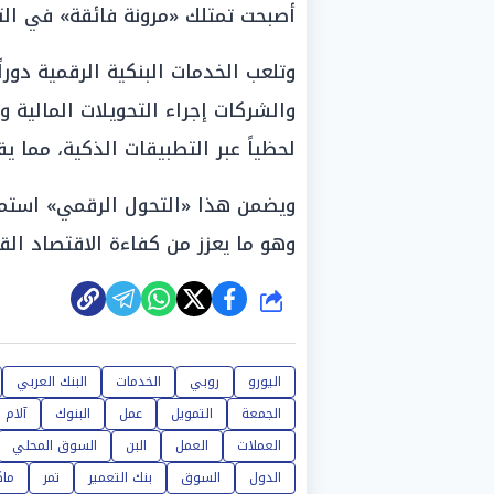
أصبحت تمتلك «مرونة فائقة» في التع
وتلعب الخدمات البنكية الرقمية دورا
والشركات إجراء التحويلات المالية و
لحظياً عبر التطبيقات الذكية، مما يق
ويضمن هذا «التحول الرقمي» استمرار
وهو ما يعزز من كفاءة الاقتصاد ال
شارك
اليورو
روبي
الخدمات
البنك العربي
الجمعة
التمويل
عمل
البنوك
آلام
العملات
العمل
البن
السوق المحلي
الدول
السوق
بنك التعمير
تمر
ماك