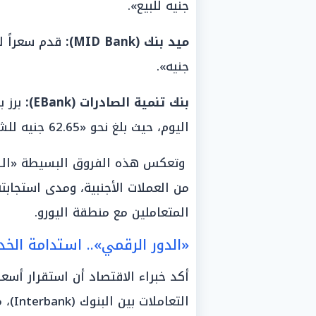
جنيه للبيع».
ميد بنك (MID Bank):
جنيه».
بنك تنمية الصادرات (EBank):
برز 
اليوم، حيث بلغ نحو «62.65 جنيه للشراء» و«62.87 جنيه للبيع».
وتعكس هذه الفروق البسيطة «الس
من العملات الأجنبية، ومدى استجابت
المتعاملين مع منطقة اليورو.
«الدور الرقمي».. استدامة الخ
أكد خبراء الاقتصاد أن استقرار أسع
التعا