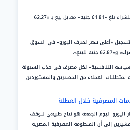
قدم سعراً للشراء بلغ «61.81 جنيه» مقابل بيع بـ «62.27
بتسجيل «أعلى سعر لصرف اليورو» في السوق
ياسة التنافسية» لكل مصرف في جذب السيولة
ه لمتطلبات العملاء من المصدرين والمستوردين
دمات المصرفية خلال العطلة
ار اليورو اليوم الجمعة هو نتاج طبيعي لتوقف
ملات بين البنوك (Interbank)، مشيرين إلى أن المنظومة المصرفية المصرية