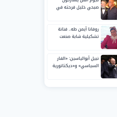
صبحي خليل فرحته في
حفل زفاف ابنته
روفانا أيمن طه.. فنانة
تشكيلية شابة صنعت
اسمها بالإبداع وحصدت
الجوائز منذ الصغر
نبيل أبوالياسين: «الفار
السياسي» و«ديكتاتورية
الميم» يدفنان «نزاهة
الفيفا».. وإقالة
«إنفانتينو» باتت حتمية