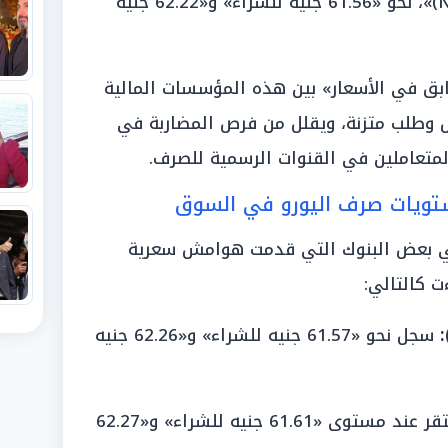
الكويتي (KFH)»، وبنك «نكست (NXT)»، نحو «61.56 جنيه للشراء» و«62.22 جنيه
بق في الأسعار» بين هذه المؤسسات المالية
 وطلب متزنة، ويقلل من فرص المضاربة في
لمتعاملين في القنوات الرسمية للصرف.
تويات صرف اليورو في السوق
في بعض البنوك التي قدمت هوامش سعرية
ت كالتالي:
سجل نحو «61.57 جنيه للشراء» و«62.26 جنيه
استقر عند مستوى «61.61 جنيه للشراء» و«62.27