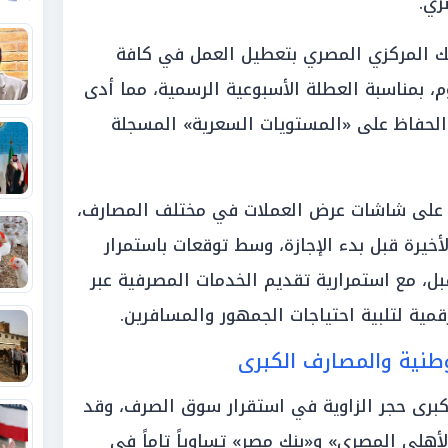
صري.
لبنك المركزي المصري بتعطيل العمل في كافة
م، بمناسبة العطلة الأسبوعية الرسمية، مما أدى
لحفاظ على «المستويات السعرية» المسجلة
 على شاشات عرض العملات في مختلف المصارف،
أخيرة قبل بدء الإجازة، وسط توقعات باستمرار
بل، مع استمرارية تقديم الخدمات المصرفية عبر
قمية لتلبية احتياجات الجمهور والمسافرين.
وطنية والمصارف الكبرى
لكبرى حجر الزاوية في استقرار سوق الصرف، وقد
هلي المصري» و«بنك مصر» تساوياً تاماً في