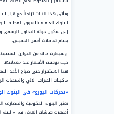
الاستقرار الملحوظ أمام الجنيه الم
ويأتي هذا الثبات تزامناً مع قرار ا
البنوك العاملة بالسوق المحلية اليو
إلى سكون حركة التداول الرسمي وا
بختام تعاملات أمس الخميس.
وسيطرت حالة من التوازن المنضبط
حيث توقفت الأسعار عند معدلاتها ال
هذا الاستقرار حتى صباح الأحد المق
ماكينات الصراف الآلي والمنصات الر
«تحركات اليورو» في البنوك ال
تعتبر البنوك الحكومية والمصارف ا
أظهرت شاشات العرض في «البنك الأ