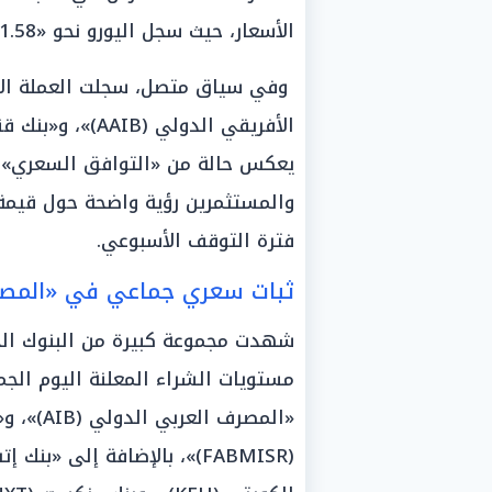
الأسعار، حيث سجل اليورو نحو «61.58 جنيه للشراء» و«62.25 جنيه للبيع».
وفي سياق متصل، سجلت العملة الأو
الأفريقي الدولي 
يعكس حالة من «التوافق السعري» 
والمستثمرين رؤية واضحة حول قيمة 
فترة التوقف الأسبوعي.
ثبات سعري جماعي في «المصار
شهدت مجموعة كبيرة من البنوك الخاص
«المصرف 