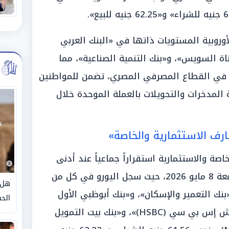
روبية المستويات ذاتها في «البنك العربي
(AAIB)»، و«بنك قناة السويس»، و«بنك التنمية الصناعية»، مما
في القطاع المصرفي المصري، تضمن للمواطنين
المدخرات والتحويلات بالعملة الموحدة خلال
ف الاستثمارية والخاصة»
ة والاستثمارية استقراراً جماعياً عند أدنى
مستويات الشراء المعلنة اليوم الجمعة 8 مايو 2026، حيث سجل اليورو في كل من
هل 
العربي الدولي (AIB)»، و«بنك التعمير والإسكان»، و«بنك أبوظبي الأول
الحق
(FABMISR)»، بالإضافة إلى «بنك إتش إس بي سي (HSBC)»، و«بنك بيت التمويل