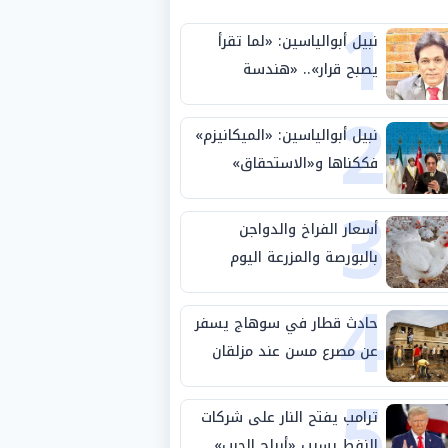
1
نبيل أبوالياسين: «لما تقرأ
يصبح قرار».. «هندسة
2
الاستثمار السيادي» بين «ربط
الجيب بالوطن» و«سيادة
نبيل أبوالياسين: «الميكانيزم»
الكلمة»
فككناها و«الاستحقاق»
3
حتمية.. «تفعيل الإرادة»
مهمة الجامعة العربية
أسعار الفراخ والدواجن
بالبورصة والمزرعة اليوم
4
الثلاثاء 4-8-2026
حادث قطار في سوهاج يسفر
عن مصرع مسن عند مزلقان
5
المراغة
ترامب يفتح النار على شركات
النفط بسبب «أرباح الحرب»