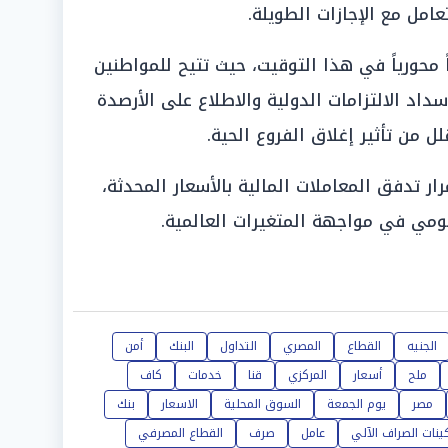
امل مع الإجازات الطويلة.
ً محورياً في هذا التوقيت، حيث تتيح للمواطنين
سداد الالتزامات الدولية والاطلاع على الأرصدة
لل من تأثير إغلاق الفروع الحية.
 تدفق المعاملات المالية بالأسعار المحدثة،
قومي في مواجهة المتغيرات العالمية.
الجنيه
القطاع
المصري
التداول
البنك
أمن
ملح
أسعار
المركزي
قنا
خدمات
كاف
مصر
يوم الجمعة
السوق المحلية
الاسعار
بنك
ينات الصراف الآلي
عامل
صرف
القطاع المصرفي