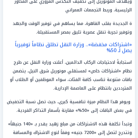
ويهدف المونوريل إلى تخفيف التكدس المروري على المحاور
الرئيسية، وربط التجمعات العمراني
ة الجديدة بقلب القاهرة، مما يساهم في توفير الوقت والجهد
وتوفير تجربة تنقل عصرية تليق بمصر المستقبيلة.
«اشتراكات مخفضة».. وزارة النقل تطلق نظاماً توفيرياً
يصل لـ 50%
استجابةً لاحتياجات الركاب الدائمين، أعلنت وزارة النقل عن طرح
نظام «اشتراكات خاص» لمستقلي مونوريل شرق النيل، يتضمن
باقات متنوعة تناسب كافة الفئات، سواء الموظفين أو الطلاب أو
المترددين بانتظام على العاصمة الإدارية.
ويوفر هذا النظام ميزة تنافسية كبرى، حيث تصل نسبة التخفيض
في بعض الباقات إلى «50%» مقارنة بأسعار التذاكر الفردية.
وتبدأ تكلفة هذه الاشتراكات من مبلغ زهيد يقدر بـ «140 جنيهاً»
وتتدرج لتصل إلى «7200 جنيه» وفقاً لنوع الاشتراك والمسافة