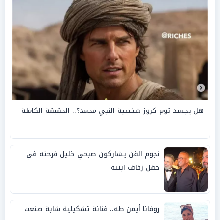
هل يجسد توم كروز شخصية النبي محمد؟.. الحقيقة الكاملة
نجوم الفن يشاركون صبحي خليل فرحته في
حفل زفاف ابنته
روفانا أيمن طه.. فنانة تشكيلية شابة صنعت