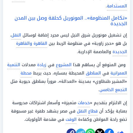
المستدامة
.
«تكامل المنظومة».. المونوريل كحلقة وصل بين المدن
الجديدة
إن تشغيل مونوريل شرق النيل ليس مجرد إضافة لوسائل
النقل
،
بل هو «حجر زاوية» في منظومة الربط بين
القاهرة والقاهرة
الجديدة
والعاصمة الإدارية.
ومن المتوقع أن يساهم هذا
المشروع
في
زيادة
معدلات
التنمية
العمرانية
في
المناطق
المحيطة بمساره، حيث يربط
محطة
«المشير طنطاوي» بمدينة «العدالة»، مروراً بمناطق حيوية مثل
التجمع الخامس
.
إن الالتزام بتقديم «
خدمات
متميزة» وأسعار اشتراكات مدروسة
بعناية يؤكد أن
قطاع
النقل
في مصر يشهد طفرة غير مسبوقة
تضع راحة المواطن وكفاءة
الوقت
في مقدمة الأولويات.