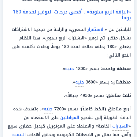
«الباقة الربع سنوية».. أقصى درجات التوفير لخدمة 180
يوماً
للباحثين عن «
الاستقرار
السعري» والراحة من تجديد الاشتراكات
بشكل متكرر، تم توفير «الاشتراك الربع سنوي». هذا النظام
يغطي «180 رحلة» صالحة لمدة 180 يوماً، وجاءت تكلفته على
النحو التالي:
منطقة
واحدة:
بسعر «1800
جنيه
».
منطقتان:
بسعر «3600
جنيه
».
ثلاث
مناطق
:
بسعر «4950 جنيهاً».
أربع
مناطق
(الخط كاملاً):
بسعر «7200
جنيه
». وتهدف هذه
الباقة الطويلة إلى تشجيع
المواطنين
على الاستغناء عن
«
السيارات
الخاصة» والاعتماد على المونوريل كبديل حضاري سريع
وآمن، مما يقلل من الانبعاثات الكربونية ويحقق أهداف
التنمية