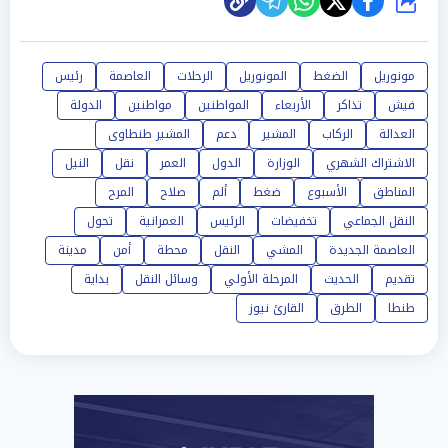
شارك
مونوريل
الضغط
المونوريل
الرحلات
العاصمة
رئيس
فيش
تذاكر
الأربعاء
المواطنين
مواطنين
الدولة
العدالة
الركاب
المشير
دعم
المشير طنطاوى
الاشتراك الشهري
الوزارة
الدول
العمر
نقل
النيل
المناطق
الأسبوع
ضغط
ألم
صلاح
المرح
النقل الجماعي
تخفيضات
الرئيس
العمرانية
تحول
العاصمة الجديدة
المشي
النقل
محطة
أمن
مدينة
تقديم
الحديث
المرحلة الأولي
وسائل النقل
بداية
طنطا
الطرق
القارئ نيوز