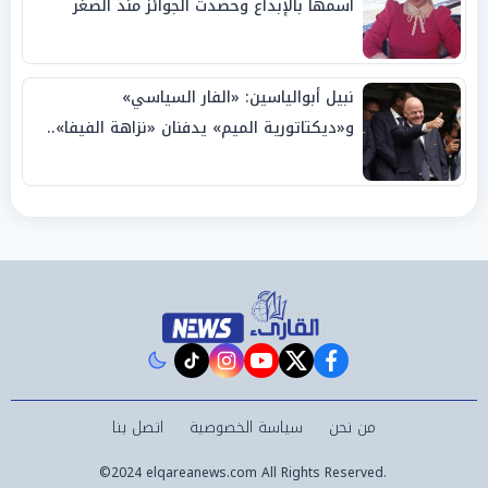
اسمها بالإبداع وحصدت الجوائز منذ الصغر
نبيل أبوالياسين: «الفار السياسي»
و«ديكتاتورية الميم» يدفنان «نزاهة الفيفا»..
وإقالة «إنفانتينو» باتت حتمية
instagram
tiktok
youtube
twitter
facebook
من نحن
سياسة الخصوصية
اتصل بنا
©2024 elqareanews.com All Rights Reserved.