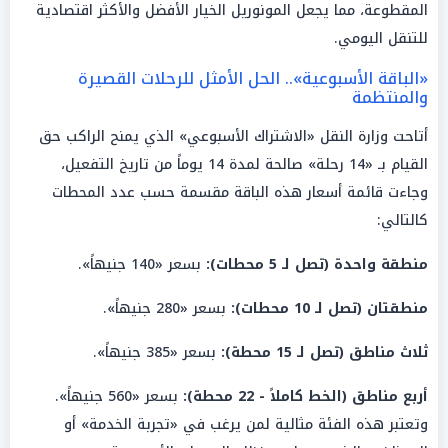
المقطوعة، مما يجعل المونوريل الخيار الأفضل والأكثر اقتصادية
للتنقل اليومي.
«الباقة الأسبوعية».. الحل الأمثل للرحلات القصيرة
والمنتظمة
أتاحت وزارة النقل «الاشتراك الأسبوعي» الذي يمنح الراكب حق
القيام بـ «14 رحلة» صالحة لمدة 14 يوماً من تاريخ التفعيل،
وجاءت قائمة أسعار هذه الباقة مقسمة حسب عدد المحطات
كالتالي:
منطقة واحدة (تصل لـ 5 محطات):
بسعر «140 جنيهاً».
منطقتان (تصل لـ 10 محطات):
بسعر «280 جنيهاً».
ثلاث مناطق (تصل لـ 15 محطة):
بسعر «385 جنيهاً».
أربع مناطق (الخط كاملاً - 22 محطة):
بسعر «560 جنيهاً».
وتعتبر هذه الفئة مثالية لمن يرغب في «تجربة الخدمة» أو