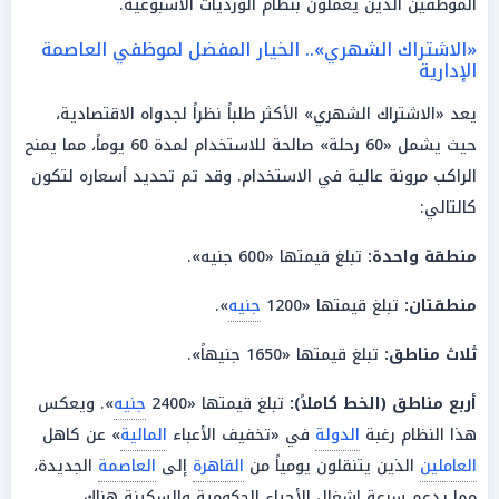
الموظفين الذين يعملون بنظام الورديات الأسبوعية.
«الاشتراك الشهري».. الخيار المفضل لموظفي العاصمة
الإدارية
يعد «الاشتراك الشهري» الأكثر طلباً نظراً لجدواه الاقتصادية،
حيث يشمل «60 رحلة» صالحة للاستخدام لمدة 60 يوماً، مما يمنح
الراكب مرونة عالية في الاستخدام. وقد تم تحديد أسعاره لتكون
كالتالي:
منطقة واحدة:
تبلغ قيمتها «600 جنيه».
منطقتان:
تبلغ قيمتها «1200
جنيه
».
ثلاث
مناطق
:
تبلغ قيمتها «1650 جنيهاً».
أربع
مناطق
(الخط كاملاً):
تبلغ قيمتها «2400
جنيه
». ويعكس
هذا النظام رغبة
الدولة
في «تخفيف الأعباء
المالية
» عن كاهل
العاملين
الذين يتنقلون يومياً من
القاهرة
إلى
العاصمة
الجديدة،
مما يدعم سرعة إشغال الأحياء الحكومية والسكينة هناك.