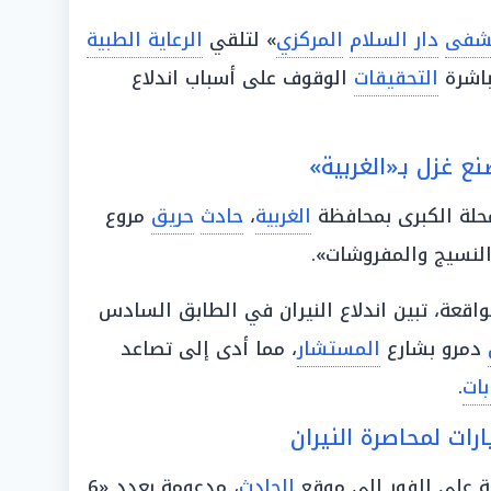
شفى
دار السلام
المركزي
» لتلقي
الرعاية الطبية
باشرة
التحقيقات
الوقوف على أسباب اندلاع
لة الكبرى بمحافظة
الغربية
،
حادث
حريق
مروع
لنسيج والمفروشات».
الواقعة، تبين اندلاع النيران في الطابق السادس
دمرو بشارع
المستشار
، مما أدى إلى تصاعد
بات
.
ية على الفور إلى موقع
الحادث
، مدعومة بعدد «6