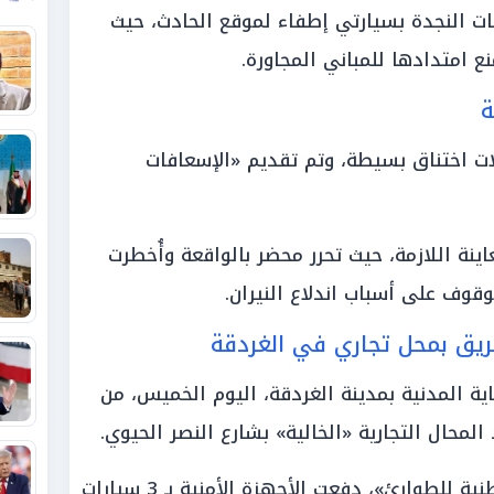
ات النجدة بسيارتي إطفاء لموقع الحادث، حيث
ع امتدادها للمباني المجاورة.
ة
ت اختناق بسيطة، وتم تقديم «الإسعافات
اينة اللازمة، حيث تحرر محضر بالواقعة وأُخطرت
وقوف على أسباب اندلاع النيران.
ريق بمحل تجاري في الغردقة
 المدنية بمدينة الغردقة، اليوم الخميس، من
محال التجارية «الخالية» بشارع النصر الحيوي.
وفور تلقي إخطار من «الشبكة الوطنية للطوارئ»، دفعت الأجهزة الأمنية بـ 3 سيارات