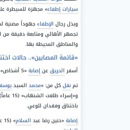
سيارات إطفاء
» مجهزة للسيطرة ع
وبذل رجال
الإطفاء
جهوداً مضنية ل
تجمهر الأهالي ومتابعة دقيقة من 
والمناطق المحيطة بها.
«قائمة المصابين».. حالات اخت
أسفر
الحريق
عن
إصابة
«5 أشخاص» بحالات
تم
نقل
كل من: «
محمد
السيد
يوسف
و«إسراء طلعت الشنهاب» (15 عاماً)، إلى
باختناق وفقدان للوعي.
إصابة
«حنين رضا عبد
السلام
» (15 عاماً) بحالة