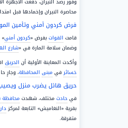
وفور رصد النيران، دفعت الأجهزة ال
محاصرة النيران وإخمادها قبل امتدا
فرض كردون أمني وتأمين المو
قامت
القوات
بفرض «
كردون أمني
» 
وضمان سلامة المارة في «
شارع اله
وأكدت المعاينة الأولية أن
الحريق
اق
خسائر
في
مبنى
المحافظة
، وجارٍ حا
حريق هائل يضرب منزل ويصيب 5 أشخاص بسوها
في
حادث
مختلف، شهدت
محافظة 
بقرية «النغاميش» التابعة لمركز
دار
متفرقة.