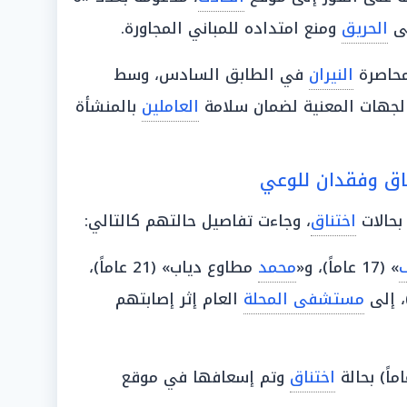
لى
الحريق
ومنع امتداده للمباني المجاورة.
محاصرة
النيران
في الطابق السادس، وسط
الجهات المعنية لضمان سلامة
العاملين
بالمنشأة
ناق وفقدان للوعي
اختناق
، وجاءت تفاصيل حالتهم كالتالي:
» (17 عاماً)، و«
محمد
مطاوع دياب» (21 عاماً)،
مستشفى المحلة
العام إثر إصابتهم
اختناق
وتم إسعافها في موقع