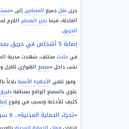
جرى
نقل
جميع
المصابين
إلى «
مست
العاجلة، فيما
تحرر المحضر
اللازم لم
الحريق
.
إصابة 5 أشخاص في حريق بمصنع غزل بـ«الغربية»
في
حادث
مختلف، شهدت مدينة المح
نشب داخل «
مصنع
الهواري للغزل وا
وفور تلقي
الأجهزة الأمنية
بلاغاً ب
علوي بالمصنع الواقع بمنطقة
طريق
كثيف للأدخنة وتسبب في وقوع
إصا
«تحرك الحماية المدنية».. 6 سيارات لمحاصرة النيران
انتقلت
قوات الحماية المدنية
بالغرب