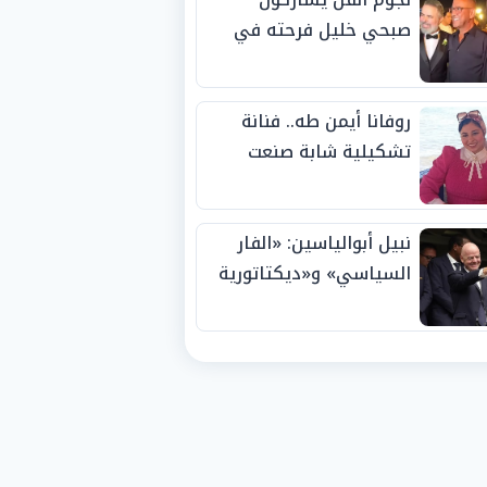
صبحي خليل فرحته في
حفل زفاف ابنته
روفانا أيمن طه.. فنانة
تشكيلية شابة صنعت
اسمها بالإبداع وحصدت
الجوائز منذ الصغر
نبيل أبوالياسين: «الفار
السياسي» و«ديكتاتورية
الميم» يدفنان «نزاهة
الفيفا».. وإقالة
«إنفانتينو» باتت حتمية