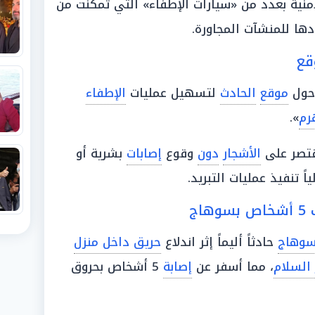
أمنية بعدد من «سيارات الإطفاء» التي تمكنت من
دها للمنشآت المجاورة.
قع
حول
موقع
الحادث
لتسهيل عمليات
الإطفاء
رم
».
تصر على
الأشجار
دون
وقوع
إصابات
بشرية أو
لياً تنفيذ عمليات التبريد.
ج
سوهاج
حادثاً أليماً إثر اندلاع
حريق داخل منزل
 السلام
، مما أسفر عن
إصابة
5 أشخاص بحروق