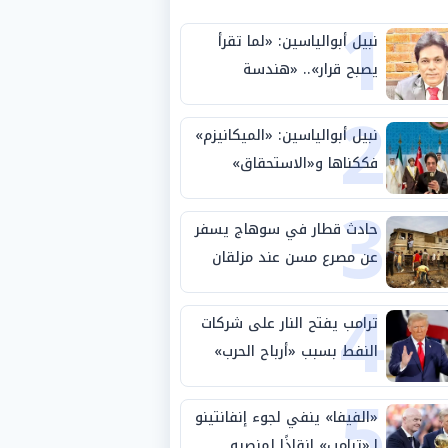
1
نبيل أبوالياسين: «لما تقرأ
يصبح قرار».. «هندسة
2
الاستثمار السيادي» بين «ربط
الجيب بالوطن» و«سيادة
نبيل أبوالياسين: «الميكانيزم»
الكلمة»
فككناها و«الاستحقاق»
3
حتمية.. «تفعيل الإرادة»
مهمة الجامعة العربية
حادث قطار في سوهاج يسفر
عن مصرع مسن عند مزلقان
4
المراغة
ترامب يفتح النار على شركات
النفط بسبب «أرباح الحرب»
5
«الفيفا» ينفي لجوء إنفانتينو
لـ«ترامب» إنقاذًا لمنصبه