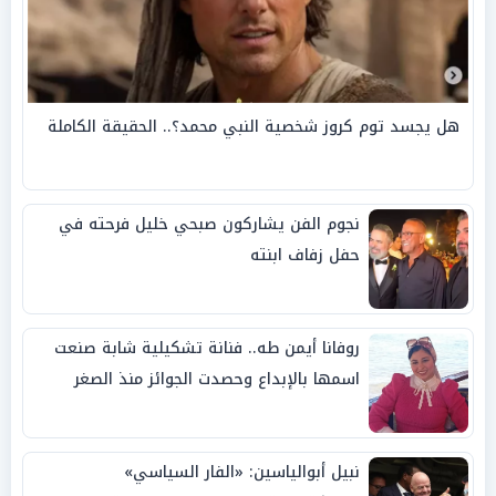
هل يجسد توم كروز شخصية النبي محمد؟.. الحقيقة الكاملة
نجوم الفن يشاركون صبحي خليل فرحته في
حفل زفاف ابنته
روفانا أيمن طه.. فنانة تشكيلية شابة صنعت
اسمها بالإبداع وحصدت الجوائز منذ الصغر
نبيل أبوالياسين: «الفار السياسي»