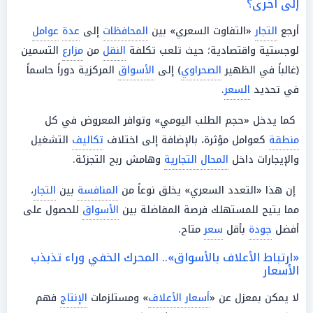
إلى أخرى؟
أرجع
التجار
«التفاوت السعري» بين
المحافظات
إلى
عدة
عوامل
لوجستية واقتصادية؛ حيث تلعب تكلفة
النقل
من
مزارع
التسمين
(غالباً في الظهير
الصحراوي
) إلى
الأسواق
المركزية دوراً حاسماً
في تحديد
السعر
.
كما يدخل «حجم الطلب اليومي» وتوافر المعروض في كل
منطقة
كعوامل مؤثرة، بالإضافة إلى اختلاف
تكاليف
التشغيل
والإيجارات داخل
المحال التجارية
وهامش ربح التجزئة.
إن هذا «التعدد السعري» يخلق نوعاً من
المنافسة
بين
التجار
،
مما يتيح للمستهلك فرصة المفاضلة بين
الأسواق
للحصول على
أفضل
جودة
بأقل
سعر
متاح.
«ارتباط الأعلاف بالأسواق».. المحرك الخفي وراء تذبذب
الأسعار
لا يمكن بمعزل عن «
أسعار الأعلاف
» ومستلزمات
الإنتاج
فهم