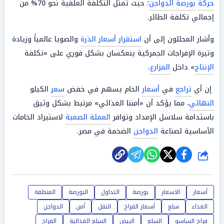
حركة
بورصة الدواجن
؛ حيث تمثل التكلفة العلفية نحو 70% من
إجمالي تكلفة الطائر.
وأشار المحللون إلى أن
استقرار أسعار
الذرة
والصويا عالمياً وزيادة
وتيرة الإفراجات الجمركية ينعكسان بشكل فوري على «تكلفة
الإنتاج
» داخل
المزارع
.
إن أي
تراجع
في
أسعار
الخام يسهم في خفض
سعر
الكيلو
النهائي
، مما يؤكد أن «أمننا الغذائي» مرتبط بشكل وثيق
باستدامة سلاسل الإمداد وتوافر
العملة الصعبة
لاستيراد الخامات
الأساسية لصناعة
الدواجن
الضخمة في مصر.
شارك
أسعار
الاسعار
بورصة
التداول
البورصة
المنطقة
الغذاء
سلع
أسعار الفراخ
النقل
أمن
الدواجن
فراخ الساسو
السلع
البيض
السلع الغذائية
الفراخ