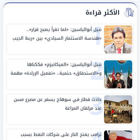
الأكثر قراءة
1
نبيل أبوالياسين: «لما تقرأ يصبح قرار»..
«هندسة الاستثمار السيادي» بين «ربط الجيب
بالوطن» و«سيادة الكلمة»
2
نبيل أبوالياسين: «الميكانيزم» فككناها
و«الاستحقاق» حتمية.. «تفعيل الإرادة» مهمة
الجامعة العربية
3
حادث قطار في سوهاج يسفر عن مصرع مسن
عند مزلقان المراغة
ترامب يفتح النار على شركات النفط بسبب