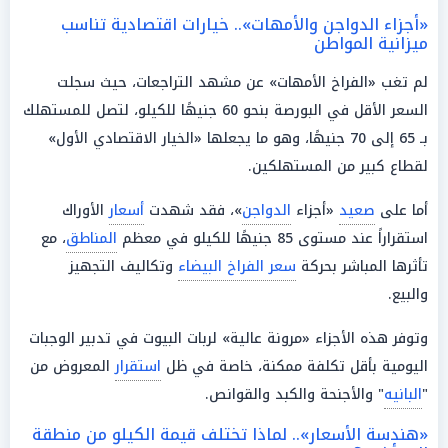
«أجزاء الدواجن والأمهات».. خيارات اقتصادية تناسب
ميزانية المواطن
لم تغب «الفراخ الأمهات» عن مشهد التراجعات، حيث سجلت
السعر الأقل في البورصة بنحو 60 جنيهًا للكيلو، لتصل للمستهلك
بـ 65 إلى 70 جنيهًا، وهو ما يجعلها «الخيار الاقتصادي الأول»
لقطاع كبير من المستهلكين.
أما على
صعيد
«أجزاء
الدواجن
»، فقد شهدت
أسعار
الأوراك
استقراراً عند مستوى 85 جنيهًا للكيلو في معظم
المناطق
، مع
تأثرها المباشر بحركة
سعر الفراخ البيضاء
وتكاليف التجهيز
والبيع.
وتوفر هذه الأجزاء «مرونة عالية» لربات البيوت في تدبير الوجبات
اليومية بأقل تكلفة ممكنة، خاصة في ظل
استقرار
المعروض من
"
البانيه
" والأجنحة والكبد والقوانص.
«هندسة الأسعار».. لماذا تختلف قيمة الكيلو من منطقة