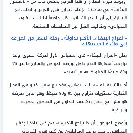
ويؤكد خبراء القطاع أن هذا التراجع يعكس حالة من «الاستقرار
المؤقت» في مدخلات الإنتاج وتوازن قوى العرض والطلب، مع
الإشارة إلى أن السعر النهائي يظل خاضعاً لآليات «التفاوت
الجغرافي» وتكاليف النقل بين المحافظات المختلفة.
«الفراخ البيضاء.. الأكثر تداولاً».. رحلة السعر من المزرعة
إلى مائدة المستهلك
تظل «الفراخ البيضاء» هي المقياس الأول لحركة السوق، وقد
تراوحت أسعارها اليوم داخل بورصة الدواجن والمزارع ما بين 75
و80 جنيهًا للكيلو كـ «سعر تنفيذ».
أما بالنسبة للمستهلك النهائي، فقد بلغ سعر الكيلو في المحال
التجارية مستويات تتراوح بين 85 و90 جنيهًا، وهو تباين تفرضه
هوامش ربح التجار وتكاليف التداول في المناطق الحضرية
والريفية.
وأوضح الموزعون أن «التراجع الأخير» ساهم في زيادة الإقبال
الجماهيري، حيث يراقب المواطنون عن كثب هذه التحركات