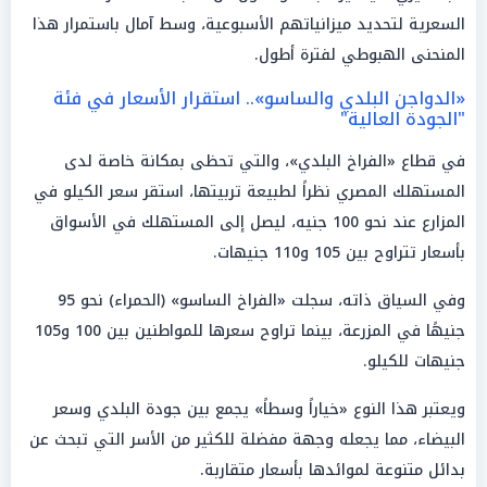
السعرية لتحديد ميزانياتهم الأسبوعية، وسط آمال باستمرار هذا
المنحنى الهبوطي لفترة أطول.
«الدواجن البلدي والساسو».. استقرار الأسعار في فئة
"الجودة العالية"
في قطاع «الفراخ البلدي»، والتي تحظى بمكانة خاصة لدى
المستهلك المصري نظراً لطبيعة تربيتها، استقر سعر الكيلو في
المزارع عند نحو 100 جنيه، ليصل إلى المستهلك في الأسواق
بأسعار تتراوح بين 105 و110 جنيهات.
وفي السياق ذاته، سجلت «الفراخ الساسو» (الحمراء) نحو 95
جنيهًا في المزرعة، بينما تراوح سعرها للمواطنين بين 100 و105
جنيهات للكيلو.
ويعتبر هذا النوع «خياراً وسطاً» يجمع بين جودة البلدي وسعر
البيضاء، مما يجعله وجهة مفضلة للكثير من الأسر التي تبحث عن
بدائل متنوعة لموائدها بأسعار متقاربة.