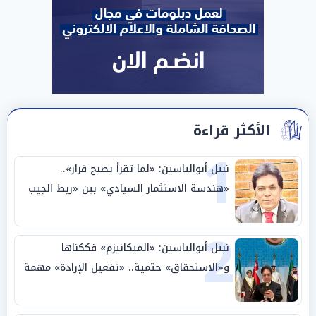
الأكثر قراءة
1
نبيل أبوالياسين: «لما تقرأ يصبح قرار»..
«هندسة الاستثمار السيادي» بين «ربط الجيب
بالوطن» و«سيادة الكلمة»
2
نبيل أبوالياسين: «الميكانيزم» فككناها
و«الاستحقاق» حتمية.. «تفعيل الإرادة» مهمة
الجامعة العربية