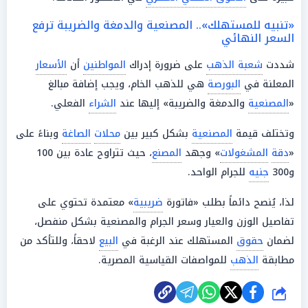
«تنبيه للمستهلك».. المصنعية والدمغة والضريبة ترفع
السعر النهائي
شددت
شعبة الذهب
على ضرورة إدراك
المواطنين
أن
الأسعار
المعلنة في
البورصة
هي للذهب الخام، ويجب إضافة مبالغ
«
المصنعية
والدمغة والضريبة» إليها عند
الشراء
الفعلي.
وتختلف قيمة
المصنعية
بشكل كبير بين
محلات
الصاغة
وبناءً على
«
دقة
المشغولات
» وجهد
المصنع
، حيث تتراوح عادة بين 100
و300
جنيه
للجرام الواحد.
لذا، يُنصح دائماً بطلب «فاتورة
ضريبية
» معتمدة تحتوي على
تفاصيل الوزن والعيار وسعر الجرام والمصنعية بشكل منفصل،
لضمان
حقوق
المستهلك عند الرغبة في
البيع
لاحقاً، وللتأكد من
مطابقة
الذهب
للمواصفات القياسية المصرية.
شارك