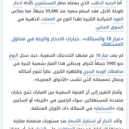
أما
الجنيه الذهب
، الذي يفضله صغار
المستثمرين
كأداة
ادخار
طويلة الأجل، فقد استقر سعره عند 55,680 جنيهاً، مما يعكس
القوة
الشرائية الكبيرة لهذا النوع من
العملات
الذهبية في
السوق المحلي
.
«عيار 18 والسبائك».. خيارات الادخار والزينة في متناول
المستهلك
لم يغب
عيار 18
عن مشهد التحديثات السعرية، حيث سجل
اليوم
نحو 5965 جنيهاً للجرام. ويحظى هذا العيار بشعبية كبيرة في
محافظات
الوجه البحري
والقاهرة الكبرى، نظراً لتنوع أشكاله
وجمال تصميماته التي تناسب «الأذواق العصرية».
وأشار التقرير إلى أن الفجوة السعرية بين العيارات تتيح خيارات
متعددة للمستهلكين، سواء الراغبين في «الزينة» أو الساعين
وراء «
الاستثمار
» في السبائك ذات الأوزان المختلفة.
وأكد
التجار
أن
استقرار الأسعار
عند مستويات منخفضة مقارنة