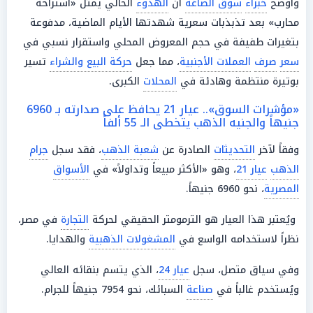
وأوضح
خبراء
سوق الصاغة
أن
الهدوء
الحالي يمثل «استراحة
محارب» بعد تذبذبات سعرية شهدتها الأيام الماضية، مدفوعة
بتغيرات طفيفة في حجم المعروض المحلي واستقرار نسبي في
سعر
صرف
العملات الأجنبية
، مما جعل
حركة البيع والشراء
تسير
بوتيرة منتظمة وهادئة في
المحلات
الكبرى.
«مؤشرات السوق».. عيار 21 يحافظ على صدارته بـ 6960
جنيهاً والجنيه الذهب يتخطى الـ 55 ألفاً
وفقاً لآخر
التحديثات
الصادرة عن
شعبة الذهب
، فقد سجل
جرام
الذهب
عيار 21
، وهو «الأكثر مبيعاً وتداولاً» في
الأسواق
المصرية
، نحو 6960 جنيهاً.
ويُعتبر هذا العيار هو الترمومتر الحقيقي لحركة
التجارة
في مصر،
نظراً لاستخدامه الواسع في
المشغولات الذهبية
والهدايا.
وفي سياق متصل، سجل
عيار 24
، الذي يتسم بنقائه العالي
ويُستخدم غالباً في
صناعة
السبائك، نحو 7954 جنيهاً للجرام.