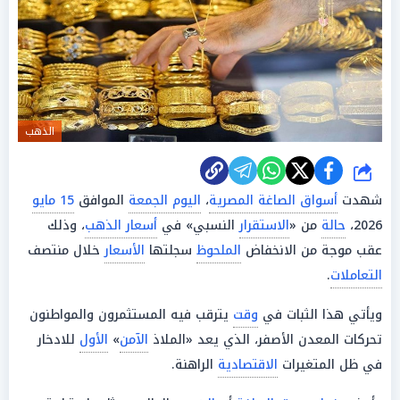
الذهب
شارك
شهدت
أسواق الصاغة المصرية
،
اليوم الجمعة
الموافق
15 مايو
2026،
حالة
من «
الاستقرار
النسبي» في
أسعار الذهب
، وذلك
عقب موجة من الانخفاض
الملحوظ
سجلتها
الأسعار
خلال منتصف
التعاملات
.
ويأتي هذا الثبات في
وقت
يترقب فيه المستثمرون والمواطنون
تحركات المعدن الأصفر، الذي يعد «الملاذ
الآمن
»
الأول
للادخار
في ظل المتغيرات
الاقتصادية
الراهنة.