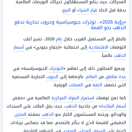
المحركات، حيث يتابع المستهلكون تحركات البورصات العالمية
بدقة قبل اتخاذ
قرار
الشراء
أو
البيع
.
«رؤية 2026».. توترات جيوسياسية وحروب تجارية تدفع
الذهب نحو القمة
بالنظر إلى المستقبل القريب خلال
عام
2026، تشير أغلب
التوقعات
الاقتصادية
إلى احتمالية «ارتفاع جنوني» في
أسعار
الذهب
عالمياً.
ويعزو المحللون ذلك إلى تفاقم «
التوترات
الجيوسياسية» في
عدة
مناطق
من
العالم
، بالإضافة إلى
الحروب
التجارية المستعرة
التي تضعف
الثقة
في
العملات
الورقية.
كما تعزز توقعات
استمرار
البنوك المركزية
العالمية في «خفض
أسعار الفائدة
» من جاذبية
الذهب
، حيث يقل الطلب على السندات
والودائع، ويتجه المستثمرون الكبار نحو
الذهب
بصفته
المخزن
الحقيقي للقيمة الذي لا يتأثر بالتضخم، مما قد ينعكس بزيادات
كبيرة على
السوق المحلي المصري
في الشهور القادمة.