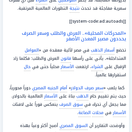
بذروتها السابقة، قد يحفز
المواطنين
على
الشراء
قبل أي قفزات
سعرية مفاجئة قد تحدث
نتيجة
التطورات العالمية المرتقبة.
d
e:ad:autoads]]
[[system-co
«المحركات المحلية».. العرض والطلب وسعر الصرف
يحددون مصير المعدن الأصفر
تخضع
أسعار الذهب
في مصر لآلية معقدة من «
العوامل
المتداخلة»، يأتي على رأسها
قانون
العرض والطلب؛ فكلما زاد
الإقبال على
الشراء
، ارتفعت
الأسعار
محلياً حتى في
حال
استقرارها عالمياً.
كما يلعب «
سعر صرف الدولار
»
أمام
الجنيه المصري
دوراً محورياً،
حيث يتم تقييم خام
الذهب
بناءً على
الأسعار
العالمية بالدولار،
مما يجعل أي تحرك في
سوق الصرف
ينعكس فوراً على لافتات
الأسعار
في
محلات
الصاغة
.
وأوضحت التقارير أن
السوق المصري
أصبح أكثر وعياً بهذه