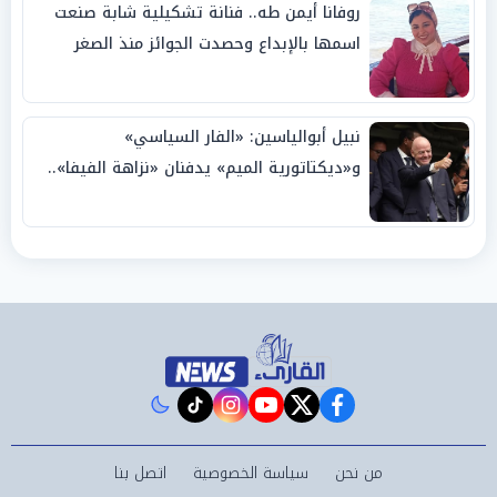
روفانا أيمن طه.. فنانة تشكيلية شابة صنعت
اسمها بالإبداع وحصدت الجوائز منذ الصغر
نبيل أبوالياسين: «الفار السياسي»
و«ديكتاتورية الميم» يدفنان «نزاهة الفيفا»..
وإقالة «إنفانتينو» باتت حتمية
instagram
tiktok
youtube
twitter
facebook
من نحن
سياسة الخصوصية
اتصل بنا