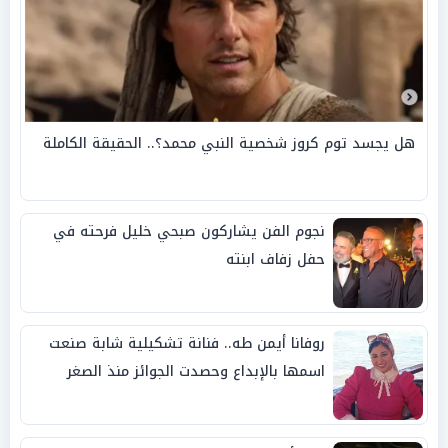
هل يجسد توم كروز شخصية النبي محمد؟.. الحقيقة الكاملة
نجوم الفن يشاركون صبحي خليل فرحته في
حفل زفاف ابنته
روفانا أيمن طه.. فنانة تشكيلية شابة صنعت
اسمها بالإبداع وحصدت الجوائز منذ الصغر