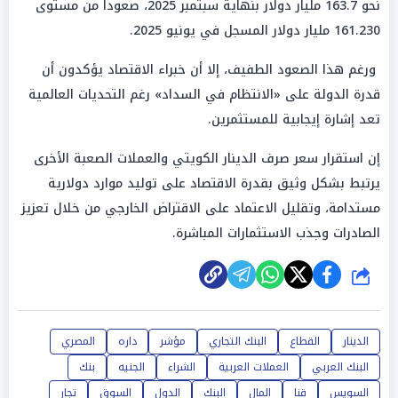
نحو 163.7 مليار دولار بنهاية سبتمبر 2025، صعوداً من مستوى
161.230 مليار دولار المسجل في يونيو 2025.
ورغم هذا الصعود الطفيف، إلا أن خبراء الاقتصاد يؤكدون أن
قدرة الدولة على «الانتظام في السداد» رغم التحديات العالمية
تعد إشارة إيجابية للمستثمرين.
إن استقرار سعر صرف الدينار الكويتي والعملات الصعبة الأخرى
يرتبط بشكل وثيق بقدرة الاقتصاد على توليد موارد دولارية
مستدامة، وتقليل الاعتماد على الاقتراض الخارجي من خلال تعزيز
الصادرات وجذب الاستثمارات المباشرة.
شارك
الدينار
القطاع
البنك التجاري
مؤشر
داره
المصري
البنك العربي
العملات العربية
الشراء
الجنيه
بنك
السويس
قنا
المال
البنك
الدول
السوق
تجار