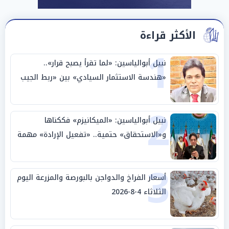
الأكثر قراءة
1
نبيل أبوالياسين: «لما تقرأ يصبح قرار»..
«هندسة الاستثمار السيادي» بين «ربط الجيب
بالوطن» و«سيادة الكلمة»
2
نبيل أبوالياسين: «الميكانيزم» فككناها
و«الاستحقاق» حتمية.. «تفعيل الإرادة» مهمة
الجامعة العربية
3
أسعار الفراخ والدواجن بالبورصة والمزرعة اليوم
الثلاثاء 4-8-2026