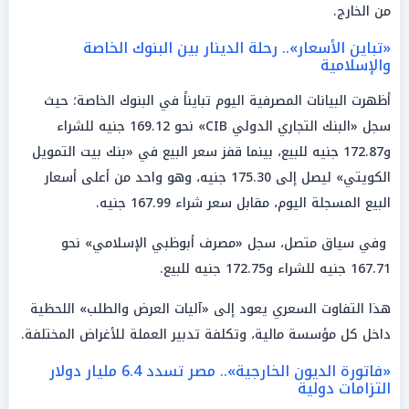
من الخارج.
«تباين الأسعار».. رحلة الدينار بين البنوك الخاصة
والإسلامية
أظهرت البيانات المصرفية اليوم تبايناً في البنوك الخاصة؛ حيث
سجل «البنك التجاري الدولي CIB» نحو 169.12 جنيه للشراء
و172.87 جنيه للبيع، بينما قفز سعر البيع في «بنك بيت التمويل
الكويتي» ليصل إلى 175.30 جنيه، وهو واحد من أعلى أسعار
البيع المسجلة اليوم، مقابل سعر شراء 167.99 جنيه.
وفي سياق متصل، سجل «مصرف أبوظبي الإسلامي» نحو
167.71 جنيه للشراء و172.75 جنيه للبيع.
هذا التفاوت السعري يعود إلى «آليات العرض والطلب» اللحظية
داخل كل مؤسسة مالية، وتكلفة تدبير العملة للأغراض المختلفة.
«فاتورة الديون الخارجية».. مصر تسدد 6.4 مليار دولار
التزامات دولية