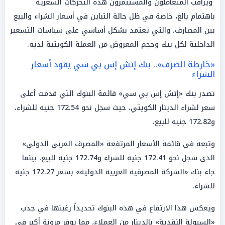
ويراقب المتعاملون والمستثمرون هذه التحركات السعرية
باهتمام بالغ، خاصة في ظل حالة التباين في أسعار الشراء والبيع
بين المصارف، والتي تعتمد بشكل أساسي على سياسات التسعير
الداخلية لكل بنك وحجم المعروض من العملة الكويتية لديه.
«خارطة الصرف».. بنك إتش إس بي سي يقود أسعار
الشراء
تصدر بنك «إتش إس بي سي» قائمة البنوك التي قدمت أعلى
سعر لشراء الدينار الكويتي، حيث سجل نحو 172.54 جنيه للشراء،
و172.82 جنيه للبيع.
وتبعه في قائمة الأسعار المرتفعة «المصرف العربي الدولي»
الذي سجل نحو 172.41 جنيه للشراء و172.74 جنيه للبيع، بينما
جاء بنك «الشركة المصرفية العربية الدولية» بسعر 172.27 جنيه
للشراء.
ويعكس هذا الارتفاع في هذه البنوك تحديداً رغبتها في جذب
«السيولة النقدية» بالدينار من العملاء، مما يوفر مرونة أكبر في