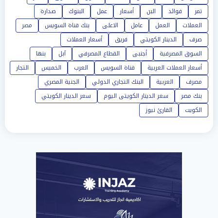
تمر
فوائد
البن
أسعار
عمل
البنوك
صدارة
العملات
العمل
عامل
الاعلى
بنك قناة السويس
مصر
صرف
الدينار الكويتي
فريق
أسعار العملات
السوق المصرفية
أجنبى
القطاع المصرفي
آبل
بنها
أسعار العملات العربية
قناة السويس
العرب
الخميس
التجار
مصرف
العربية
البنك التجاري الدولي
الجنية المصري
بنك مصر
سعر الدينار الكويتى اليوم
سعر الدينار الكويتي
الكويت
القارئ نيوز