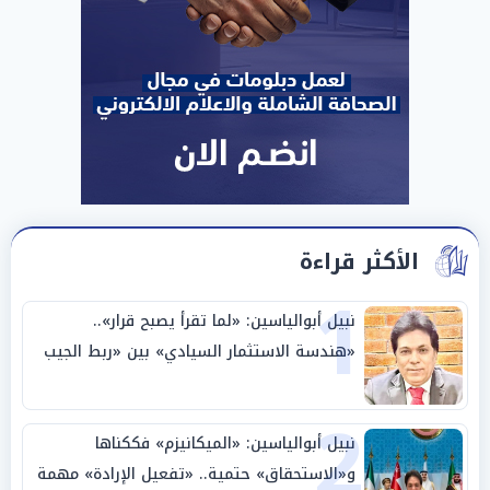
الأكثر قراءة
1
نبيل أبوالياسين: «لما تقرأ يصبح قرار»..
«هندسة الاستثمار السيادي» بين «ربط الجيب
بالوطن» و«سيادة الكلمة»
2
نبيل أبوالياسين: «الميكانيزم» فككناها
و«الاستحقاق» حتمية.. «تفعيل الإرادة» مهمة