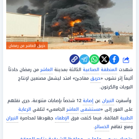
حريق العاشر من رمضان
شارك
شهدت
المنطقة
الصناعية
الثالثة بمدينة
العاشر
من رمضان حادثاً
أليماً إثر نشوب «
حريق
مفاجئ» امتد ليشمل مصنعين لإنتاج
البويات والكرتون.
وأسفرت
النيران
عن
إصابة
12 شخصاً بإصابات متنوعة، جرى نقلهم
على الفور إلى «
مستشفى
العاشر
الجامعي» لتلقي
الرعاية
الطبية
الفائقة، فيما كثفت فرق
الإطفاء
جهودها لمحاصرة
النيران
ومنع تفاقم
الخسائر
.