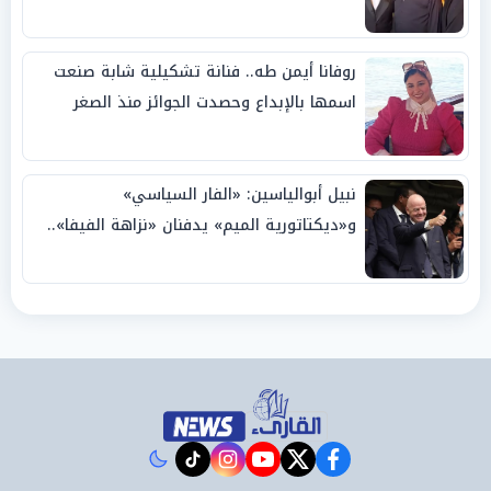
روفانا أيمن طه.. فنانة تشكيلية شابة صنعت
اسمها بالإبداع وحصدت الجوائز منذ الصغر
نبيل أبوالياسين: «الفار السياسي»
و«ديكتاتورية الميم» يدفنان «نزاهة الفيفا»..
وإقالة «إنفانتينو» باتت حتمية
instagram
tiktok
youtube
twitter
facebook