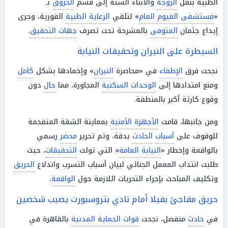
الطبية بنقل
الزوجة
والأبناء الستة إلى قسم
الحروق
بـ
«
مستشفى الفيوم العام
» لتلقي
الرعاية الطبية
الفورية، وجرى
إيداع جثمان
المتوفى
بالمشرحة تحت تصرف
جهات التحقيق
.
السيطرة على النيران وتحقيقات النيابة
نجحت فرق
الإطفاء
في «محاصرة
النيران
» وإخمادها بشكل
كامل
ومنع امتدادها إلى
الوحدات السكنية
المجاورة، مما
حال
دون
وقوع كارثة أكبر بالمنطقة.
ومن جانبها، قامت
الأجهزة الأمنية
بمعاينة الشقة المتفحمة
للوقوف على
أسباب
الحادث
بدقة، وتم تحرير
محضر
رسمي
بالواقعة وإخطار «
النيابة العامة
» التي تولت
التحقيقات
، حيث
طلبت انتداب المعمل الجنائي لبيان أسباب التسرب واندلاع
الحريق
وتكليف المباحث بإجراء التحريات اللازمة حول
الواقعة
.
حريق مفاجئ بفيلا أمام نادي بتروسبورت يصيب شخصين
في
حادث
منفصل، نجحت
قوات الحماية المدنية
بالقاهرة في