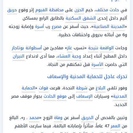
في
حادث
مختلف
، خيم
الحزن
على
محافظة الفيوم
إثر وقوع
حريق
أليم داخل إحدى
الشقق السكنية
بالطابق الرابع بمساكن
«
المدينة
الصناعية
»، حيث أسفر عن
مصرع
رب
أسرة
وإصابة زوجته
و6 من أبنائه بحروق واختناقات خطيرة.
وجاءت
الواقعة
نتيجة
«تسرب
غاز
» مفاجئ من
أسطوانة بوتاجاز
داخل المطبخ أثناء إعداد
وجبة العشاء
، مما أدى لاندلاع
النيران
التي حاصرت
الأسرة
قبل تمكنهم من النجاة.
تحرك عاجل للحماية المدنية والإسعاف
وفور تلقي
البلاغ
من
شرطة
النجدة، هرعت
قوات
«
الحماية
المدنية
» وسيارات
الإسعاف
إلى
موقع
الحادث
بجوار موقف مصر
الجديد.
وتبين بالفحص أن
الحريق
أسفر عن
وفاة
الزوج «
محمد
. ر»، البالغ
من
العمر
47 عاماً، متأثراً بإصاباته البالغة، فيما سارعت الأطقم