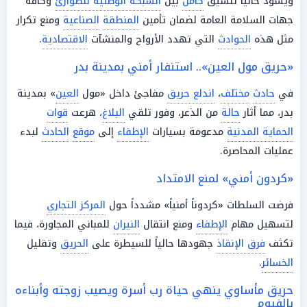
ويسود حالياً تنسيق
كامل
بين
الشبكة الوطنية للطوارئ
وكافة
جهات السلامة العامة لضمان تأمين
المنطقة
الصناعية
ومنع تكرار
مثل هذه
الحوادث
التي تهدد الأرواح والمنشآت
الاقتصادية
.
«حريق مول العين».. استنفار أمني بمدينة بدر
في
حادث
مختلف
،
اندلع حريق
مفاجئ داخل «مول
العين
» بمدينة
بدر، مما أثار
حالة
من الذعر، وفور تلقي
البلاغ
، هرعت
قوات
الحماية المدنية
مدعومة بسيارات
الإطفاء
إلى
موقع
الحادث
لبدء
عمليات المحاصرة.
«كردون أمني» لمنع الامتداد
فرضت السلطات «كردوناً أمنياً» مشدداً حول
المركز التجاري
لتسهيل مهام
الإطفاء
ومنع انتقال
النيران
للمباني المجاورة، فيما
تكثف
فرق الإنقاذ
جهودها حالياً للسيطرة على
الحريق
وتقليل
الخسائر
.
حريق مأساوي ينهي حياة رب أسرة ويصيب زوجته وأبناءه
بالفيوم