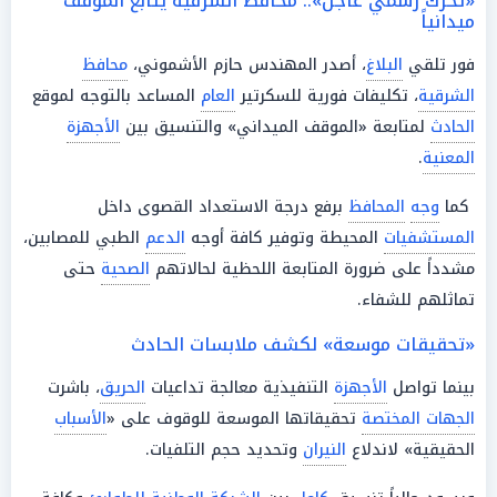
«تحرك رسمي عاجل».. محافظ الشرقية يتابع الموقف
ميدانياً
فور تلقي
البلاغ
، أصدر المهندس حازم الأشموني،
محافظ
الشرقية
، تكليفات فورية للسكرتير
العام
المساعد بالتوجه لموقع
الحادث
لمتابعة «الموقف الميداني» والتنسيق بين
الأجهزة
المعنية
.
كما
وجه
المحافظ
برفع درجة الاستعداد القصوى داخل
المستشفيات
المحيطة وتوفير كافة أوجه
الدعم
الطبي للمصابين،
مشدداً على ضرورة المتابعة اللحظية لحالاتهم
الصحية
حتى
تماثلهم للشفاء.
«تحقيقات موسعة» لكشف ملابسات الحادث
بينما تواصل
الأجهزة
التنفيذية معالجة تداعيات
الحريق
، باشرت
الجهات المختصة
تحقيقاتها الموسعة للوقوف على «
الأسباب
الحقيقية» لاندلاع
النيران
وتحديد حجم التلفيات.