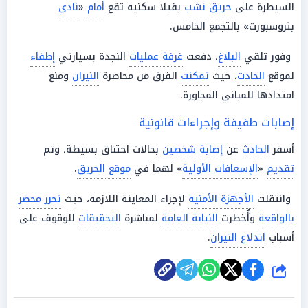
السيطرة على
حريق نشب
بفيلا سكنية تقع
أمام
«
نادي
بتروسبورت» بالتجمع الخامس.
وفور تلقي
البلاغ
، دفعت
غرفة عمليات
النجدة بسيارتي
إطفاء
لموقع
الحادث
، حيث
تمكنت
الفرق من محاصرة
النيران
ومنع
امتدادها للمباني المجاورة.
إصابات طفيفة وإجراءات قانونية
أسفر
الحادث
عن
إصابة شخصين
بحالات اختناق بسيطة، وتم
تقديم
«
الإسعافات الأولية
» لهما في
موقع الحريق
.
وانتقلت
الأجهزة الأمنية
لإجراء المعاينة اللازمة، حيث
تحرر محضر
بالواقعة
وأُخطرت
النيابة العامة
لمباشرة
التحقيقات
للوقوف على
أسباب
اندلاع النيران
.
شارك