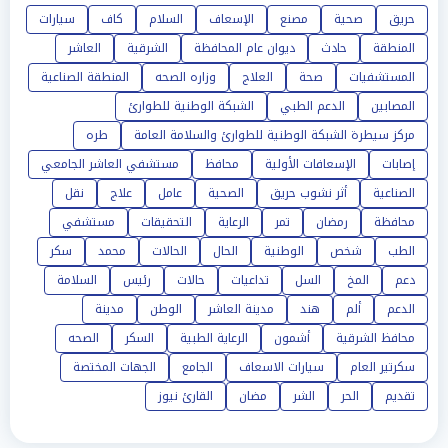
حريق
صحية
مصنع
الإسعاف
السلام
كاف
سيارات
المنطقة
حادث
ديوان عام المحافظة
الشرقية
العاشر
المستشفيات
صحة
العلاج
وزاره الصحه
المنطقة الصناعية
المصابين
الدعم الطبي
الشبكة الوطنية للطوارئ
مركز سيطرة الشبكة الوطنية للطوارئ والسلامة العامة
طره
إصابات
الإسعافات الأولية
محافظ
مستشفي العاشر الجامعي
الصناعية
أثر نشوب حريق
الصحية
عامل
علاج
نقل
محافظة
رمضان
تمر
الرعاية
التحقيقات
مستشفي
الطب
شخص
الوطنية
الحال
الحالات
محمد
سكر
دعم
المخ
السل
تداعيات
حالات
رئيس
السلامة
الدعم
ألم
هند
مدينة العاشر
الوطن
مدينة
محافظ الشرقية
أشمون
الرعاية الطبية
السكر
الصحه
سكرتير العام
سيارات الاسعاف
الجامع
الجهات المختصة
تقديم
الحر
الشر
مضان
القارئ نيوز