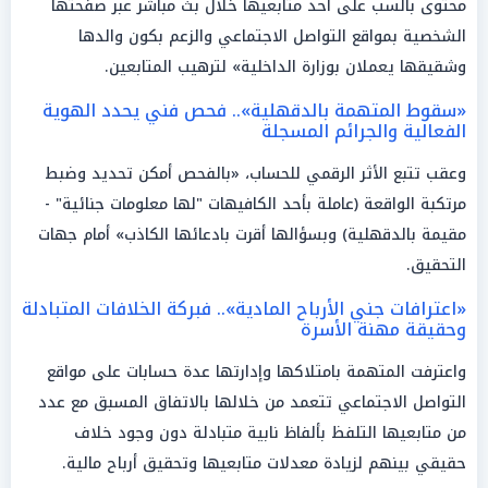
محتوى بالسب على أحد متابعيها خلال بث مباشر عبر صفحتها
الشخصية بمواقع التواصل الاجتماعي والزعم بكون والدها
وشقيقها يعملان بوزارة الداخلية» لترهيب المتابعين.
«سقوط المتهمة بالدقهلية».. فحص فني يحدد الهوية
الفعالية والجرائم المسجلة
وعقب تتبع الأثر الرقمي للحساب، «بالفحص أمكن تحديد وضبط
مرتكبة الواقعة (عاملة بأحد الكافيهات "لها معلومات جنائية" -
مقيمة بالدقهلية) وبسؤالها أقرت بادعائها الكاذب» أمام جهات
التحقيق.
«اعترافات جني الأرباح المادية».. فبركة الخلافات المتبادلة
وحقيقة مهنة الأسرة
واعترفت المتهمة بامتلاكها وإدارتها عدة حسابات على مواقع
التواصل الاجتماعي تتعمد من خلالها بالاتفاق المسبق مع عدد
من متابعيها التلفظ بألفاظ نابية متبادلة دون وجود خلاف
حقيقي بينهم لزيادة معدلات متابعيها وتحقيق أرباح مالية.