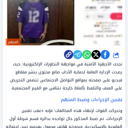
المتهم
شارك
نجحت الأجهزة الأمنية في مواجهة التجاوزات الإلكترونية؛ حيث
رصدت الإدارة العامة لحماية الآداب صانع محتوى ينشر مقاطع
فيديو على صفحته بمواقع التواصل الاجتماعى تتضمن التحريض
على العنف والتلفظ بألفاظ خارجة تتنافى مع القيم المجتمعية.
تقنين الإجراءات وضبط المتهم
وتحركت القوات لإنهاء هذه المخالفات؛ فإنه «عقب تقنين
الإجراءات، تم ضبط المذكور حال تواجده بدائرة قسم شرطة أول
العامرية بالإسكندرية، وبحوزته هاتف محمول بفحصه تبين إحتوائه