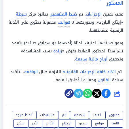
المستور
عقب تقنين
الإجراءات
، تم
ضبط المتهمين
بدائرة مركز
شرطة
«إيتاي البارود»، وبحوزتهما 3
هواتف
محمولة تحتوي على الأدلة
الرقمية لنشاطهما.
وبمواجهتهما، اعترف الجناة (أحدهما ذو سوابق جنائية) بتعمد
نشر هذا المحتوى الهابط بغرض «
زيادة
نسب المشاهدة»
وتحقيق
أرباح مالية
سريعة
.
تم
اتخاذ كافة الإجراءات القانونية
اللازمة حيال
الواقعة
، لتأكيد
سيادة
القانون
وحماية الأخلاق العامة.
شارك
محتوى
العنف
الاجتماع
ألم
مشاهدات
ألفاظ خارجه
هاتف
مواقع
فيديو
الإجرام
الأداب
الأجر
سكن