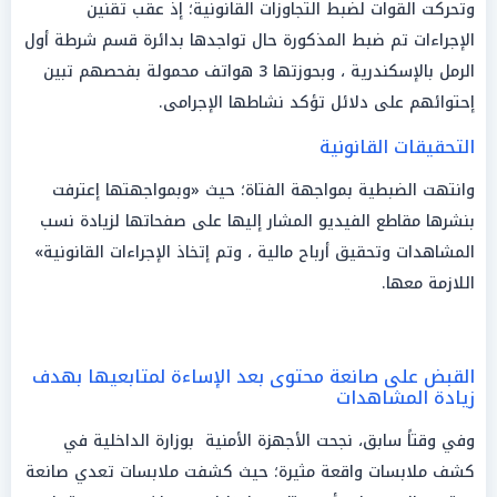
وتحركت القوات لضبط التجاوزات القانونية؛ إذ عقب تقنين
الإجراءات تم ضبط المذكورة حال تواجدها بدائرة قسم شرطة أول
الرمل بالإسكندرية ، وبحوزتها 3 هواتف محمولة بفحصهم تبين
إحتوائهم على دلائل تؤكد نشاطها الإجرامى.
التحقيقات القانونية
وانتهت الضبطية بمواجهة الفتاة؛ حيث «وبمواجهتها إعترفت
بنشرها مقاطع الفيديو المشار إليها على صفحاتها لزيادة نسب
المشاهدات وتحقيق أرباح مالية ، وتم إتخاذ الإجراءات القانونية»
اللازمة معها.
القبض على صانعة محتوى بعد الإساءة لمتابعيها بهدف
زيادة المشاهدات
وفي وقتاً سابق، نجحت الأجهزة الأمنية بوزارة الداخلية في
كشف ملابسات واقعة مثيرة؛ حيث كشفت ملابسات تعدي صانعة