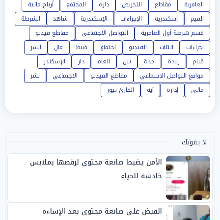
العامرية
مقاطع
التحريض
داره
المجتمع
أرباح مالية
القيم
إسكندرية
الإجراءات
الإسكندرية
شاهد
الشرطة
قسم شرطة أول العامرية
التواصل الاجتماعي
مقاطع فيديو
اجراءات
التلف
الفيديو
اجتماع
ضبط
مال
الشر
قيام
زيادة
جدة
بين
العام
دار
الإسكندر
مواقع التواصل الاجتماعي
مقاطع الفيديو
الاجتماعي
نشر
مالي
إدارة
آية
القارئ نيوز
لا يفوتك
الأمن يضبط صانعة محتوى لرقصها بملابس
خادشة للحياء
القبض على صانعة محتوى بعد الإساءة