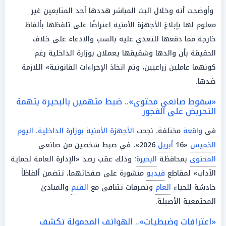
وأوضحت أنه وخلال البث المباشر هددها أحد المتابعين غير
معلوم لها بإبلاغ الأجهزة الأمنية اعتراضًا على تلفظها بألفاظ
خارجة مما دفعها للتعدي عليه بالسب والادعاء على خلاف
الحقيقة بأن والدها وشقيقها يعملان بوزارة الداخلية رغم
كونهما عاملين زراعيين، وتم اتخاذ الإجراءات القانونية» اللازمة
ضدها.
«سقوط صانعي محتوى».. ضبط متهمين بالبحيرة بتهمة
التحريض على الفجور
في
واقعة
مختلفة، نجحت
الأجهزة الأمنية بوزارة الداخلية
،
اليوم
الخميس
«16
أبريل
2026»، في ضبط شخصين من صانعي
المحتوى
بمحافظة
البحيرة
؛ وذلك عقب رصد «الإدارة العامة لحماية
الآداب» لمقاطع
فيديو
منشورة على صفحاتهما، تتضمن ألفاظاً
خادشة للحياء
العام
وتصرفات تتنافى مع
القيم
والمبادئ
المجتمعية الأصيلة.
«اعترافات وضبطيات».. الهواتف المحمولة تكشف