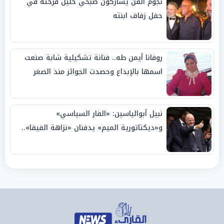
نجوم الفن يشاركون صبحي خليل فرحته في
حفل زفاف ابنته
روفانا أيمن طه.. فنانة تشكيلية شابة صنعت
اسمها بالإبداع وحصدت الجوائز منذ الصغر
نبيل أبوالياسين: «الفار السياسي»
و«ديكتاتورية الميم» يدفنان «نزاهة الفيفا»..
وإقالة «إنفانتينو» باتت حتمية